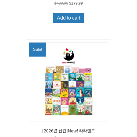
Original
Current
$
480.00
$
279.99
price
price
was:
is:
Add to cart
$480.00.
$279.99.
Sale!
[2026년 신간]New! 라라랜드