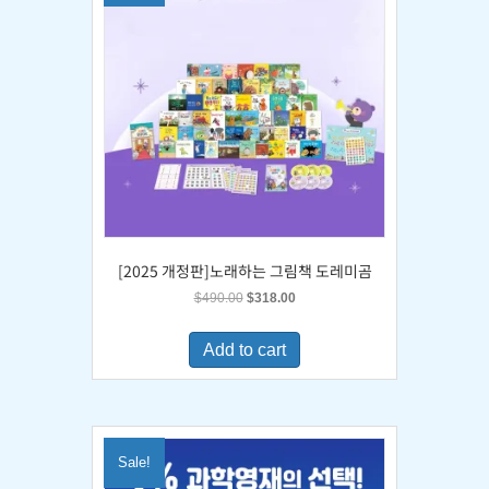
[2025 개정판]노래하는 그림책 도레미곰
Original
Current
$
490.00
$
318.00
price
price
was:
is:
Add to cart
$490.00.
$318.00.
Sale!