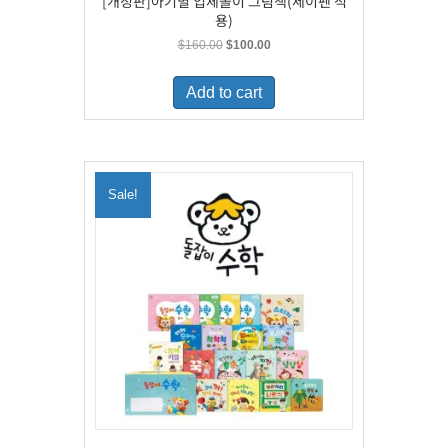
[개정판]아기별 입체놀이 그림책(세이펜 적
용)
Original
Current
$
160.00
$
100.00
price
price
was:
is:
Add to cart
$160.00.
$100.00.
Sale!