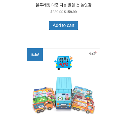
블루래빗 다중 지능 발달 첫 놀잇감
Original
Current
$
230.00
$
159.99
price
price
was:
is:
Add to cart
$230.00.
$159.99.
Sale!