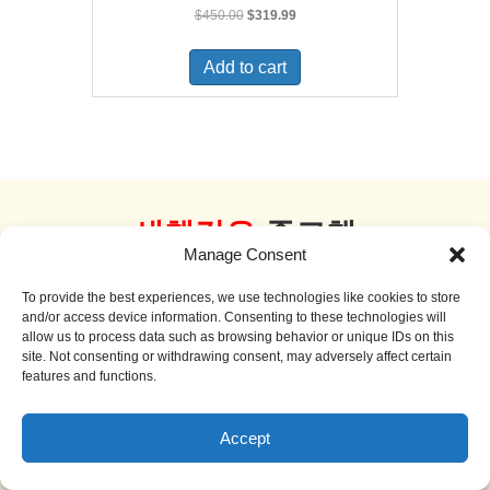
Original
Current
$
450.00
$
319.99
price
price
was:
is:
Add to cart
$450.00.
$319.99.
새책같은
중고책
Manage Consent
더 보기
To provide the best experiences, we use technologies like cookies to store
and/or access device information. Consenting to these technologies will
allow us to process data such as browsing behavior or unique IDs on this
site. Not consenting or withdrawing consent, may adversely affect certain
features and functions.
Sale!
Accept