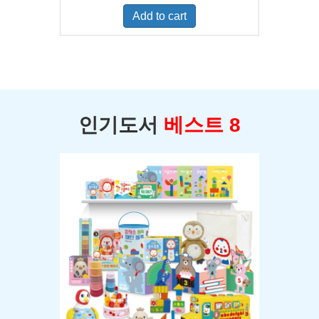
was:
is:
Add to cart
$400.00.
$350.00.
인기도서
베스트 8