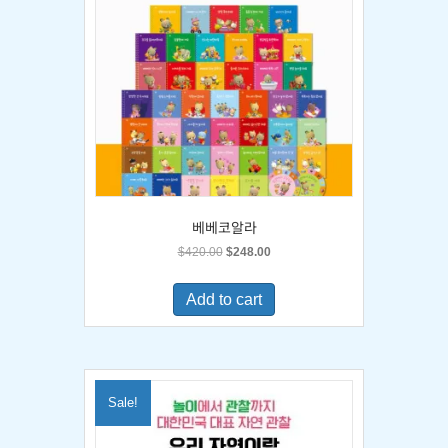
베베코알라
Original
Current
$
420.00
$
248.00
price
price
was:
is:
Add to cart
$420.00.
$248.00.
Sale!