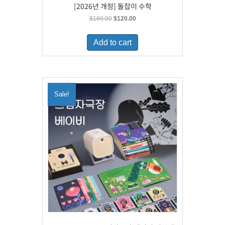
[2026년 개정] 돌잡이 수학
Original
Current
$
160.00
$
120.00
price
price
was:
is:
Add to cart
$160.00.
$120.00.
Sale!