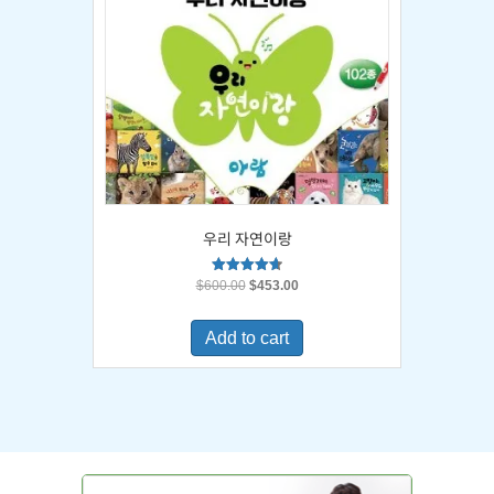
우리 자연이랑
Original
Current
Rated
$
600.00
$
453.00
4.67
price
price
out of 5
was:
is:
Add to cart
$600.00.
$453.00.