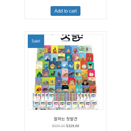
price
price
was:
is:
Add to cart
$460.00.
$300.00.
Sale!
말하는 첫발견
Original
Current
$
500.00
$
329.00
price
price