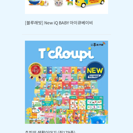
[블루래빗] New iQ BABY 아이큐베이비
추피의 생활이야기 (전179종)