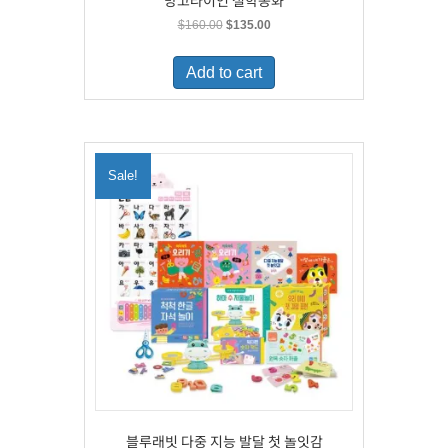
망고라이언 철학동화
Original
Current
$
160.00
$
135.00
price
price
was:
is:
Add to cart
$160.00.
$135.00.
Sale!
블루래빗 다중 지능 발달 첫 놀잇감