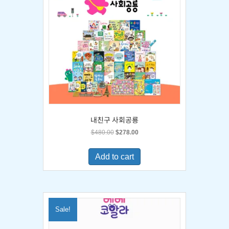
내친구 사회공룡
Original
Current
$
480.00
$
278.00
price
price
was:
is:
Add to cart
$480.00.
$278.00.
Sale!