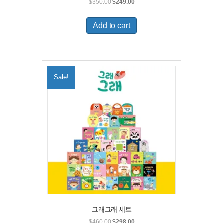
Original
Current
$
350.00
$
249.00
price
price
was:
is:
Add to cart
$350.00.
$249.00.
Sale!
그래그래 세트
Original
Current
$
460.00
$
298.00