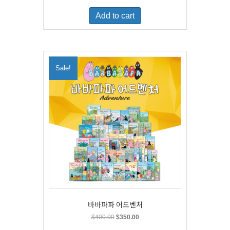
was:
is:
Add to cart
$500.00.
$329.00.
Sale!
바바파파 어드벤처
Original
Current
$
400.00
$
350.00
price
price