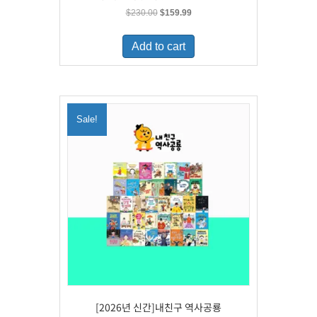
Original
Current
$
230.00
$
159.99
price
price
was:
is:
Add to cart
$230.00.
$159.99.
Sale!
[2026년 신간]내친구 역사공룡