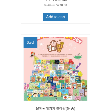
Original
Current
$
340.00
$
270.00
price
price
was:
is:
Add to cart
$340.00.
$270.00.
Sale!
올인원패키지 릴라팝(54종)