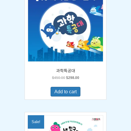
과학특공대
Original
Current
$
450.00
$
298.00
price
price
was:
is:
Add to cart
$450.00.
$298.00.
Sale!