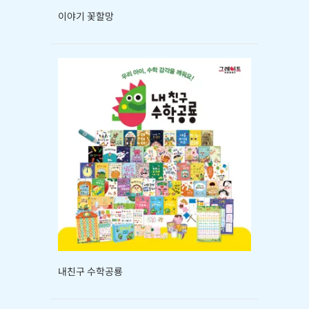
이야기 꽃할망
내친구 수학공룡