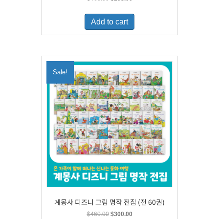
price
price
was:
is:
Add to cart
$460.00.
$298.00.
Sale!
계몽사 디즈니 그림 명작 전집 (전 60권)
Original
Current
$
460.00
$
300.00