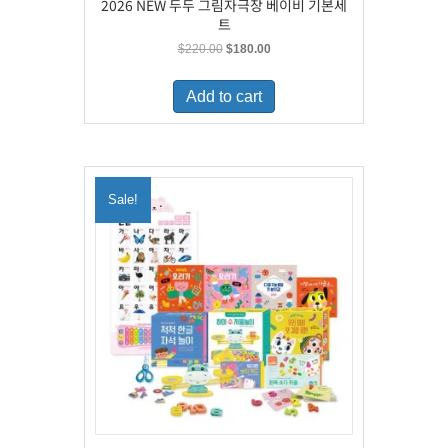
2026 NEW 두두 그림자극장 베이비 기본세
트
Original
Current
$
220.00
$
180.00
price
price
was:
is:
Add to cart
$220.00.
$180.00.
Sale!