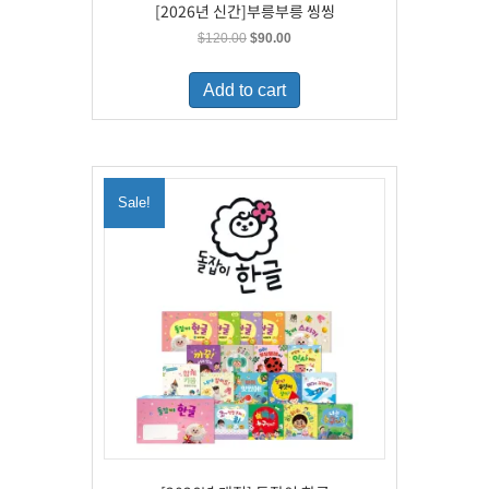
[2026년 신간]부릉부릉 씽씽
Original
Current
$
120.00
$
90.00
price
price
was:
is:
Add to cart
$120.00.
$90.00.
Sale!