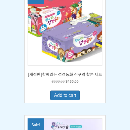
[개정판]함께읽는 성경동화 신구약 합본 세트
Original
Current
$
600.00
$
460.00
price
price
was:
is:
Add to cart
$600.00.
$460.00.
Sale!