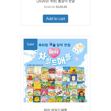
[2026년 개정] 돌잡이 한글
Original
Current
$
160.00
$
120.00
price
price
was:
is:
Add to cart
$160.00.
$120.00.
Sale!
마이 차일드애플