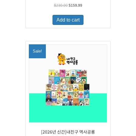
Original
Current
$
230.00
$
159.99
price
price
was:
is:
Add to cart
$230.00.
$159.99.
Sale!
[2026년 신간]내친구 역사공룡