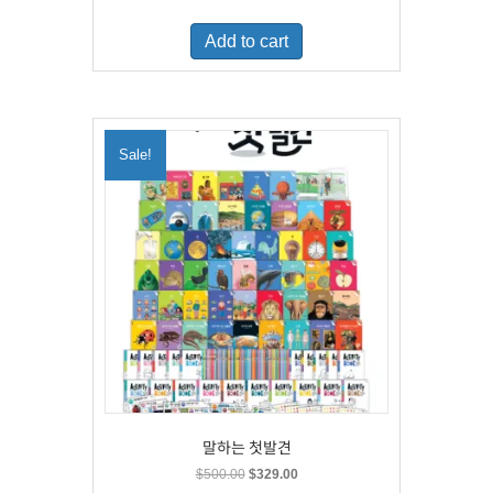
price
price
was:
is:
Add to cart
$460.00.
$300.00.
Sale!
말하는 첫발견
Original
Current
$
500.00
$
329.00
price
price