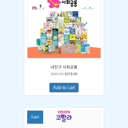
내친구 사회공룡
Original
Current
$
480.00
$
278.00
price
price
was:
is:
Add to cart
$480.00.
$278.00.
Sale!