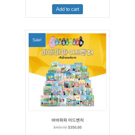
was:
is:
Add to cart
$500.00.
$329.00.
Sale!
바바파파 어드벤처
Original
Current
$
400.00
$
350.00
price
price