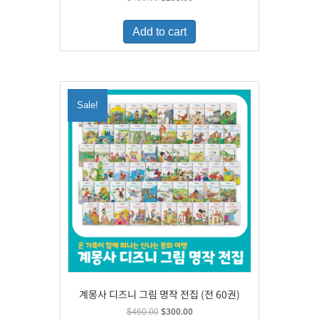
price
price
was:
is:
Add to cart
$460.00.
$298.00.
Sale!
계몽사 디즈니 그림 명작 전집 (전 60권)
Original
Current
$
460.00
$
300.00