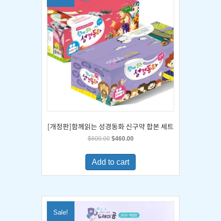
[개정판]함께읽는 성경동화 신구약 합본 세트
Original
Current
$
600.00
$
460.00
price
price
was:
is:
Add to cart
$600.00.
$460.00.
Sale!