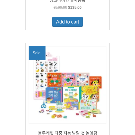
망고라이언 철학동화
Original
Current
$
160.00
$
135.00
price
price
was:
is:
Add to cart
$160.00.
$135.00.
Sale!
블루래빗 다중 지능 발달 첫 놀잇감