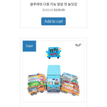
블루래빗 다중 지능 발달 첫 놀잇감
Original
Current
$
230.00
$
159.99
price
price
was:
is:
Add to cart
$230.00.
$159.99.
Sale!