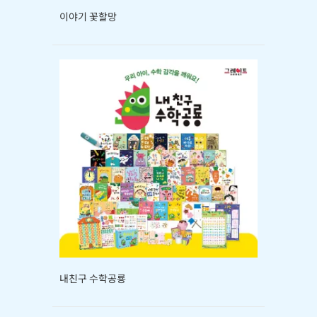
이야기 꽃할망
내친구 수학공룡