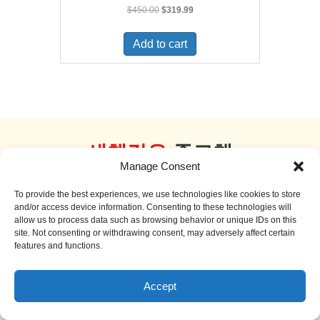
Original
Current
$
450.00
$
319.99
price
price
was:
is:
Add to cart
$450.00.
$319.99.
새책같은
중고책
Manage Consent
더 보기
To provide the best experiences, we use technologies like cookies to store
and/or access device information. Consenting to these technologies will
allow us to process data such as browsing behavior or unique IDs on this
site. Not consenting or withdrawing consent, may adversely affect certain
features and functions.
Sale!
Accept