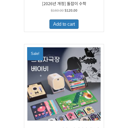
[2026년 개정] 돌잡이 수학
Original
Current
$
160.00
$
120.00
price
price
was:
is:
Add to cart
$160.00.
$120.00.
Sale!