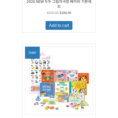
2026 NEW 두두 그림자극장 베이비 기본세
트
Original
Current
$
220.00
$
180.00
price
price
was:
is:
Add to cart
$220.00.
$180.00.
Sale!