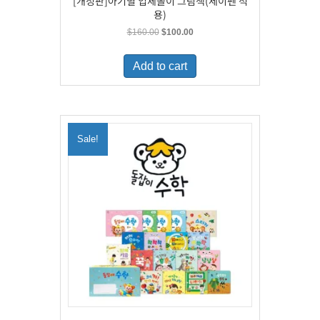
[개정판]아기별 입체놀이 그림책(세이펜 적
용)
Original
Current
$
160.00
$
100.00
price
price
was:
is:
Add to cart
$160.00.
$100.00.
Sale!