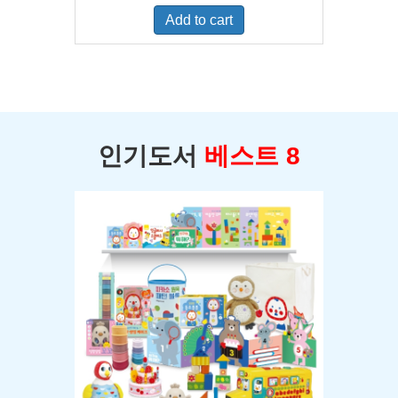
was:
is:
Add to cart
$400.00.
$350.00.
인기도서
베스트 8