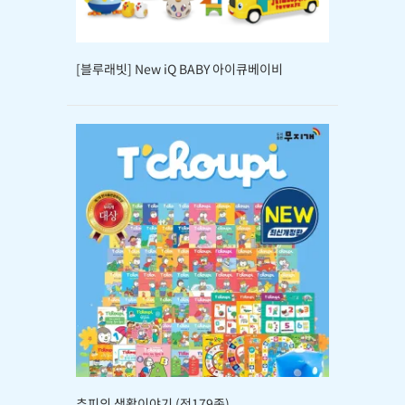
[블루래빗] New iQ BABY 아이큐베이비
추피의 생활이야기 (전179종)