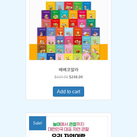
베베코알라
Original
Current
$
420.00
$
248.00
price
price
was:
is:
Add to cart
$420.00.
$248.00.
Sale!