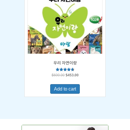
우리 자연이랑
Original
Current
Rated
$
600.00
$
453.00
4.67
price
price
out of 5
was:
is:
Add to cart
$600.00.
$453.00.