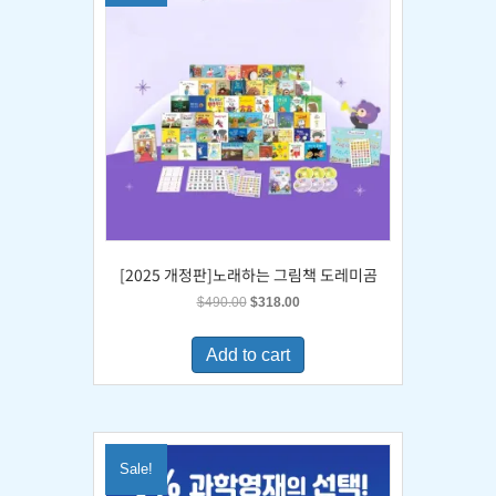
[2025 개정판]노래하는 그림책 도레미곰
Original
Current
$
490.00
$
318.00
price
price
was:
is:
Add to cart
$490.00.
$318.00.
Sale!