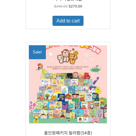
Original
Current
$
340.00
$
270.00
price
price
was:
is:
Add to cart
$340.00.
$270.00.
Sale!
올인원패키지 릴라팝(54종)