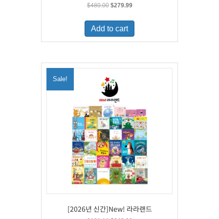
Original
Current
$
480.00
$
279.99
price
price
was:
is:
Add to cart
$480.00.
$279.99.
Sale!
[2026년 신간]New! 라라랜드