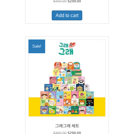
Original
Current
$
350.00
$
249.00
price
price
was:
is:
Add to cart
$350.00.
$249.00.
Sale!
그래그래 세트
Original
Current
$
460.00
$
298.00