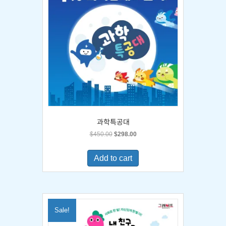
과학특공대
Original
Current
$
450.00
$
298.00
price
price
was:
is:
Add to cart
$450.00.
$298.00.
Sale!