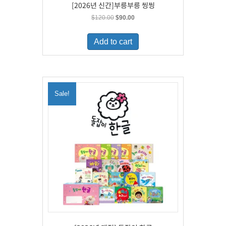
[2026년 신간]부릉부릉 씽씽
Original
Current
$
120.00
$
90.00
price
price
was:
is:
Add to cart
$120.00.
$90.00.
Sale!