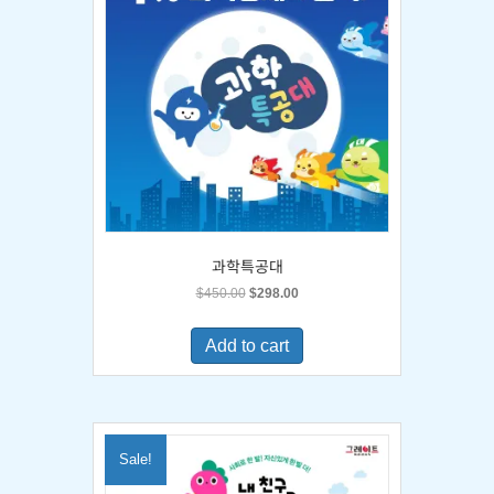
과학특공대
Original
Current
$
450.00
$
298.00
price
price
was:
is:
Add to cart
$450.00.
$298.00.
Sale!