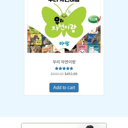
우리 자연이랑
Original
Current
Rated
$
600.00
$
453.00
4.67
price
price
out of 5
was:
is:
Add to cart
$600.00.
$453.00.