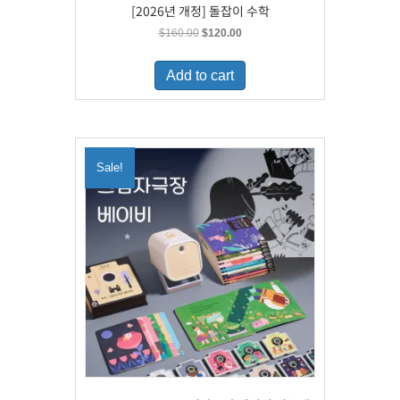
[2026년 개정] 돌잡이 수학
Original
Current
$
160.00
$
120.00
price
price
was:
is:
Add to cart
$160.00.
$120.00.
Sale!