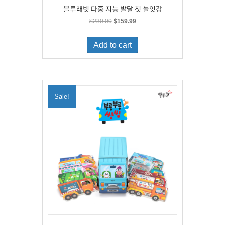
블루래빗 다중 지능 발달 첫 놀잇감
Original
Current
$
230.00
$
159.99
price
price
was:
is:
Add to cart
$230.00.
$159.99.
Sale!