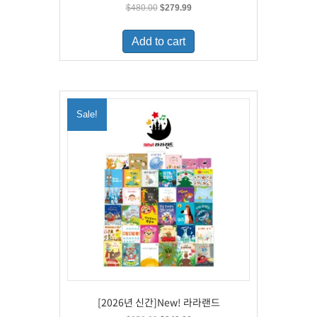
Original
Current
$
480.00
$
279.99
price
price
was:
is:
Add to cart
$480.00.
$279.99.
Sale!
[2026년 신간]New! 라라랜드