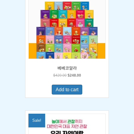
베베코알라
Original
Current
$
420.00
$
248.00
price
price
was:
is:
Add to cart
$420.00.
$248.00.
Sale!