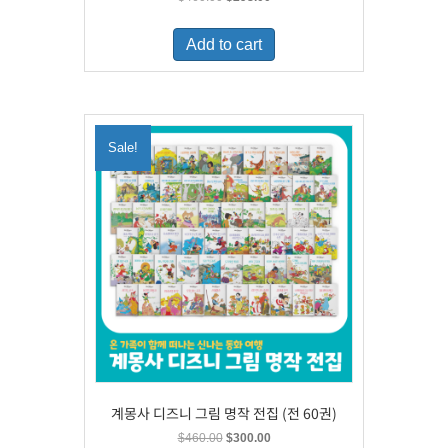
price
price
was:
is:
Add to cart
$460.00.
$298.00.
Sale!
계몽사 디즈니 그림 명작 전집 (전 60권)
Original
Current
$
460.00
$
300.00