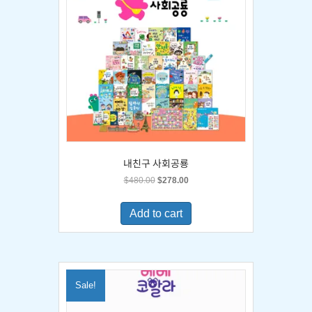
내친구 사회공룡
Original
Current
$
480.00
$
278.00
price
price
was:
is:
Add to cart
$480.00.
$278.00.
Sale!