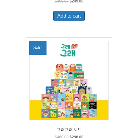
Original
Current
$
350.00
$
249.00
price
price
was:
is:
Add to cart
$350.00.
$249.00.
Sale!
그래그래 세트
Original
Current
$
460.00
$
298.00