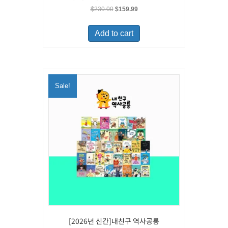
Original
Current
$
230.00
$
159.99
price
price
was:
is:
Add to cart
$230.00.
$159.99.
Sale!
[2026년 신간]내친구 역사공룡