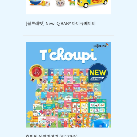
[블루래빗] New iQ BABY 아이큐베이비
추피의 생활이야기 (전179종)