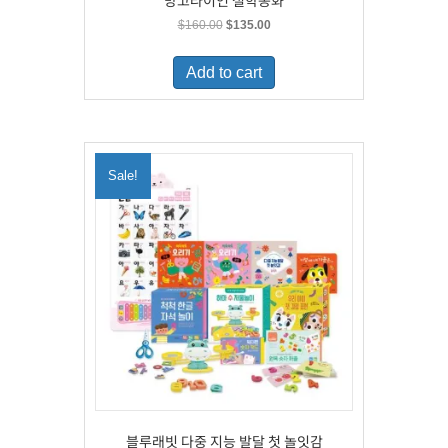
망고라이언 철학동화
Original
Current
$
160.00
$
135.00
price
price
was:
is:
Add to cart
$160.00.
$135.00.
Sale!
블루래빗 다중 지능 발달 첫 놀잇감