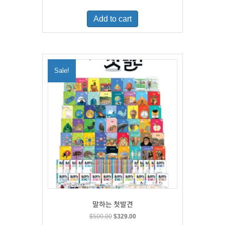
price
price
was:
is:
Add to cart
$460.00.
$300.00.
Sale!
말하는 첫발견
Original
Current
$
500.00
$
329.00
price
price