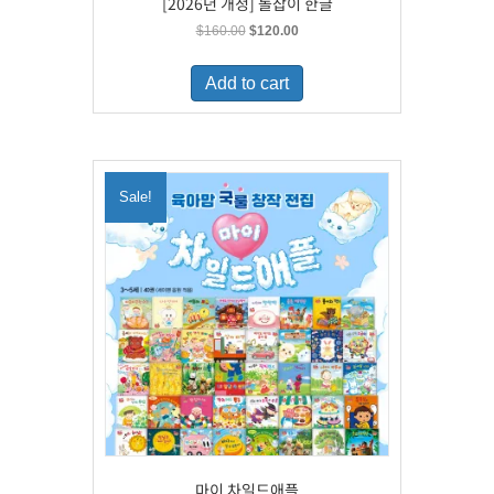
[2026년 개정] 돌잡이 한글
Original
Current
$
160.00
$
120.00
price
price
was:
is:
Add to cart
$160.00.
$120.00.
Sale!
마이 차일드애플