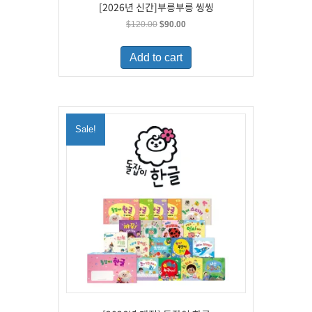
[2026년 신간]부릉부릉 씽씽
Original
Current
$
120.00
$
90.00
price
price
was:
is:
Add to cart
$120.00.
$90.00.
Sale!