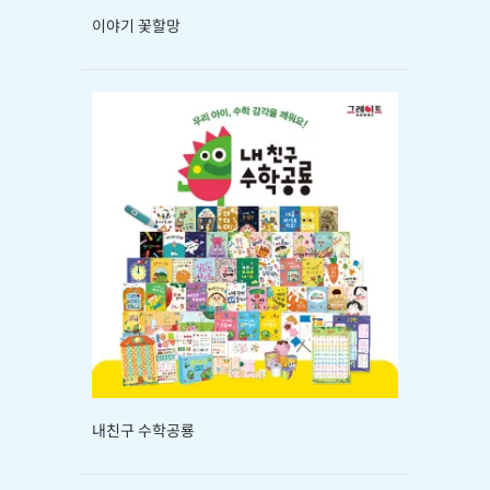
이야기 꽃할망
내친구 수학공룡