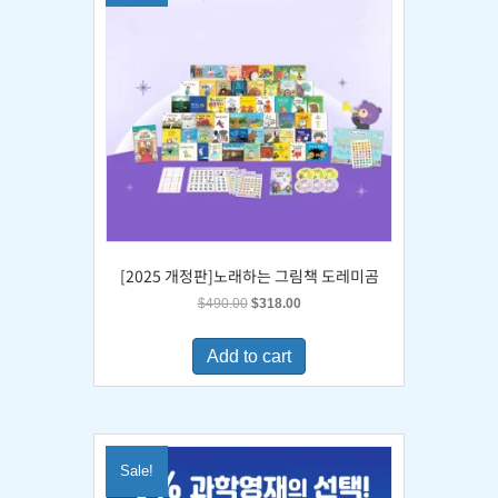
[2025 개정판]노래하는 그림책 도레미곰
Original
Current
$
490.00
$
318.00
price
price
was:
is:
Add to cart
$490.00.
$318.00.
Sale!