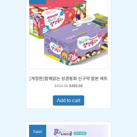
[개정판]함께읽는 성경동화 신구약 합본 세트
Original
Current
$
600.00
$
460.00
price
price
was:
is:
Add to cart
$600.00.
$460.00.
Sale!