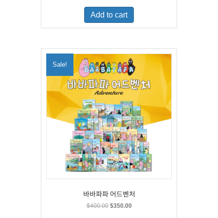
was:
is:
Add to cart
$500.00.
$329.00.
Sale!
바바파파 어드벤처
Original
Current
$
400.00
$
350.00
price
price