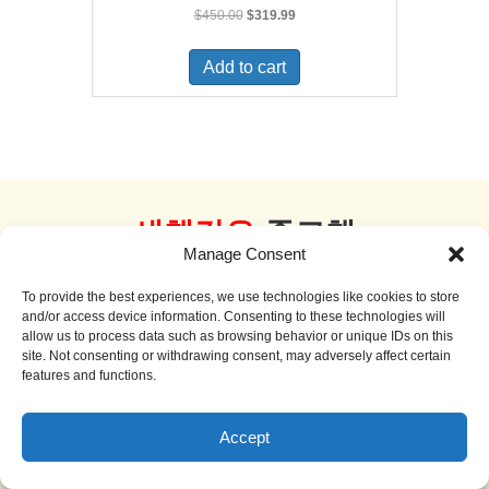
Original
Current
$
450.00
$
319.99
price
price
was:
is:
Add to cart
$450.00.
$319.99.
새책같은
중고책
Manage Consent
더 보기
To provide the best experiences, we use technologies like cookies to store
and/or access device information. Consenting to these technologies will
allow us to process data such as browsing behavior or unique IDs on this
site. Not consenting or withdrawing consent, may adversely affect certain
features and functions.
Sale!
Accept