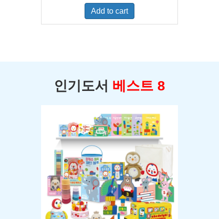
was:
is:
Add to cart
$400.00.
$350.00.
인기도서
베스트 8