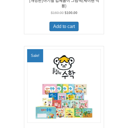
[개정판]아기별 입체놀이 그림책(세이펜 적
용)
Original
Current
$
160.00
$
100.00
price
price
was:
is:
Add to cart
$160.00.
$100.00.
Sale!