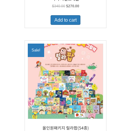
Original
Current
$
340.00
$
270.00
price
price
was:
is:
Add to cart
$340.00.
$270.00.
Sale!
올인원패키지 릴라팝(54종)