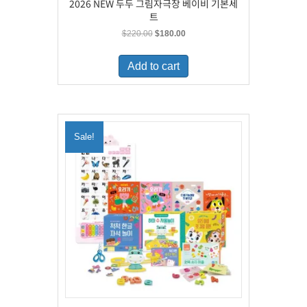
2026 NEW 두두 그림자극장 베이비 기본세
트
Original
Current
$
220.00
$
180.00
price
price
was:
is:
Add to cart
$220.00.
$180.00.
Sale!