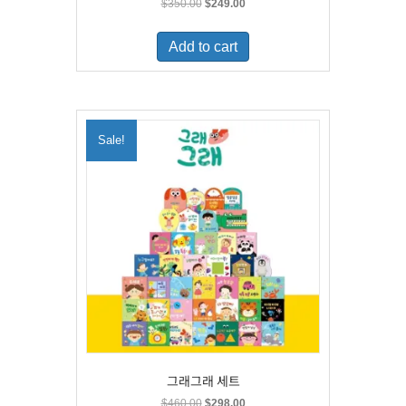
Original
Current
$
350.00
$
249.00
price
price
was:
is:
Add to cart
$350.00.
$249.00.
Sale!
그래그래 세트
Original
Current
$
460.00
$
298.00