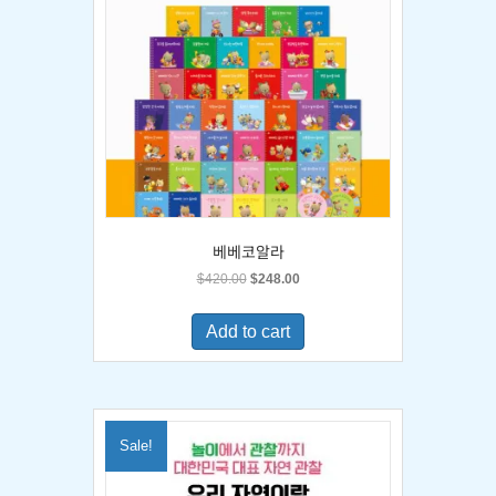
베베코알라
Original
Current
$
420.00
$
248.00
price
price
was:
is:
Add to cart
$420.00.
$248.00.
Sale!