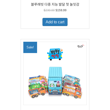
블루래빗 다중 지능 발달 첫 놀잇감
Original
Current
$
230.00
$
159.99
price
price
was:
is:
Add to cart
$230.00.
$159.99.
Sale!