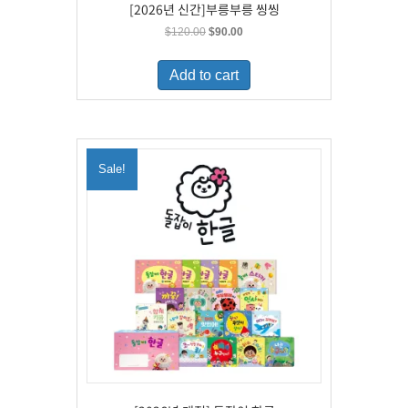
[2026년 신간]부릉부릉 씽씽
Original
Current
$
120.00
$
90.00
price
price
was:
is:
Add to cart
$120.00.
$90.00.
Sale!