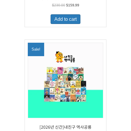
Original
Current
$
230.00
$
159.99
price
price
was:
is:
Add to cart
$230.00.
$159.99.
Sale!
[2026년 신간]내친구 역사공룡