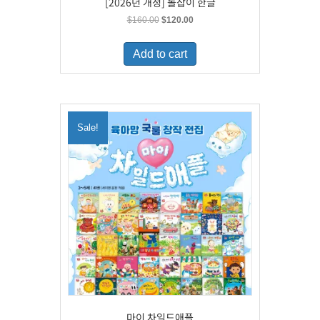
[2026년 개정] 돌잡이 한글
Original
Current
$
160.00
$
120.00
price
price
was:
is:
Add to cart
$160.00.
$120.00.
Sale!
마이 차일드애플