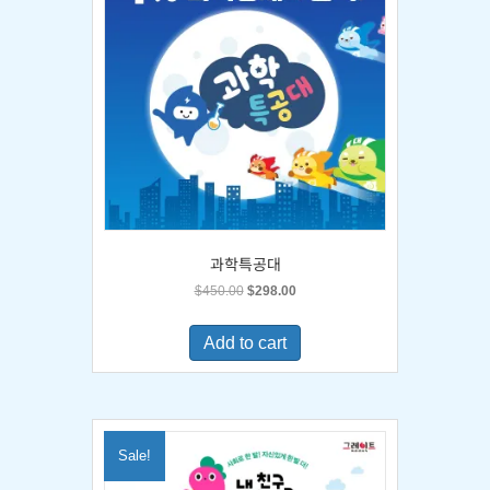
과학특공대
Original
Current
$
450.00
$
298.00
price
price
was:
is:
Add to cart
$450.00.
$298.00.
Sale!