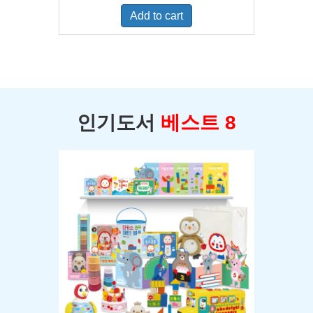
was:
is:
Add to cart
$400.00.
$350.00.
인기도서
베스트 8