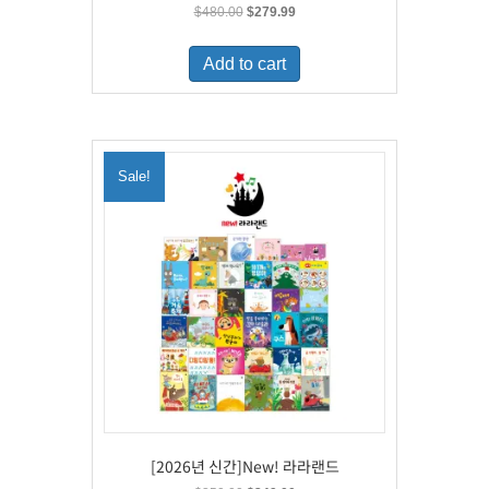
Original
Current
$
480.00
$
279.99
price
price
was:
is:
Add to cart
$480.00.
$279.99.
Sale!
[2026년 신간]New! 라라랜드