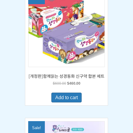
[개정판]함께읽는 성경동화 신구약 합본 세트
Original
Current
$
600.00
$
460.00
price
price
was:
is:
Add to cart
$600.00.
$460.00.
Sale!