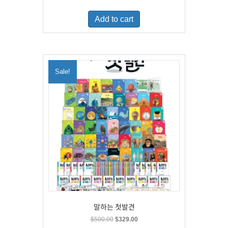
price
price
was:
is:
Add to cart
$460.00.
$300.00.
Sale!
말하는 첫발견
Original
Current
$
500.00
$
329.00
price
price