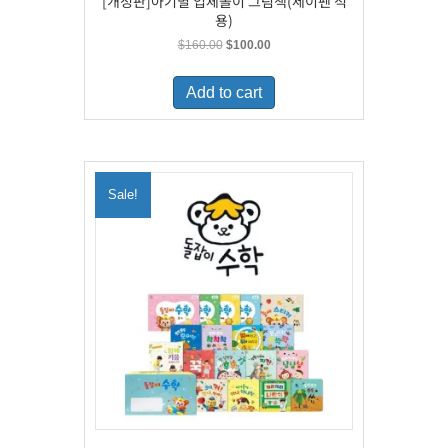
[개정판]아기별 입체놀이 그림책(세이펜 적
용)
Original
Current
$
160.00
$
100.00
price
price
was:
is:
Add to cart
$160.00.
$100.00.
Sale!