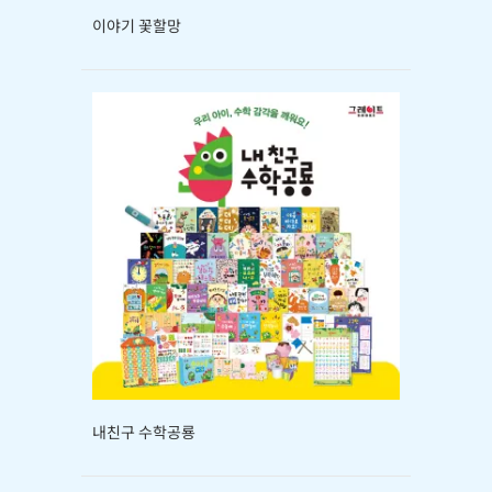
이야기 꽃할망
내친구 수학공룡