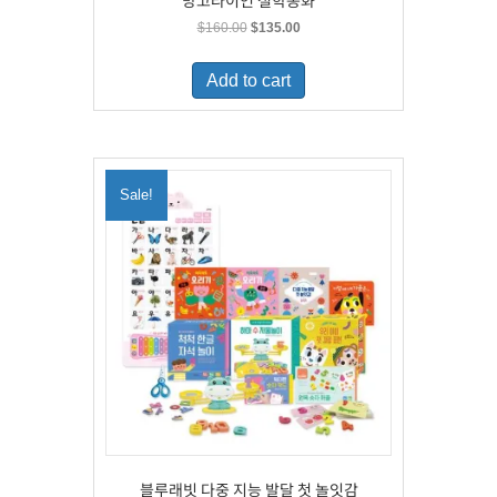
망고라이언 철학동화
Original
Current
$
160.00
$
135.00
price
price
was:
is:
Add to cart
$160.00.
$135.00.
Sale!
블루래빗 다중 지능 발달 첫 놀잇감