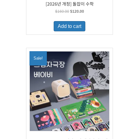
[2026년 개정] 돌잡이 수학
Original
Current
$
160.00
$
120.00
price
price
was:
is:
Add to cart
$160.00.
$120.00.
Sale!