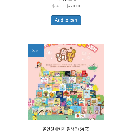
Original
Current
$
340.00
$
270.00
price
price
was:
is:
Add to cart
$340.00.
$270.00.
Sale!
올인원패키지 릴라팝(54종)