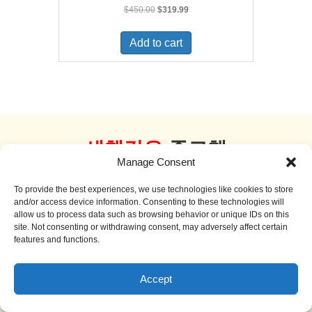
Original
Current
$
450.00
$
319.99
price
price
was:
is:
Add to cart
$450.00.
$319.99.
새책같은
중고책
Manage Consent
더 보기
To provide the best experiences, we use technologies like cookies to store
and/or access device information. Consenting to these technologies will
allow us to process data such as browsing behavior or unique IDs on this
site. Not consenting or withdrawing consent, may adversely affect certain
features and functions.
Sale!
Accept