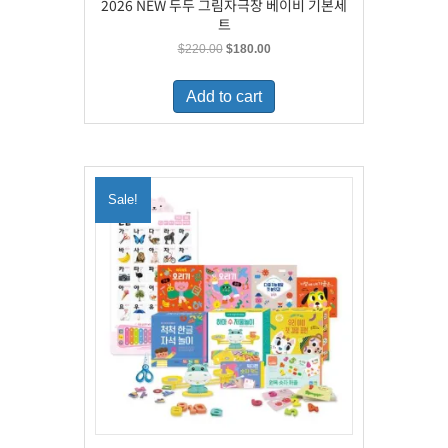
2026 NEW 두두 그림자극장 베이비 기본세
트
Original
Current
$
220.00
$
180.00
price
price
was:
is:
Add to cart
$220.00.
$180.00.
Sale!