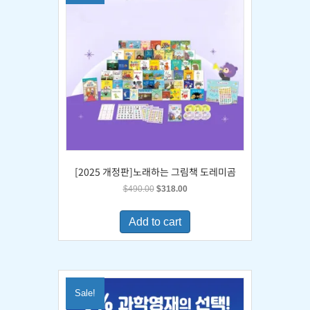
[2025 개정판]노래하는 그림책 도레미곰
Original
Current
$
490.00
$
318.00
price
price
was:
is:
Add to cart
$490.00.
$318.00.
Sale!