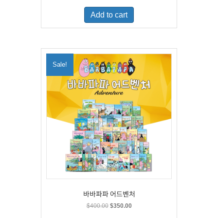
was:
is:
Add to cart
$500.00.
$329.00.
Sale!
바바파파 어드벤처
Original
Current
$
400.00
$
350.00
price
price