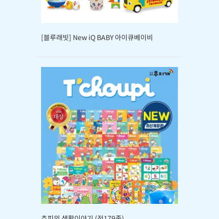
[블루래빗] New iQ BABY 아이큐베이비
추피의 생활이야기 (전179종)