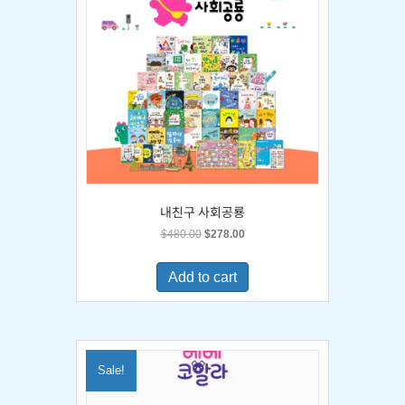
내친구 사회공룡
Original
Current
$
480.00
$
278.00
price
price
was:
is:
Add to cart
$480.00.
$278.00.
Sale!