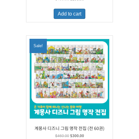
price
price
was:
is:
Add to cart
$460.00.
$298.00.
Sale!
계몽사 디즈니 그림 명작 전집 (전 60권)
Original
Current
$
460.00
$
300.00