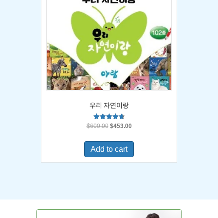
우리 자연이랑
Original
Current
Rated
$
600.00
$
453.00
4.67
price
price
out of 5
was:
is:
Add to cart
$600.00.
$453.00.