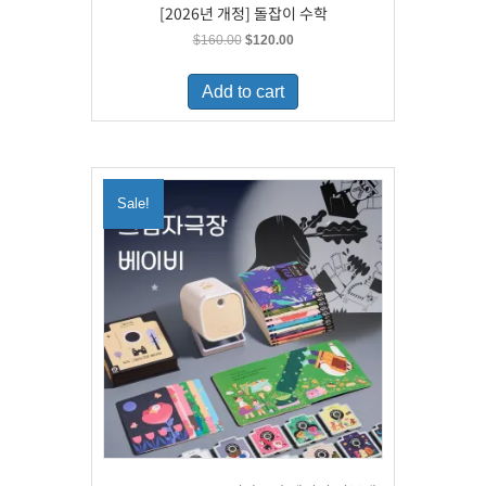
[2026년 개정] 돌잡이 수학
Original
Current
$
160.00
$
120.00
price
price
was:
is:
Add to cart
$160.00.
$120.00.
Sale!