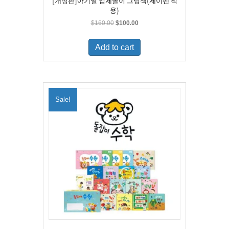
[개정판]아기별 입체놀이 그림책(세이펜 적
용)
Original
Current
$
160.00
$
100.00
price
price
was:
is:
Add to cart
$160.00.
$100.00.
Sale!