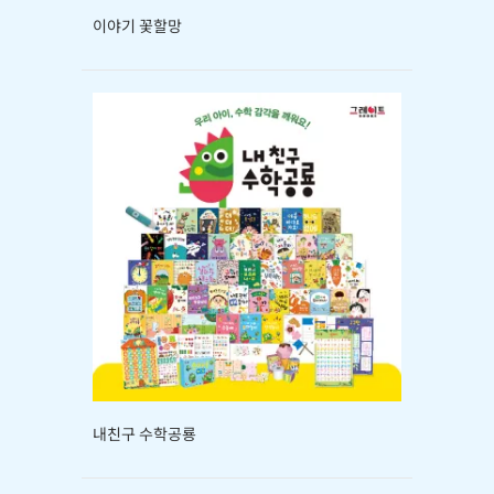
이야기 꽃할망
내친구 수학공룡