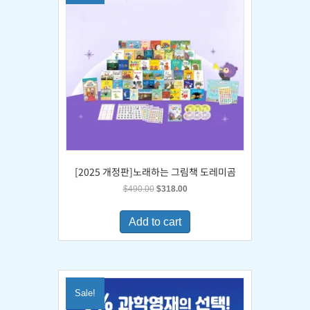
[2025 개정판]노래하는 그림책 도레미곰
Original
Current
$
490.00
$
318.00
price
price
was:
is:
Add to cart
$490.00.
$318.00.
Sale!