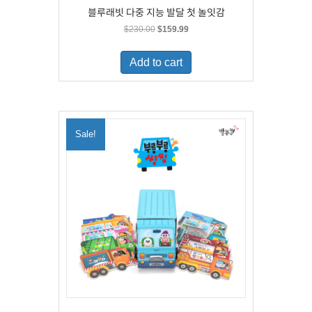
블루래빗 다중 지능 발달 첫 놀잇감
Original
Current
$
230.00
$
159.99
price
price
was:
is:
Add to cart
$230.00.
$159.99.
Sale!