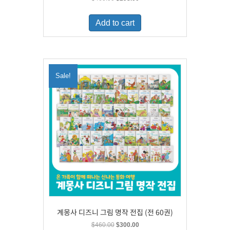
price
price
was:
is:
Add to cart
$460.00.
$298.00.
Sale!
계몽사 디즈니 그림 명작 전집 (전 60권)
Original
Current
$
460.00
$
300.00