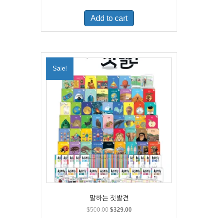
price
price
was:
is:
Add to cart
$460.00.
$300.00.
Sale!
말하는 첫발견
Original
Current
$
500.00
$
329.00
price
price