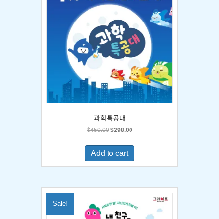
과학특공대
Original
Current
$
450.00
$
298.00
price
price
was:
is:
Add to cart
$450.00.
$298.00.
Sale!