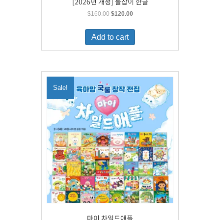
[2026년 개정] 돌잡이 한글
Original
Current
$
160.00
$
120.00
price
price
was:
is:
Add to cart
$160.00.
$120.00.
Sale!
마이 차일드애플