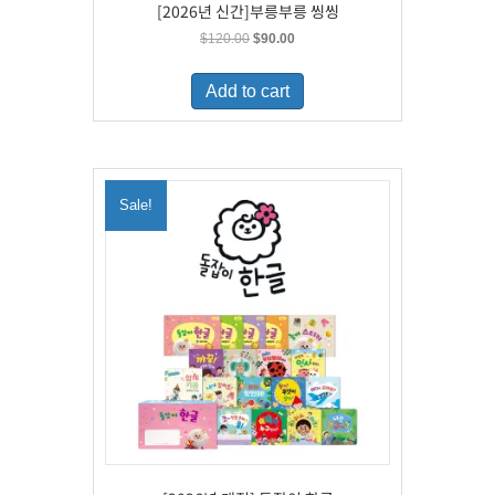
[2026년 신간]부릉부릉 씽씽
Original
Current
$
120.00
$
90.00
price
price
was:
is:
Add to cart
$120.00.
$90.00.
Sale!