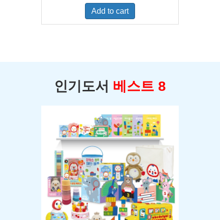
was:
is:
Add to cart
$400.00.
$350.00.
인기도서
베스트 8