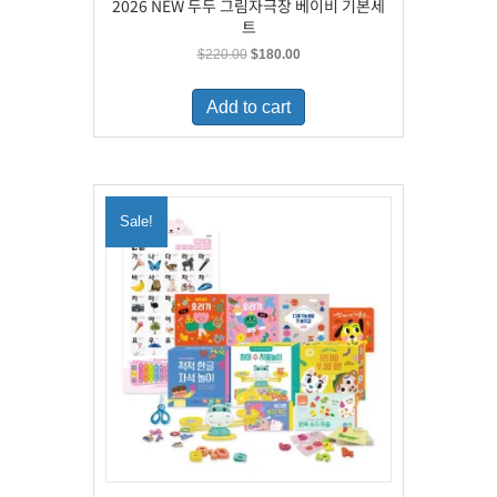
2026 NEW 두두 그림자극장 베이비 기본세
트
Original
Current
$
220.00
$
180.00
price
price
was:
is:
Add to cart
$220.00.
$180.00.
Sale!