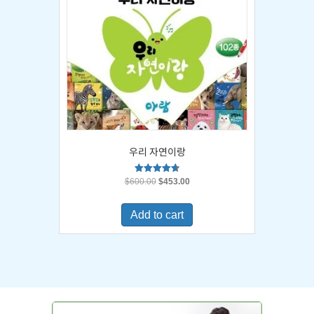
우리 자연이랑
Original
Current
Rated
$
600.00
$
453.00
4.67
price
price
out of 5
was:
is:
Add to cart
$600.00.
$453.00.