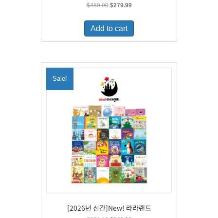
Original
Current
$
480.00
$
279.99
price
price
was:
is:
Add to cart
$480.00.
$279.99.
Sale!
[2026년 신간]New! 라라랜드