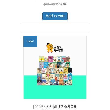
Original
Current
$
230.00
$
159.99
price
price
was:
is:
Add to cart
$230.00.
$159.99.
Sale!
[2026년 신간]내친구 역사공룡