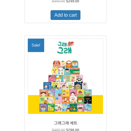
Original
Current
$
350.00
$
249.00
price
price
was:
is:
Add to cart
$350.00.
$249.00.
Sale!
그래그래 세트
Original
Current
$
460.00
$
298.00