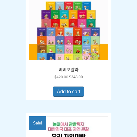
베베코알라
Original
Current
$
420.00
$
248.00
price
price
was:
is:
Add to cart
$420.00.
$248.00.
Sale!