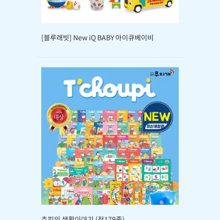
[블루래빗] New iQ BABY 아이큐베이비
추피의 생활이야기 (전179종)