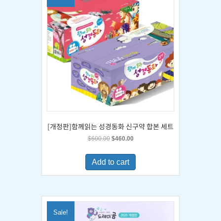
[개정판]함께읽는 성경동화 신구약 합본 세트
Original
Current
$
600.00
$
460.00
price
price
was:
is:
Add to cart
$600.00.
$460.00.
Sale!