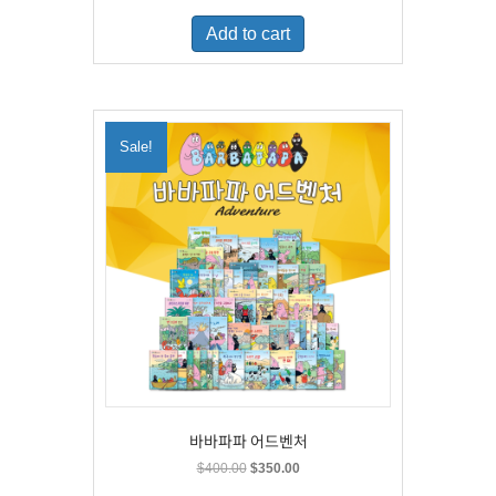
was:
is:
Add to cart
$500.00.
$329.00.
Sale!
바바파파 어드벤처
Original
Current
$
400.00
$
350.00
price
price