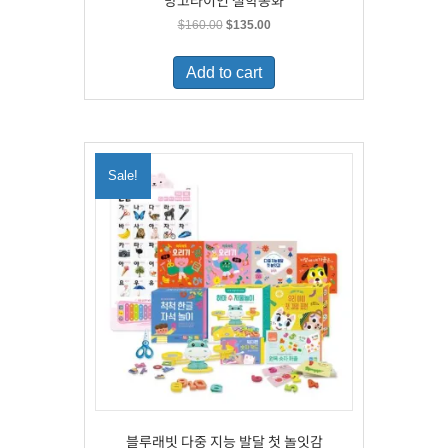
망고라이언 철학동화
Original
Current
$
160.00
$
135.00
price
price
was:
is:
Add to cart
$160.00.
$135.00.
Sale!
블루래빗 다중 지능 발달 첫 놀잇감