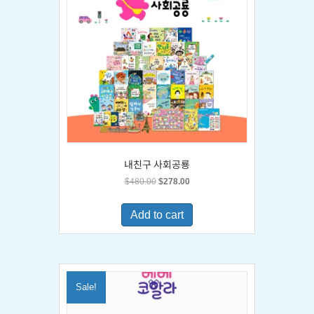
내친구 사회공룡
Original
Current
$
480.00
$
278.00
price
price
was:
is:
Add to cart
$480.00.
$278.00.
Sale!