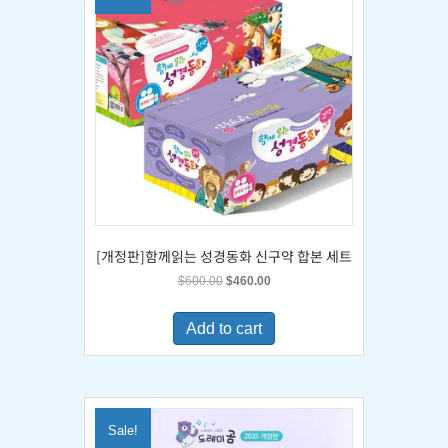
[개정판]함께읽는 성경동화 신구약 합본 세트
Original
Current
$
600.00
$
460.00
price
price
was:
is:
Add to cart
$600.00.
$460.00.
Sale!