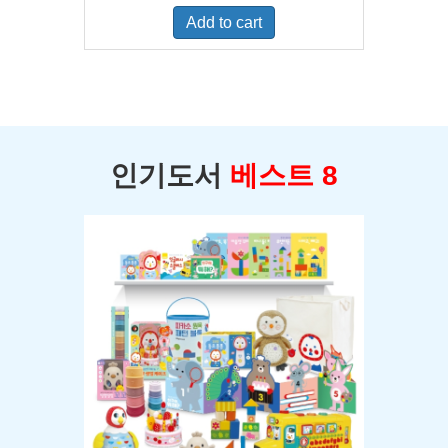
was:
is:
Add to cart
$400.00.
$350.00.
인기도서
베스트 8