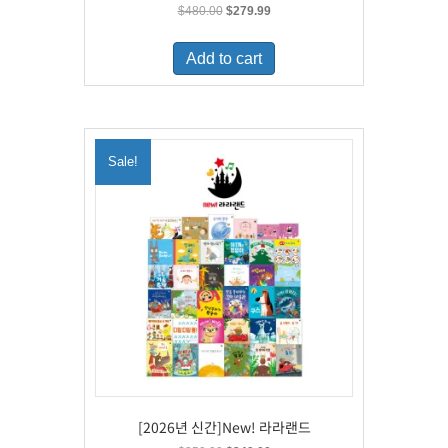
Original
Current
$
480.00
$
279.99
price
price
was:
is:
Add to cart
$480.00.
$279.99.
Sale!
[2026년 신간]New! 라라랜드