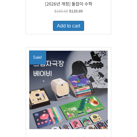
[2026년 개정] 돌잡이 수학
Original
Current
$
160.00
$
120.00
price
price
was:
is:
Add to cart
$160.00.
$120.00.
Sale!