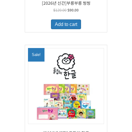
[2026년 신간]부릉부릉 씽씽
Original
Current
$
120.00
$
90.00
price
price
was:
is:
Add to cart
$120.00.
$90.00.
Sale!