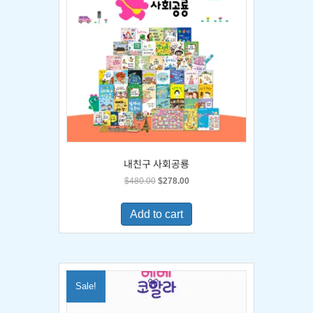
내친구 사회공룡
Original
Current
$
480.00
$
278.00
price
price
was:
is:
Add to cart
$480.00.
$278.00.
Sale!