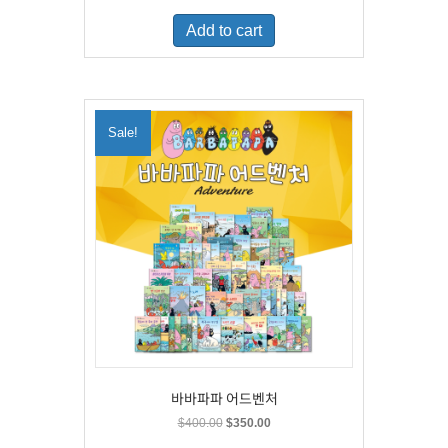
was:
is:
Add to cart
$500.00.
$329.00.
Sale!
바바파파 어드벤처
Original
Current
$
400.00
$
350.00
price
price