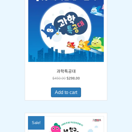
과학특공대
Original
Current
$
450.00
$
298.00
price
price
was:
is:
Add to cart
$450.00.
$298.00.
Sale!