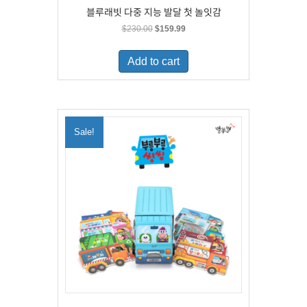
블루래빗 다중 지능 발달 첫 놀잇감
Original
Current
$
230.00
$
159.99
price
price
was:
is:
Add to cart
$230.00.
$159.99.
Sale!