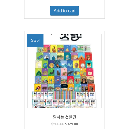
price
price
was:
is:
Add to cart
$460.00.
$300.00.
Sale!
말하는 첫발견
Original
Current
$
500.00
$
329.00
price
price