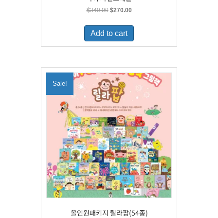
Original
Current
$
340.00
$
270.00
price
price
was:
is:
Add to cart
$340.00.
$270.00.
Sale!
올인원패키지 릴라팝(54종)