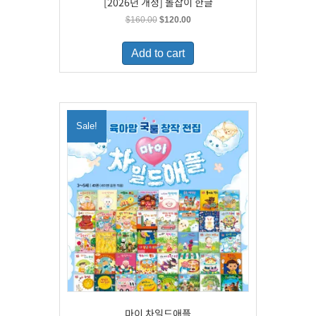
[2026년 개정] 돌잡이 한글
Original
Current
$
160.00
$
120.00
price
price
was:
is:
Add to cart
$160.00.
$120.00.
Sale!
마이 차일드애플