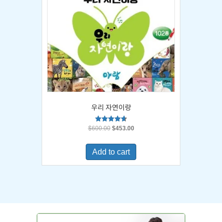
우리 자연이랑
Original
Current
Rated
$
600.00
$
453.00
4.67
price
price
out of 5
was:
is:
Add to cart
$600.00.
$453.00.