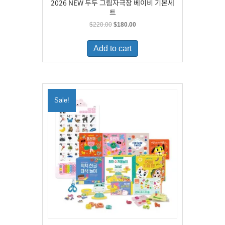
2026 NEW 두두 그림자극장 베이비 기본세
트
Original
Current
$
220.00
$
180.00
price
price
was:
is:
Add to cart
$220.00.
$180.00.
Sale!