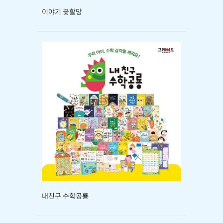
이야기 꽃할망
내친구 수학공룡