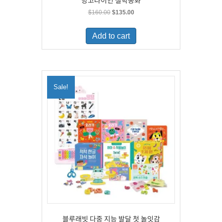
망고라이언 철학동화
Original
Current
$
160.00
$
135.00
price
price
was:
is:
Add to cart
$160.00.
$135.00.
Sale!
블루래빗 다중 지능 발달 첫 놀잇감