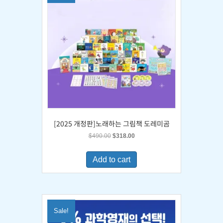
[2025 개정판]노래하는 그림책 도레미곰
Original
Current
$
490.00
$
318.00
price
price
was:
is:
Add to cart
$490.00.
$318.00.
Sale!