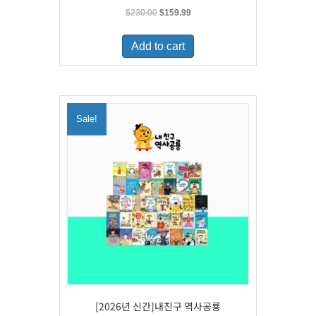
Original
Current
$
230.00
$
159.99
price
price
was:
is:
Add to cart
$230.00.
$159.99.
Sale!
[2026년 신간]내친구 역사공룡