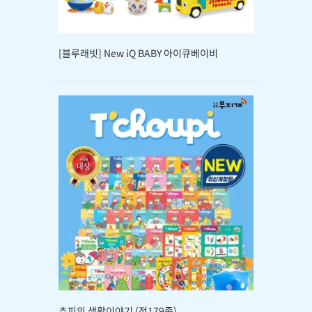
[블루래빗] New iQ BABY 아이큐베이비
추피의 생활이야기 (전179종)