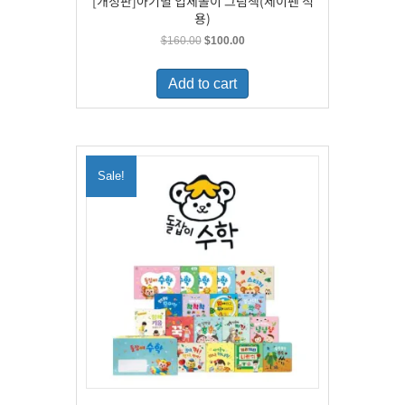
[개정판]아기별 입체놀이 그림책(세이펜 적
용)
Original
Current
$
160.00
$
100.00
price
price
was:
is:
Add to cart
$160.00.
$100.00.
Sale!