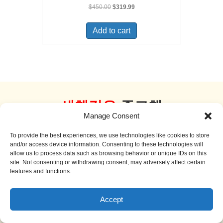
Original
Current
$
450.00
$
319.99
price
price
was:
is:
Add to cart
$450.00.
$319.99.
새책같은
중고책
Manage Consent
더 보기
To provide the best experiences, we use technologies like cookies to store
and/or access device information. Consenting to these technologies will
allow us to process data such as browsing behavior or unique IDs on this
site. Not consenting or withdrawing consent, may adversely affect certain
features and functions.
Sale!
Accept