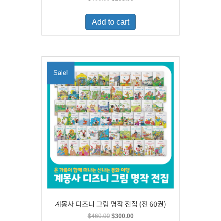
price
price
was:
is:
Add to cart
$460.00.
$298.00.
Sale!
계몽사 디즈니 그림 명작 전집 (전 60권)
Original
Current
$
460.00
$
300.00