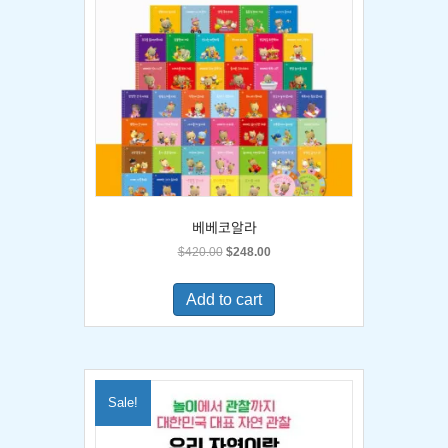
베베코알라
Original
Current
$
420.00
$
248.00
price
price
was:
is:
Add to cart
$420.00.
$248.00.
Sale!