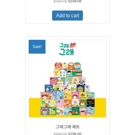
Original
Current
$
350.00
$
249.00
price
price
was:
is:
Add to cart
$350.00.
$249.00.
Sale!
그래그래 세트
Original
Current
$
460.00
$
298.00