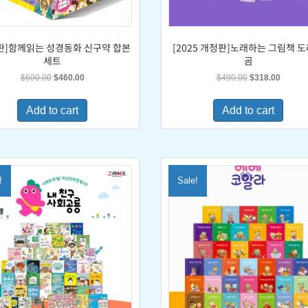
판]함께읽는 성경동화 신구약 합본
[2025 개정판]노래하는 그림책 
세트
곰
Original
Current
Original
Current
$
600.00
$
460.00
$
490.00
$
318.00
price
price
price
price
was:
is:
was:
is:
Add to cart
Add to cart
$600.00.
$460.00.
$490.00.
$318.0
!
Sale!