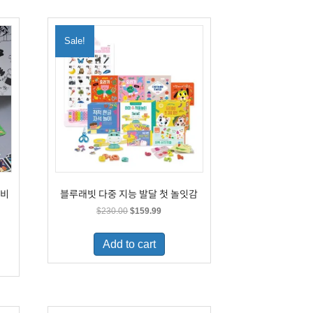
Sale!
이비
블루래빗 다중 지능 발달 첫 놀잇감
Original
Current
$
230.00
$
159.99
price
price
was:
is:
Add to cart
$230.00.
$159.99.
.