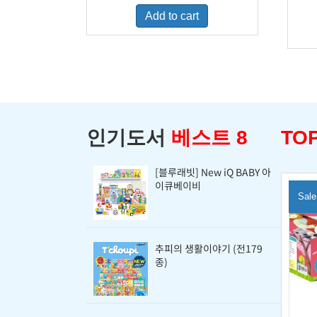
was:
is:
Add to cart
$460.00.
$298.00.
인기도서
베스트 8
TOP
[블루래빗] New iQ BABY 아
이큐베이비
Sale
추피의 생활이야기 (전179
종)