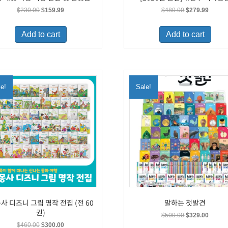
Original
Current
Original
Curren
$
230.00
$
159.99
$
480.00
$
279.99
price
price
price
price
was:
is:
was:
is:
Add to cart
Add to cart
$230.00.
$159.99.
$480.00.
$279.9
le!
Sale!
사 디즈니 그림 명작 전집 (전 60
말하는 첫발견
권)
Original
Curren
$
500.00
$
329.00
price
price
Original
Current
$
460.00
$
300.00