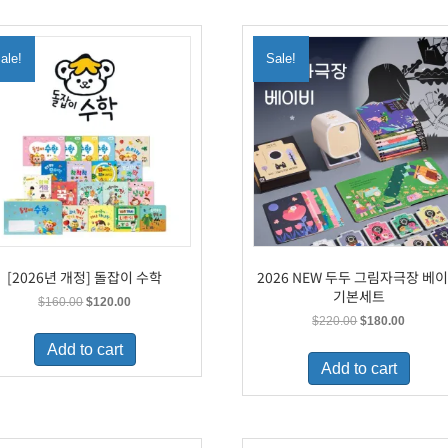
ale!
Sale!
[2026년 개정] 돌잡이 수학
2026 NEW 두두 그림자극장 베
기본세트
Original
Current
$
160.00
$
120.00
price
price
Original
Current
$
220.00
$
180.00
was:
is:
price
price
Add to cart
$160.00.
$120.00.
was:
is:
Add to cart
$220.00.
$180.00