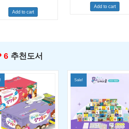
was:
is:
price
price
Add to cart
$500.00.
$329.0
was:
is:
Add to cart
$460.00.
$300.00.
 6
추천도서
!
Sale!