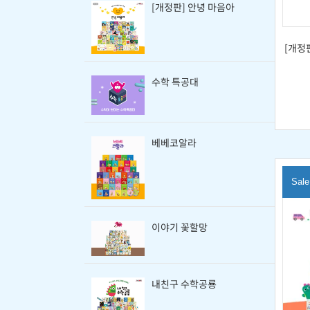
[개정판] 안녕 마음아
[개정
수학 특공대
베베코알라
Sale
이야기 꽃할망
내친구 수학공룡