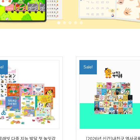
le!
Sale!
루래빗 다중 지능 발달 첫 놀잇감
[2026년 신간]내친구 역사공