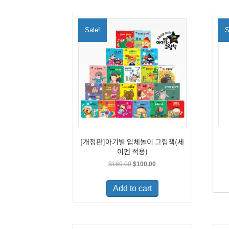
Sale!
S
[개정판]아기별 입체놀이 그림책(세
이펜 적용)
Original
Current
$
160.00
$
100.00
price
price
was:
is:
Add to cart
$160.00.
$100.00.