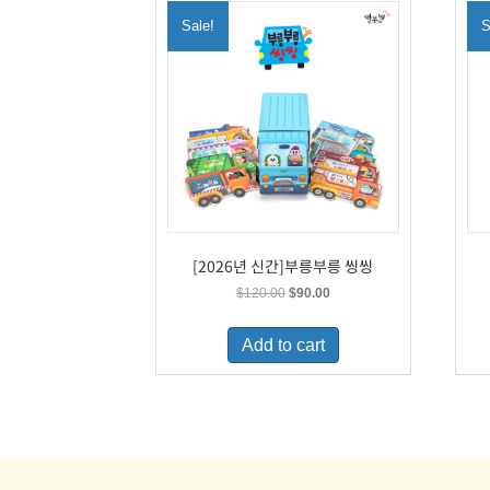
Sale!
S
[2026년 신간]부릉부릉 씽씽
Original
Current
$
120.00
$
90.00
price
price
was:
is:
Add to cart
$120.00.
$90.00.