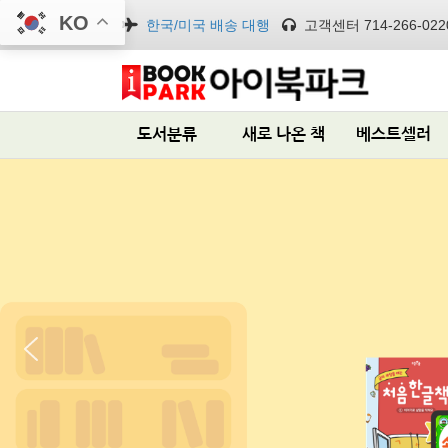
KO
한국/미국 배송 대행
고객센터 714-266-022
도서분류
새로 나온 책
베스트셀러