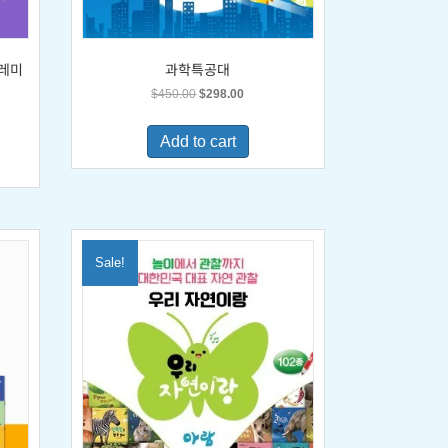
도레미
과학특공대
Original
Current
$
450.00
$
298.00
price
price
was:
is:
Add to cart
$450.00.
$298.00.
0.
Sale!