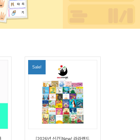
Sale!
룡
[2026년 신간]New! 라라랜드