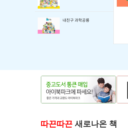
내친구 과학공룡
따끈따끈
새로나온 책