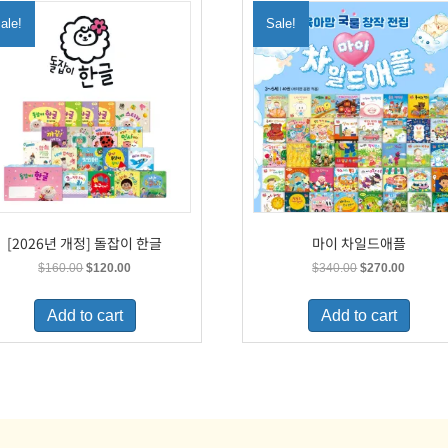
ale!
Sale!
[2026년 개정] 돌잡이 한글
마이 차일드애플
Original
Current
Original
Current
$
160.00
$
120.00
$
340.00
$
270.00
price
price
price
price
was:
is:
was:
is:
Add to cart
Add to cart
$160.00.
$120.00.
$340.00.
$270.00