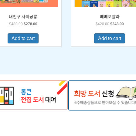
내친구 사회공룡
베베코알라
Original
Current
Original
Current
$
480.00
$
278.00
$
420.00
$
248.00
price
price
price
price
was:
is:
was:
is:
Add to cart
Add to cart
$480.00.
$278.00.
$420.00.
$248.0