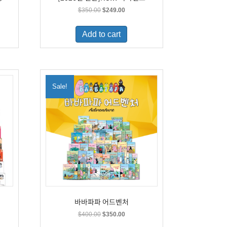
t
Original
Current
$
350.00
$
249.00
price
price
was:
is:
Add to cart
9.
$350.00.
$249.00.
Sale!
바바파파 어드벤처
t
Original
Current
$
400.00
$
350.00
price
price