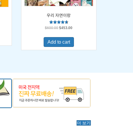
우리 자연이랑
Original
Current
Rated
$
600.00
$
453.00
4.67
price
price
out of 5
was:
is:
0.
Add to cart
$600.00.
$453.00.
더 보기