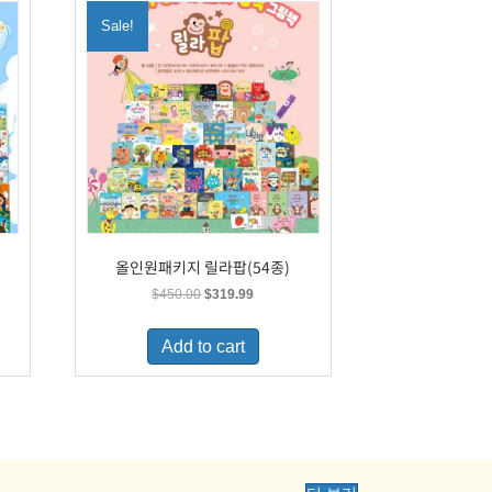
Sale!
올인원패키지 릴라팝(54종)
Original
Current
$
450.00
$
319.99
price
price
was:
is:
Add to cart
.
$450.00.
$319.99.