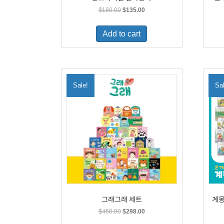
Original
Current
$
160.00
$
135.00
price
price
was:
is:
Add to cart
$160.00.
$135.00.
Sale!
Sa
그래그래 세트
계몽
Original
Current
$
460.00
$
298.00
price
price