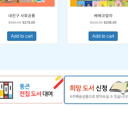
내친구 사회공룡
베베코알라
Original
Current
Original
Current
$
480.00
$
278.00
$
420.00
$
248.00
price
price
price
price
was:
is:
was:
is:
Add to cart
Add to cart
$480.00.
$278.00.
$420.00.
$248.0