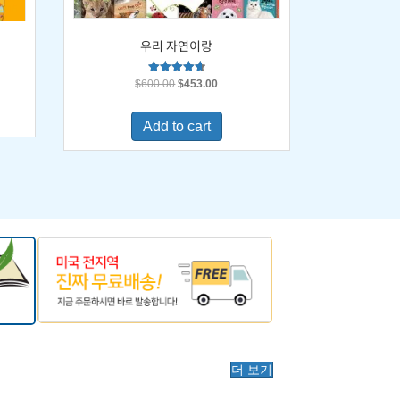
우리 자연이랑
Original
Current
Rated
$
600.00
$
453.00
4.67
price
price
out of 5
was:
is:
0.
Add to cart
$600.00.
$453.00.
더 보기