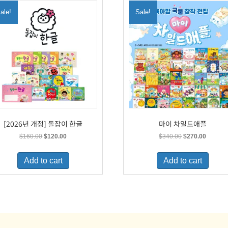
ale!
Sale!
[2026년 개정] 돌잡이 한글
마이 차일드애플
Original
Current
Original
Current
$
160.00
$
120.00
$
340.00
$
270.00
price
price
price
price
was:
is:
was:
is:
Add to cart
Add to cart
$160.00.
$120.00.
$340.00.
$270.00