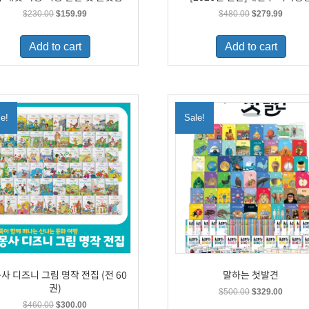
Original
Current
Original
Curren
$
230.00
$
159.99
$
480.00
$
279.99
price
price
price
price
was:
is:
was:
is:
Add to cart
Add to cart
$230.00.
$159.99.
$480.00.
$279.9
le!
Sale!
사 디즈니 그림 명작 전집 (전 60
말하는 첫발견
권)
Original
Curren
$
500.00
$
329.00
price
price
Original
Current
$
460.00
$
300.00