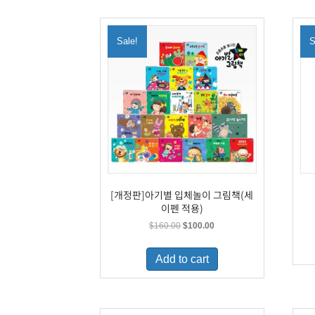
Sale!
S
[개정판]아기별 입체놀이 그림책(세
이펜 적용)
Original
Current
$
160.00
$
100.00
price
price
was:
is:
Add to cart
$160.00.
$100.00.