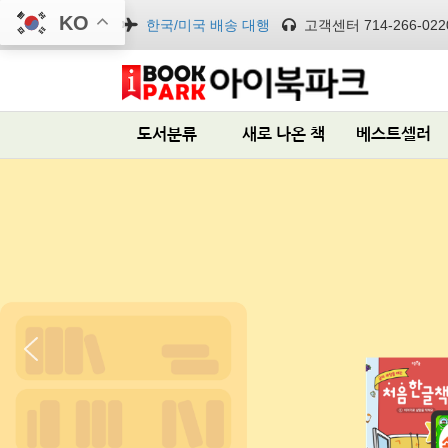
KO
한국/미국 배송 대행
고객센터 714-266-022
도서분류
새로 나온 책
베스트셀러