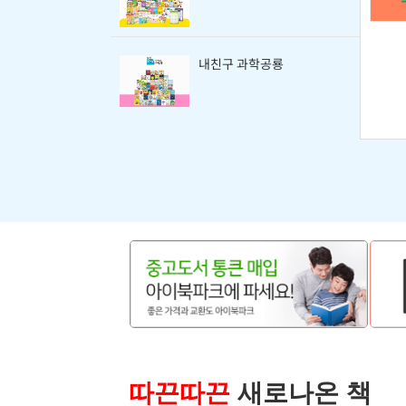
내친구 과학공룡
따끈따끈
새로나온 책