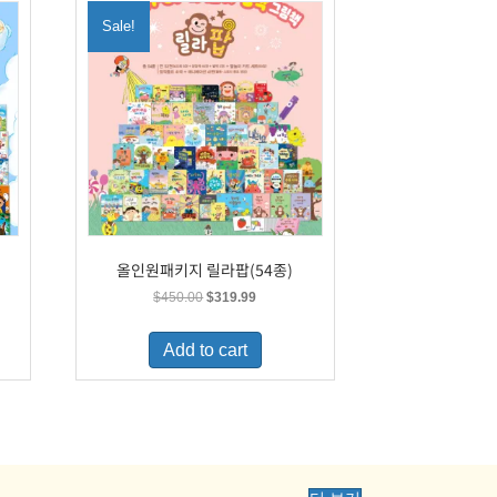
Sale!
올인원패키지 릴라팝(54종)
Original
Current
$
450.00
$
319.99
price
price
was:
is:
Add to cart
.
$450.00.
$319.99.