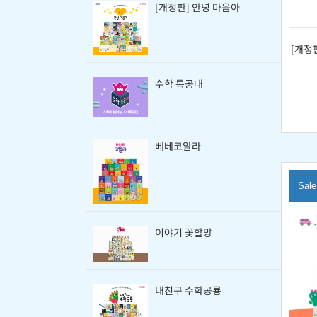
[개정판] 안녕 마음아
[개정
수학 특공대
베베코알라
Sale
이야기 꽃할망
내친구 수학공룡