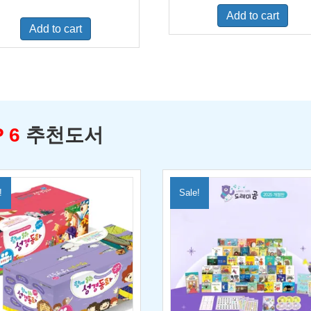
was:
is:
price
price
Add to cart
$500.00.
$329.0
was:
is:
Add to cart
$460.00.
$300.00.
 6
추천도서
!
Sale!