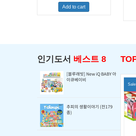
was:
is:
Add to cart
$460.00.
$298.00.
인기도서
베스트 8
TOP
[블루래빗] New iQ BABY 아
이큐베이비
Sale
추피의 생활이야기 (전179
종)