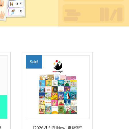
Sale!
룡
[2026년 신간]New! 라라랜드