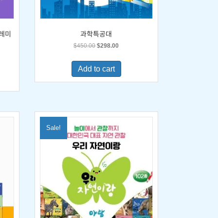
도레미
과학특공대
Original
Current
$
450.00
$
298.00
price
price
was:
is:
Add to cart
$450.00.
$298.00.
0.
Sale!