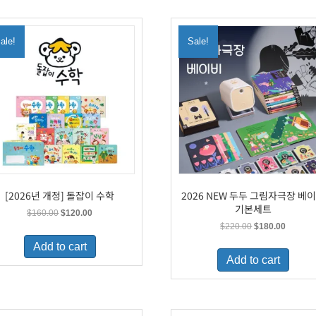
ale!
Sale!
[2026년 개정] 돌잡이 수학
2026 NEW 두두 그림자극장 베
기본세트
Original
Current
$
160.00
$
120.00
price
price
Original
Current
$
220.00
$
180.00
was:
is:
price
price
Add to cart
$160.00.
$120.00.
was:
is:
Add to cart
$220.00.
$180.00