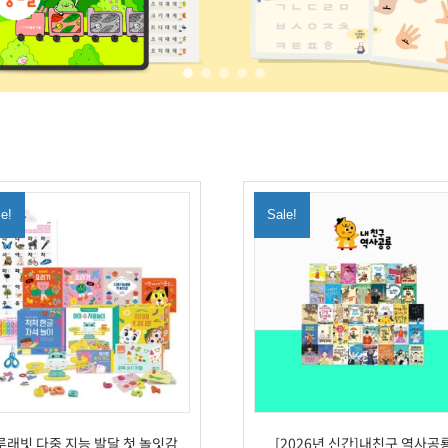
le!
Sale!
루래빗 다중 지능 발달 첫 놀잇감
[2026년 신간]내친구 역사공