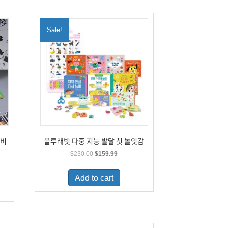
Sale!
이비
블루래빗 다중 지능 발달 첫 놀잇감
Original
Current
$
230.00
$
159.99
price
price
was:
is:
Add to cart
$230.00.
$159.99.
.