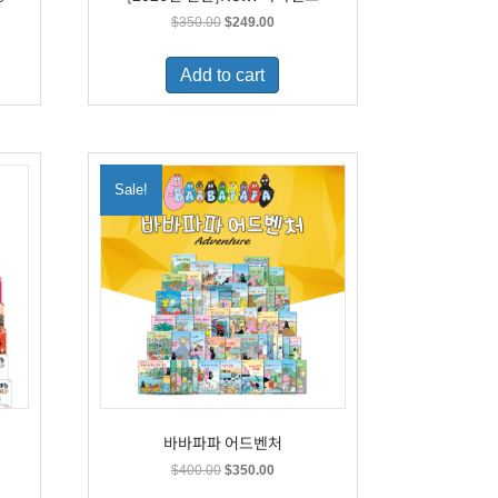
t
Original
Current
$
350.00
$
249.00
price
price
was:
is:
Add to cart
9.
$350.00.
$249.00.
Sale!
바바파파 어드벤처
t
Original
Current
$
400.00
$
350.00
price
price