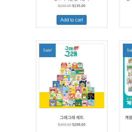
Original
Current
$
160.00
$
135.00
price
price
was:
is:
Add to cart
$160.00.
$135.00.
Sale!
Sa
그래그래 세트
계몽
Original
Current
$
460.00
$
298.00
price
price