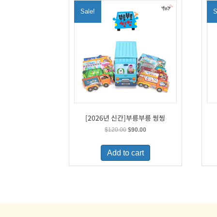
Sale!
S
[2026년 신간]부릉부릉 씽씽
Original
Current
$
120.00
$
90.00
price
price
was:
is:
Add to cart
$120.00.
$90.00.