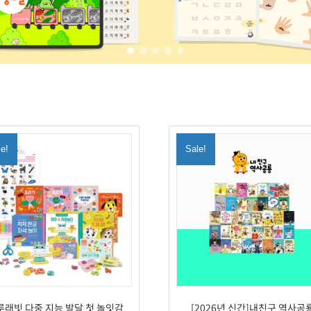
le!
Sale!
루래빗 다중 지능 발달 첫 놀잇감
[2026년 신간]내친구 역사공