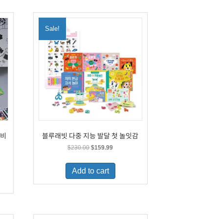
Sale!
이비
블루래빗 다중 지능 발달 첫 놀잇감
Original
Current
$
230.00
$
159.99
price
price
was:
is:
Add to cart
$230.00.
$159.99.
.