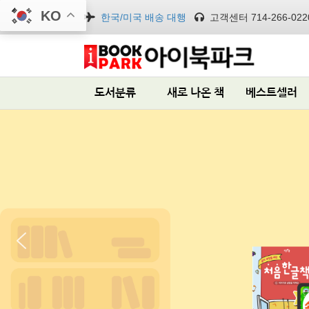
KO
한국/미국 배송 대행
고객센터 714-266-022
도서분류
새로 나온 책
베스트셀러