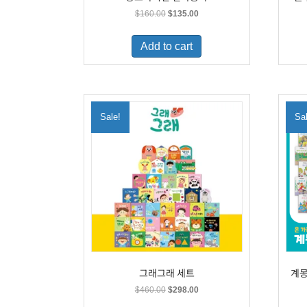
Original
Current
$
160.00
$
135.00
price
price
was:
is:
Add to cart
$160.00.
$135.00.
Sale!
Sa
그래그래 세트
계몽
Original
Current
$
460.00
$
298.00
price
price