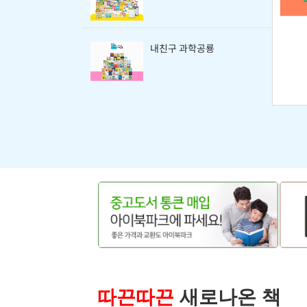
내친구 과학공룡
따끈따끈
새로나온 책