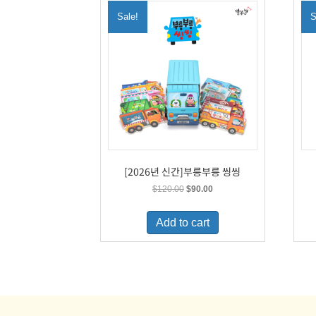
Sale!
S
[2026년 신간]부릉부릉 씽씽
Original
Current
$
120.00
$
90.00
price
price
was:
is:
Add to cart
$120.00.
$90.00.