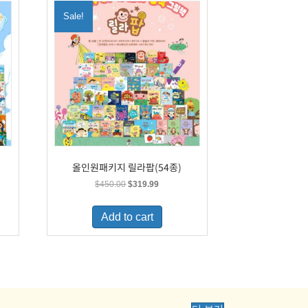
Sale!
올인원패키지 릴라팝(54종)
Original
Current
$
450.00
$
319.99
price
price
was:
is:
Add to cart
.
$450.00.
$319.99.