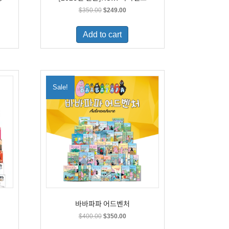
t
Original
Current
$
350.00
$
249.00
price
price
was:
is:
Add to cart
9.
$350.00.
$249.00.
Sale!
바바파파 어드벤처
t
Original
Current
$
400.00
$
350.00
price
price