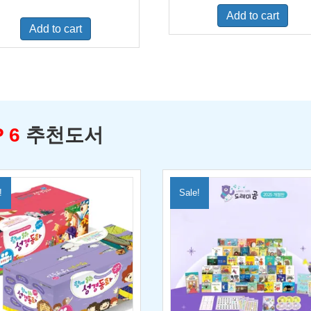
was:
is:
price
price
Add to cart
$500.00.
$329.0
was:
is:
Add to cart
$460.00.
$300.00.
 6
추천도서
!
Sale!