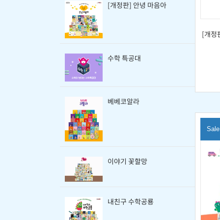
[개정판] 안녕 마음아
[개정
수학 특공대
베베코알라
Sale
이야기 꽃할망
내친구 수학공룡