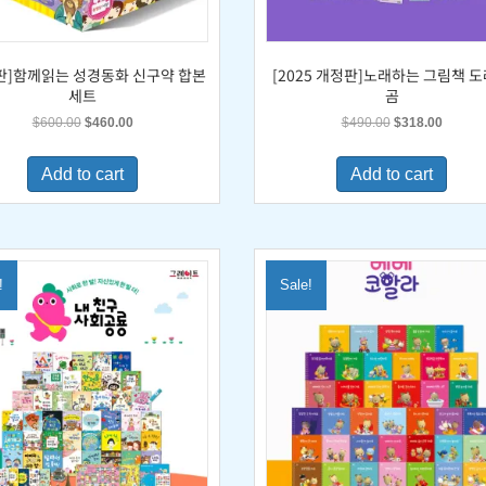
판]함께읽는 성경동화 신구약 합본
[2025 개정판]노래하는 그림책 
세트
곰
Original
Current
Original
Current
$
600.00
$
460.00
$
490.00
$
318.00
price
price
price
price
was:
is:
was:
is:
Add to cart
Add to cart
$600.00.
$460.00.
$490.00.
$318.0
!
Sale!