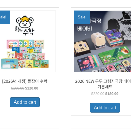
ale!
Sale!
[2026년 개정] 돌잡이 수학
2026 NEW 두두 그림자극장 베
기본세트
Original
Current
$
160.00
$
120.00
price
price
Original
Current
$
220.00
$
180.00
was:
is:
price
price
Add to cart
$160.00.
$120.00.
was:
is:
Add to cart
$220.00.
$180.00