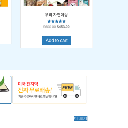
우리 자연이랑
Original
Current
Rated
$
600.00
$
453.00
4.67
price
price
out of 5
was:
is:
0.
Add to cart
$600.00.
$453.00.
더 보기