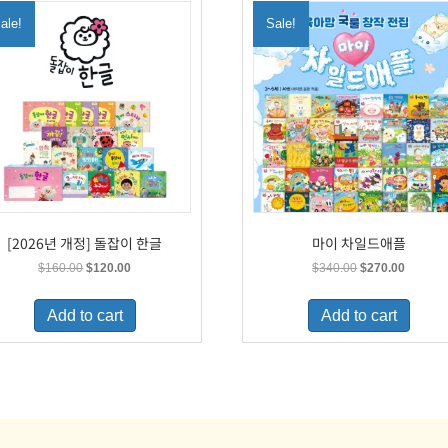
ale!
Sale!
[2026년 개정] 돌잡이 한글
마이 차일드애플
Original
Current
Original
Current
$
160.00
$
120.00
$
340.00
$
270.00
price
price
price
price
was:
is:
was:
is:
Add to cart
Add to cart
$160.00.
$120.00.
$340.00.
$270.00