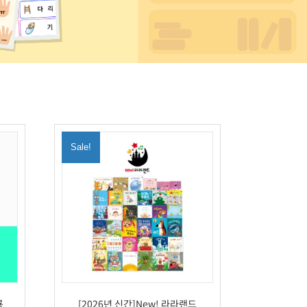
Sale!
룡
[2026년 신간]New! 라라랜드