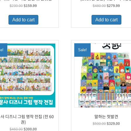
Original
Current
Original
Curren
$
230.00
$
159.99
$
480.00
$
279.99
price
price
price
price
was:
is:
was:
is:
Add to cart
Add to cart
$230.00.
$159.99.
$480.00.
$279.9
le!
Sale!
사 디즈니 그림 명작 전집 (전 60
말하는 첫발견
권)
Original
Curren
$
500.00
$
329.00
price
price
Original
Current
$
460.00
$
300.00