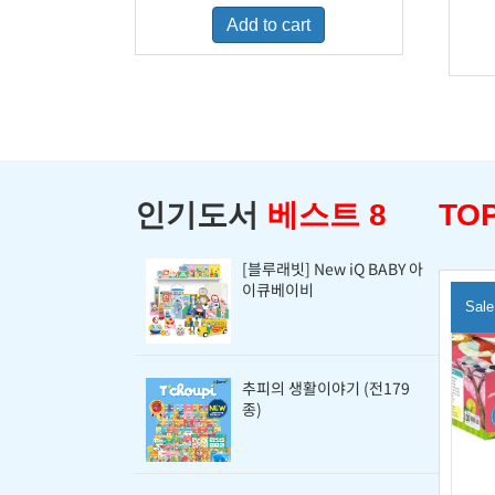
was:
is:
Add to cart
$460.00.
$298.00.
인기도서
베스트 8
TOP
[블루래빗] New iQ BABY 아
이큐베이비
Sale
추피의 생활이야기 (전179
종)