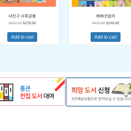
내친구 사회공룡
베베코알라
Original
Current
Original
Current
$
480.00
$
278.00
$
420.00
$
248.00
price
price
price
price
was:
is:
was:
is:
Add to cart
Add to cart
$480.00.
$278.00.
$420.00.
$248.0