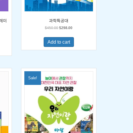
도레미
과학특공대
Original
Current
$
450.00
$
298.00
price
price
was:
is:
Add to cart
$450.00.
$298.00.
0.
Sale!