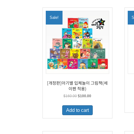
Sale!
S
[개정판]아기별 입체놀이 그림책(세
이펜 적용)
Original
Current
$
160.00
$
100.00
price
price
was:
is:
Add to cart
$160.00.
$100.00.