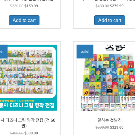
Original
Current
Original
Curren
$
230.00
$
159.99
$
480.00
$
279.99
price
price
price
price
was:
is:
was:
is:
Add to cart
Add to cart
$230.00.
$159.99.
$480.00.
$279.9
le!
Sale!
사 디즈니 그림 명작 전집 (전 60
말하는 첫발견
권)
Original
Curren
$
500.00
$
329.00
price
price
Original
Current
$
460.00
$
300.00