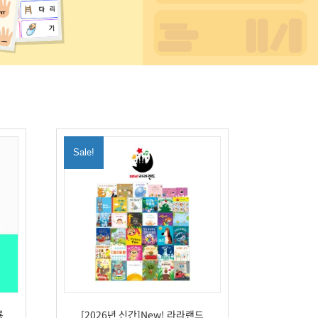
Sale!
룡
[2026년 신간]New! 라라랜드