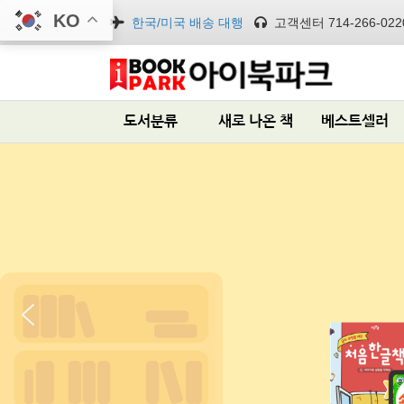
KO
한국/미국 배송 대행
고객센터 714-266-022
도서분류
새로 나온 책
베스트셀러