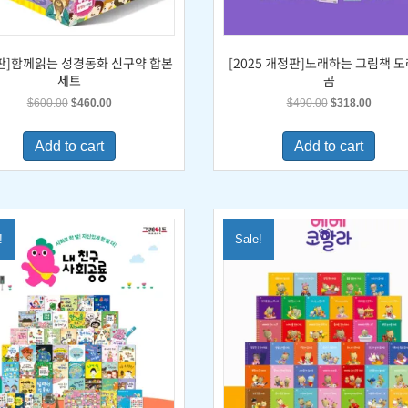
판]함께읽는 성경동화 신구약 합본
[2025 개정판]노래하는 그림책 
세트
곰
Original
Current
Original
Current
$
600.00
$
460.00
$
490.00
$
318.00
price
price
price
price
was:
is:
was:
is:
Add to cart
Add to cart
$600.00.
$460.00.
$490.00.
$318.0
!
Sale!