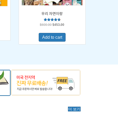
우리 자연이랑
Original
Current
Rated
$
600.00
$
453.00
4.67
price
price
out of 5
was:
is:
0.
Add to cart
$600.00.
$453.00.
더 보기