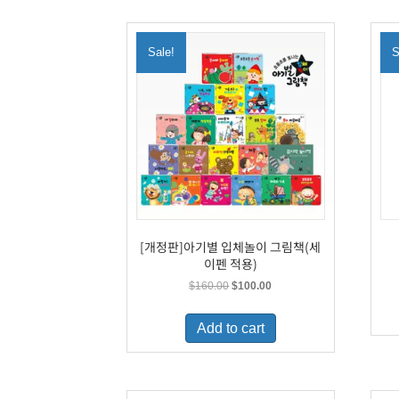
Sale!
S
[개정판]아기별 입체놀이 그림책(세
이펜 적용)
Original
Current
$
160.00
$
100.00
price
price
was:
is:
Add to cart
$160.00.
$100.00.