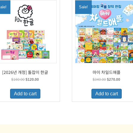
ale!
Sale!
[2026년 개정] 돌잡이 한글
마이 차일드애플
Original
Current
Original
Current
$
160.00
$
120.00
$
340.00
$
270.00
price
price
price
price
was:
is:
was:
is:
Add to cart
Add to cart
$160.00.
$120.00.
$340.00.
$270.00