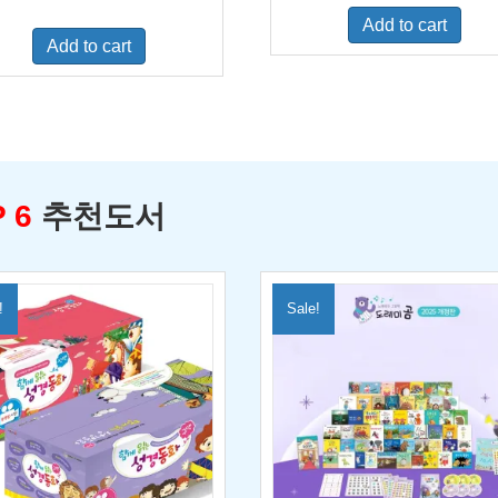
was:
is:
price
price
Add to cart
$500.00.
$329.0
was:
is:
Add to cart
$460.00.
$300.00.
 6
추천도서
!
Sale!