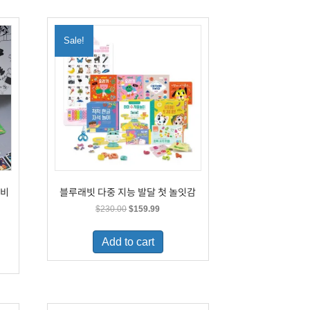
Sale!
이비
블루래빗 다중 지능 발달 첫 놀잇감
Original
Current
$
230.00
$
159.99
price
price
was:
is:
Add to cart
$230.00.
$159.99.
.