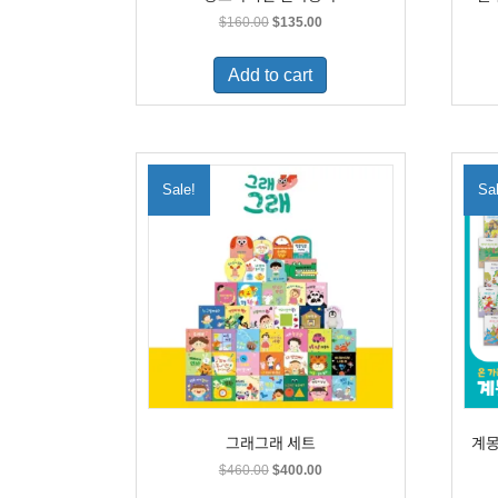
Original
Current
$
160.00
$
135.00
price
price
was:
is:
Add to cart
$160.00.
$135.00.
Sale!
Sa
그래그래 세트
계몽
Original
Current
$
460.00
$
400.00
price
price