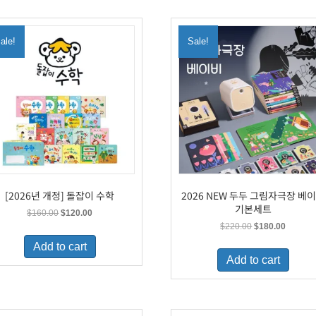
ale!
Sale!
[2026년 개정] 돌잡이 수학
2026 NEW 두두 그림자극장 베
기본세트
Original
Current
$
160.00
$
120.00
price
price
Original
Current
$
220.00
$
180.00
was:
is:
price
price
Add to cart
$160.00.
$120.00.
was:
is:
Add to cart
$220.00.
$180.00