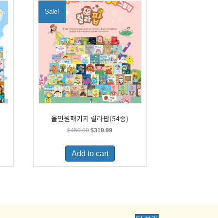
Sale!
올인원패키지 릴라팝(54종)
Original
Current
$
450.00
$
319.99
price
price
was:
is:
Add to cart
.
$450.00.
$319.99.