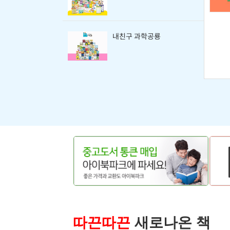
내친구 과학공룡
따끈따끈
새로나온 책