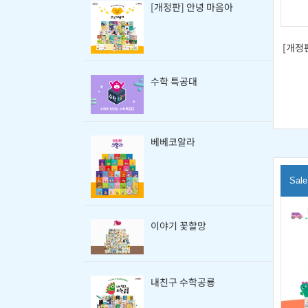
[개정판] 안녕 마음아
[개정
수학 특공대
베베코알라
Sale
이야기 꽃할망
내친구 수학공룡