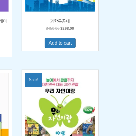
도레미
과학특공대
Original
Current
$
450.00
$
298.00
price
price
was:
is:
Add to cart
$450.00.
$298.00.
0.
Sale!