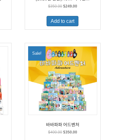
t
Original
Current
$
350.00
$
249.00
price
price
was:
is:
Add to cart
9.
$350.00.
$249.00.
Sale!
바바파파 어드벤처
t
Original
Current
$
400.00
$
350.00
price
price