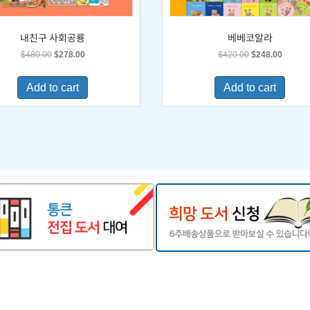
내친구 사회공룡
베베코알라
Original
Current
Original
Current
$
480.00
$
278.00
$
420.00
$
248.00
price
price
price
price
was:
is:
was:
is:
Add to cart
Add to cart
$480.00.
$278.00.
$420.00.
$248.0