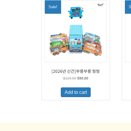
Sale!
S
[2026년 신간]부릉부릉 씽씽
Original
Current
$
120.00
$
90.00
price
price
was:
is:
Add to cart
$120.00.
$90.00.