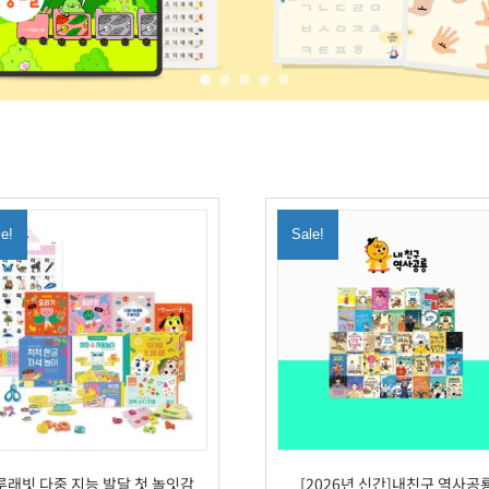
le!
Sale!
루래빗 다중 지능 발달 첫 놀잇감
[2026년 신간]내친구 역사공