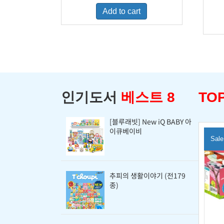
was:
is:
Add to cart
$460.00.
$400.00.
인기도서
베스트 8
TOP
[블루래빗] New iQ BABY 아
이큐베이비
Sale
추피의 생활이야기 (전179
종)