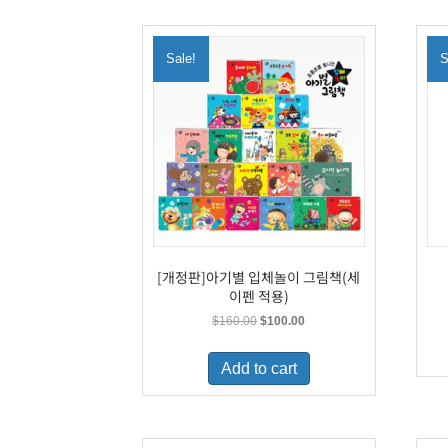
Sale!
S
[개정판]아기별 입체놀이 그림책(세
이펜 적용)
Original
Current
$
160.00
$
100.00
price
price
was:
is:
Add to cart
$160.00.
$100.00.