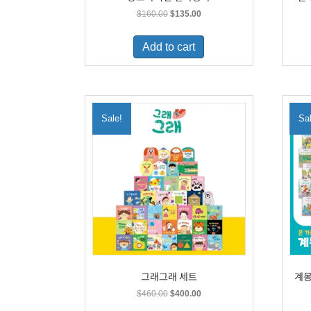
Original
Current
$
160.00
$
135.00
price
price
was:
is:
Add to cart
$160.00.
$135.00.
Sale!
Sa
그래그래 세트
계몽
Original
Current
$
460.00
$
400.00
price
price