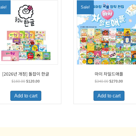
ale!
Sale!
[2026년 개정] 돌잡이 한글
마이 차일드애플
Original
Current
Original
Current
$
160.00
$
120.00
$
340.00
$
270.00
price
price
price
price
was:
is:
was:
is:
Add to cart
Add to cart
$160.00.
$120.00.
$340.00.
$270.00