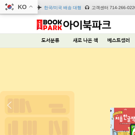
KO
한국/미국 배송 대행
고객센터 714-266-022
도서분류
새로 나온 책
베스트셀러