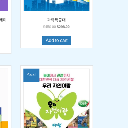
도레미
과학특공대
Original
Current
$
450.00
$
298.00
price
price
was:
is:
Add to cart
$450.00.
$298.00.
0.
Sale!