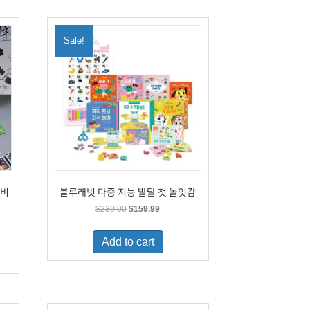
Sale!
이비
블루래빗 다중 지능 발달 첫 놀잇감
Original
Current
$
230.00
$
159.99
price
price
was:
is:
Add to cart
$230.00.
$159.99.
.