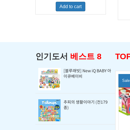
was:
is:
Add to cart
$460.00.
$400.00.
인기도서
베스트 8
TOP
[블루래빗] New iQ BABY 아
이큐베이비
Sale
추피의 생활이야기 (전179
종)