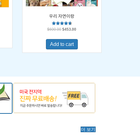
우리 자연이랑
Original
Current
Rated
$
600.00
$
453.00
4.67
price
price
out of 5
was:
is:
0.
Add to cart
$600.00.
$453.00.
더 보기