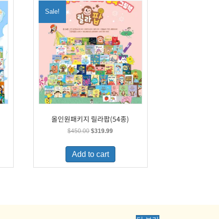
Sale!
올인원패키지 릴라팝(54종)
Original
Current
$
450.00
$
319.99
price
price
was:
is:
Add to cart
.
$450.00.
$319.99.