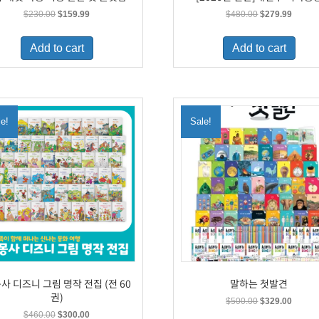
Original
Current
Original
Curren
$
230.00
$
159.99
$
480.00
$
279.99
price
price
price
price
was:
is:
was:
is:
Add to cart
Add to cart
$230.00.
$159.99.
$480.00.
$279.9
le!
Sale!
사 디즈니 그림 명작 전집 (전 60
말하는 첫발견
권)
Original
Curren
$
500.00
$
329.00
price
price
Original
Current
$
460.00
$
300.00