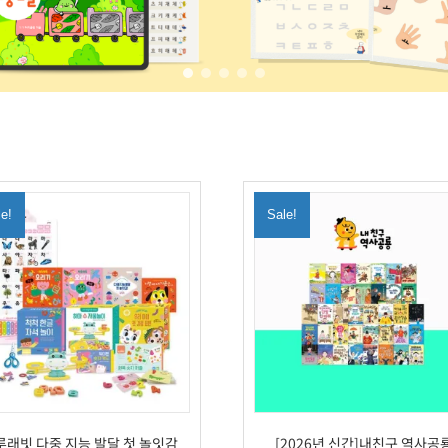
le!
Sale!
루래빗 다중 지능 발달 첫 놀잇감
[2026년 신간]내친구 역사공