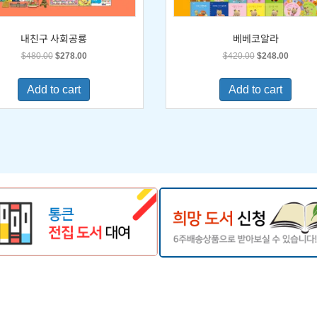
내친구 사회공룡
베베코알라
Original
Current
Original
Current
$
480.00
$
278.00
$
420.00
$
248.00
price
price
price
price
was:
is:
was:
is:
Add to cart
Add to cart
$480.00.
$278.00.
$420.00.
$248.0