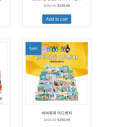
t
Original
Current
$
350.00
$
249.00
price
price
was:
is:
Add to cart
9.
$350.00.
$249.00.
Sale!
바바파파 어드벤처
t
Original
Current
$
400.00
$
350.00
price
price