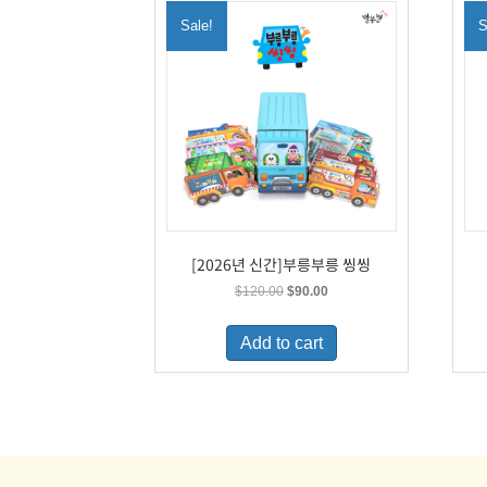
Sale!
S
[2026년 신간]부릉부릉 씽씽
Original
Current
$
120.00
$
90.00
price
price
was:
is:
Add to cart
$120.00.
$90.00.