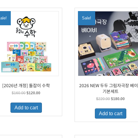
ale!
Sale!
[2026년 개정] 돌잡이 수학
2026 NEW 두두 그림자극장 베
기본세트
Original
Current
$
160.00
$
120.00
price
price
Original
Current
$
220.00
$
180.00
was:
is:
price
price
Add to cart
$160.00.
$120.00.
was:
is:
Add to cart
$220.00.
$180.00