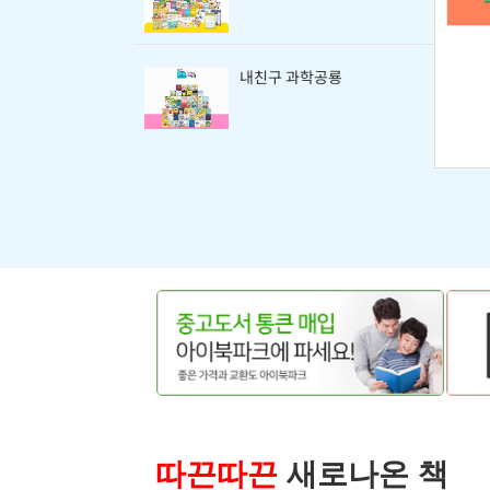
내친구 과학공룡
따끈따끈
새로나온 책