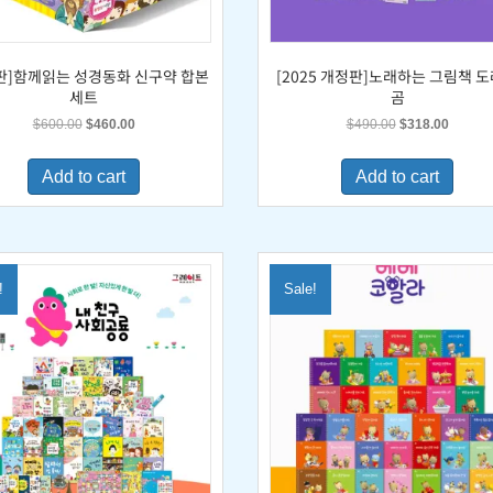
판]함께읽는 성경동화 신구약 합본
[2025 개정판]노래하는 그림책 
세트
곰
Original
Current
Original
Current
$
600.00
$
460.00
$
490.00
$
318.00
price
price
price
price
was:
is:
was:
is:
Add to cart
Add to cart
$600.00.
$460.00.
$490.00.
$318.0
!
Sale!