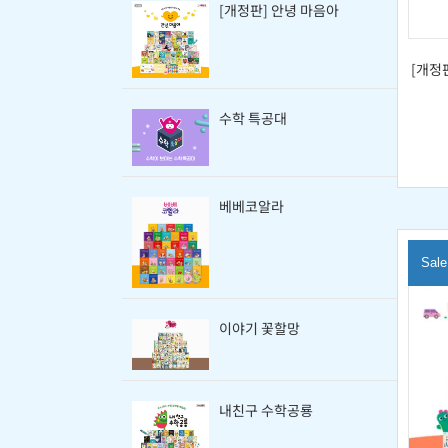
[개정판] 안녕 마음아
[개정
수학 특공대
베베코알라
Sale
이야기 꽃할망
내친구 수학공룡