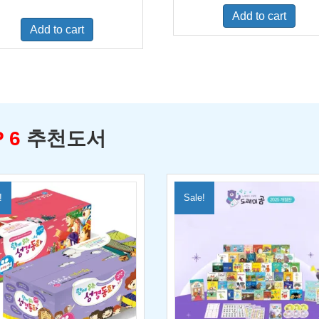
was:
is:
price
price
Add to cart
$500.00.
$329.0
was:
is:
Add to cart
$460.00.
$300.00.
 6
추천도서
!
Sale!