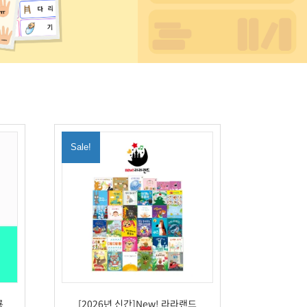
Sale!
룡
[2026년 신간]New! 라라랜드