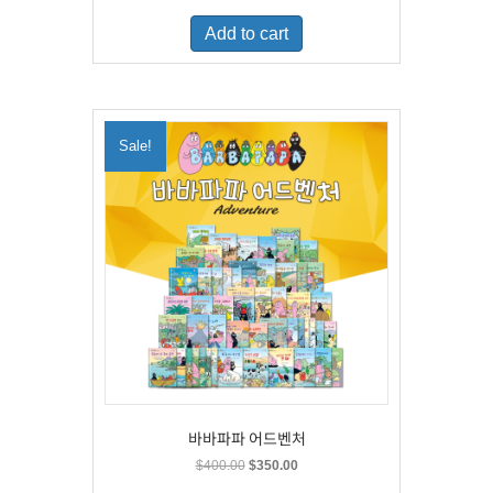
was:
is:
Add to cart
$500.00.
$329.00.
Sale!
바바파파 어드벤처
Original
Current
$
400.00
$
350.00
price
price