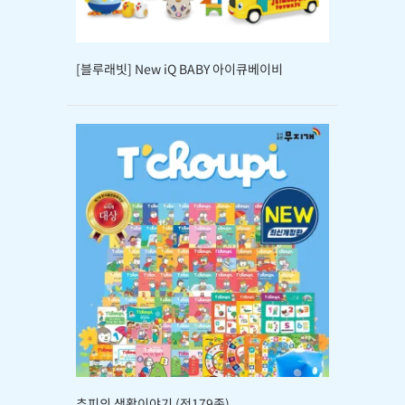
[블루래빗] New iQ BABY 아이큐베이비
추피의 생활이야기 (전179종)