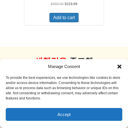
Original
Current
$
450.00
$
319.99
price
price
was:
is:
Add to cart
$450.00.
$319.99.
새책같은
중고책
Manage Consent
더 보기
To provide the best experiences, we use technologies like cookies to store
and/or access device information. Consenting to these technologies will
allow us to process data such as browsing behavior or unique IDs on this
site. Not consenting or withdrawing consent, may adversely affect certain
features and functions.
Sale!
Accept