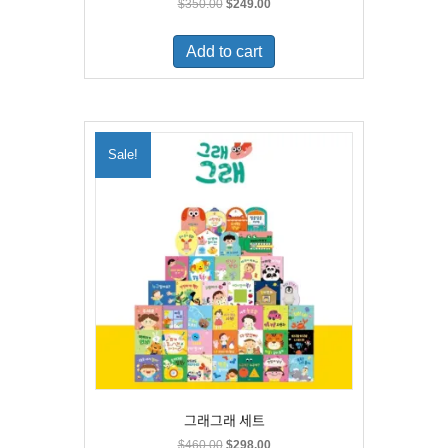
Original
Current
$
350.00
$
249.00
price
price
was:
is:
Add to cart
$350.00.
$249.00.
Sale!
그래그래 세트
Original
Current
$
460.00
$
298.00