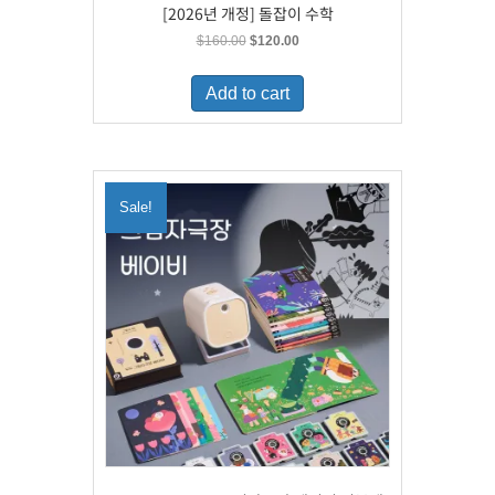
[2026년 개정] 돌잡이 수학
Original
Current
$
160.00
$
120.00
price
price
was:
is:
Add to cart
$160.00.
$120.00.
Sale!