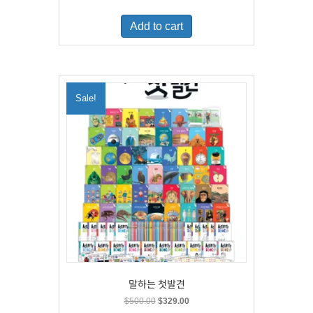
price
price
was:
is:
Add to cart
$460.00.
$300.00.
Sale!
말하는 첫발견
Original
Current
$
500.00
$
329.00
price
price