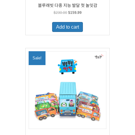
블루래빗 다중 지능 발달 첫 놀잇감
Original
Current
$
230.00
$
159.99
price
price
was:
is:
Add to cart
$230.00.
$159.99.
Sale!