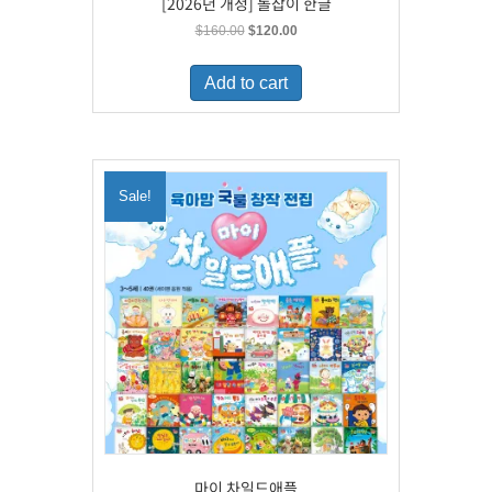
[2026년 개정] 돌잡이 한글
Original
Current
$
160.00
$
120.00
price
price
was:
is:
Add to cart
$160.00.
$120.00.
Sale!
마이 차일드애플