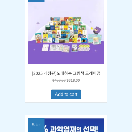
[2025 개정판]노래하는 그림책 도레미곰
Original
Current
$
490.00
$
318.00
price
price
was:
is:
Add to cart
$490.00.
$318.00.
Sale!