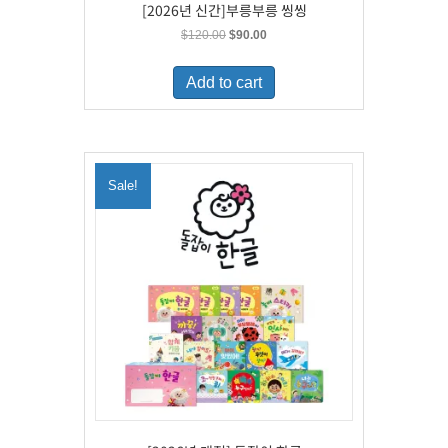
[2026년 신간]부릉부릉 씽씽
Original
Current
$
120.00
$
90.00
price
price
was:
is:
Add to cart
$120.00.
$90.00.
Sale!