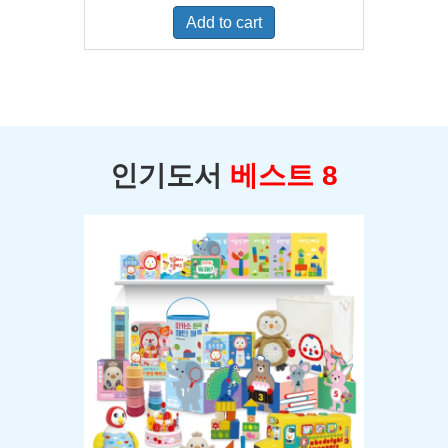
was:
is:
Add to cart
$400.00.
$350.00.
인기도서
베스트 8