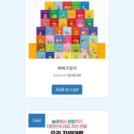
베베코알라
Original
Current
$
420.00
$
248.00
price
price
was:
is:
Add to cart
$420.00.
$248.00.
Sale!