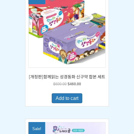
[개정판]함께읽는 성경동화 신구약 합본 세트
Original
Current
$
600.00
$
460.00
price
price
was:
is:
Add to cart
$600.00.
$460.00.
Sale!