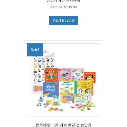
망고라이언 철학동화
Original
Current
$
160.00
$
135.00
price
price
was:
is:
Add to cart
$160.00.
$135.00.
Sale!
블루래빗 다중 지능 발달 첫 놀잇감