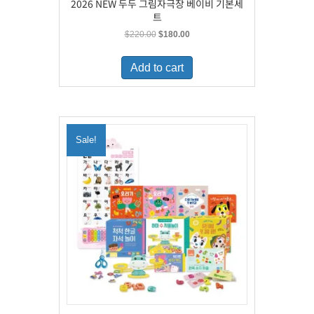
2026 NEW 두두 그림자극장 베이비 기본세
트
Original
Current
$
220.00
$
180.00
price
price
was:
is:
Add to cart
$220.00.
$180.00.
Sale!