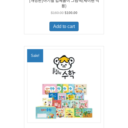
[개정판]아기별 입체놀이 그림책(세이펜 적
용)
Original
Current
$
160.00
$
100.00
price
price
was:
is:
Add to cart
$160.00.
$100.00.
Sale!