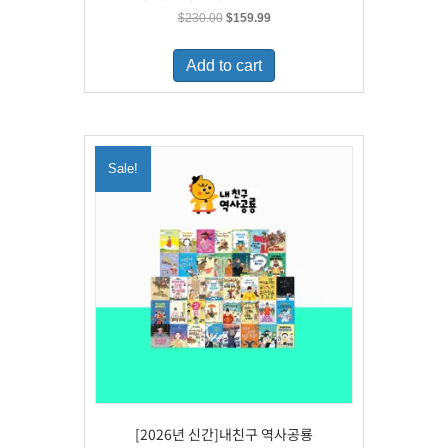
Original
Current
$
230.00
$
159.99
price
price
was:
is:
Add to cart
$230.00.
$159.99.
Sale!
[2026년 신간]내친구 역사공룡