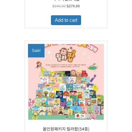
Original
Current
$
340.00
$
270.00
price
price
was:
is:
Add to cart
$340.00.
$270.00.
Sale!
올인원패키지 릴라팝(54종)