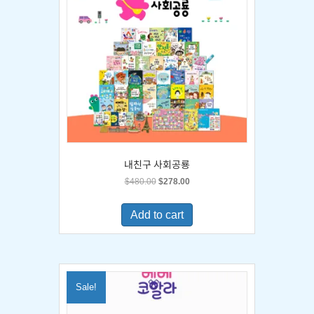
내친구 사회공룡
Original
Current
$
480.00
$
278.00
price
price
was:
is:
Add to cart
$480.00.
$278.00.
Sale!