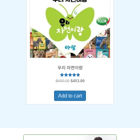
우리 자연이랑
Original
Current
Rated
$
600.00
$
453.00
4.67
price
price
out of 5
was:
is:
Add to cart
$600.00.
$453.00.