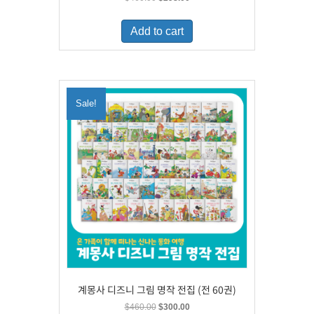
price
price
was:
is:
Add to cart
$460.00.
$298.00.
Sale!
계몽사 디즈니 그림 명작 전집 (전 60권)
Original
Current
$
460.00
$
300.00