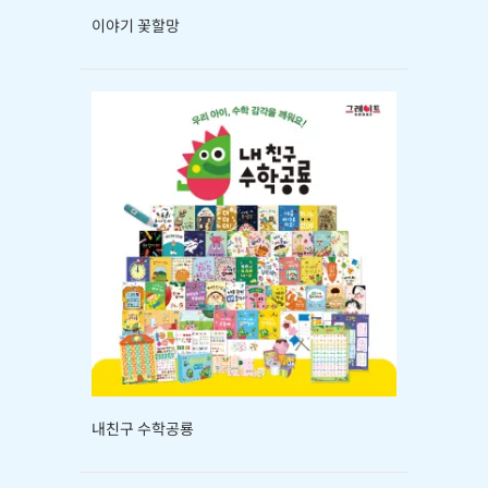
이야기 꽃할망
내친구 수학공룡