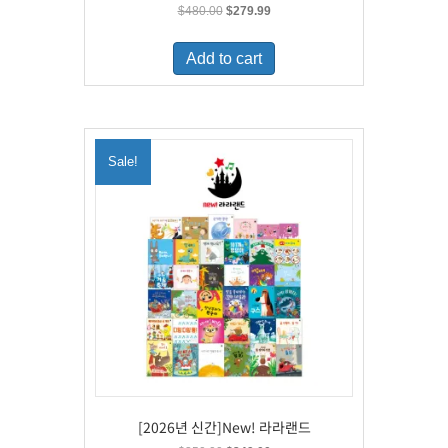
Original
Current
$
480.00
$
279.99
price
price
was:
is:
Add to cart
$480.00.
$279.99.
Sale!
[2026년 신간]New! 라라랜드