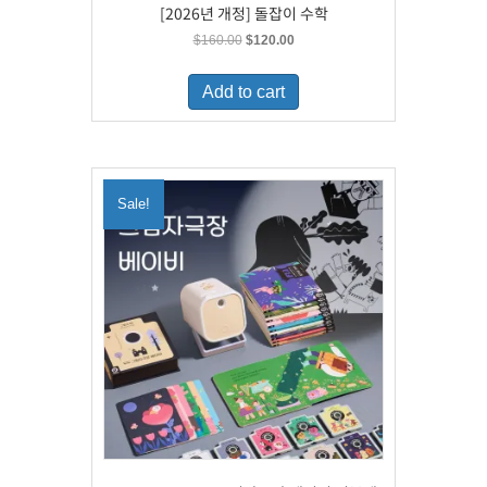
[2026년 개정] 돌잡이 수학
Original
Current
$
160.00
$
120.00
price
price
was:
is:
Add to cart
$160.00.
$120.00.
Sale!