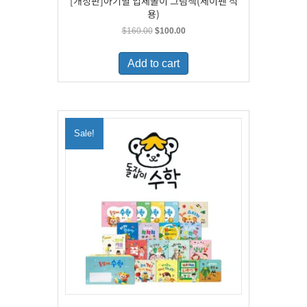
[개정판]아기별 입체놀이 그림책(세이펜 적
용)
Original
Current
$
160.00
$
100.00
price
price
was:
is:
Add to cart
$160.00.
$100.00.
Sale!