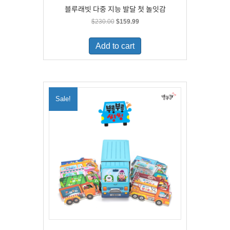
블루래빗 다중 지능 발달 첫 놀잇감
Original
Current
$
230.00
$
159.99
price
price
was:
is:
Add to cart
$230.00.
$159.99.
Sale!