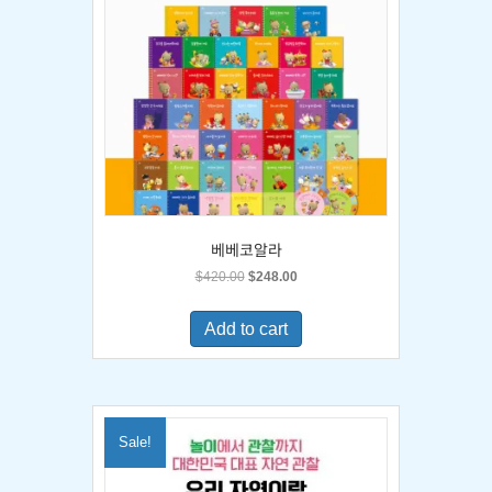
베베코알라
Original
Current
$
420.00
$
248.00
price
price
was:
is:
Add to cart
$420.00.
$248.00.
Sale!