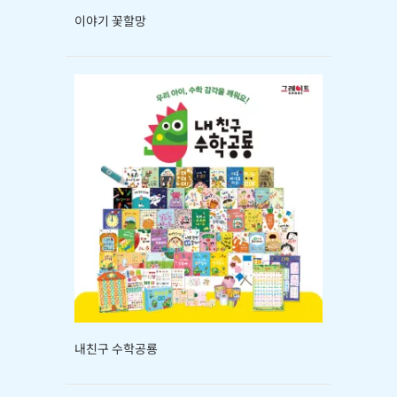
이야기 꽃할망
내친구 수학공룡