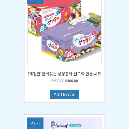
[개정판]함께읽는 성경동화 신구약 합본 세트
Original
Current
$
600.00
$
460.00
price
price
was:
is:
Add to cart
$600.00.
$460.00.
Sale!