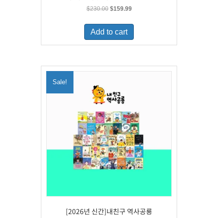
Original
Current
$
230.00
$
159.99
price
price
was:
is:
Add to cart
$230.00.
$159.99.
Sale!
[2026년 신간]내친구 역사공룡