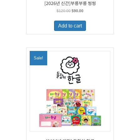
[2026년 신간]부릉부릉 씽씽
Original
Current
$
120.00
$
90.00
price
price
was:
is:
Add to cart
$120.00.
$90.00.
Sale!