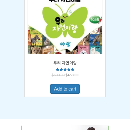
우리 자연이랑
Original
Current
Rated
$
600.00
$
453.00
4.67
price
price
out of 5
was:
is:
Add to cart
$600.00.
$453.00.