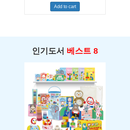
was:
is:
Add to cart
$400.00.
$350.00.
인기도서
베스트 8