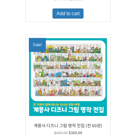
price
price
was:
is:
Add to cart
$460.00.
$298.00.
Sale!
계몽사 디즈니 그림 명작 전집 (전 60권)
Original
Current
$
460.00
$
300.00