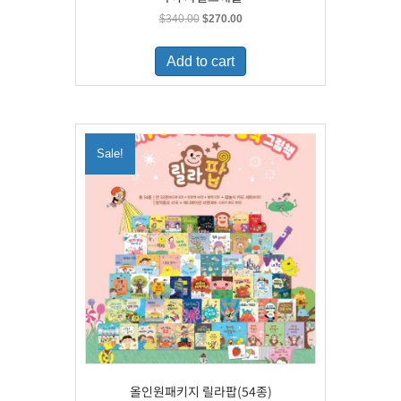
Original
Current
$
340.00
$
270.00
price
price
was:
is:
Add to cart
$340.00.
$270.00.
Sale!
올인원패키지 릴라팝(54종)