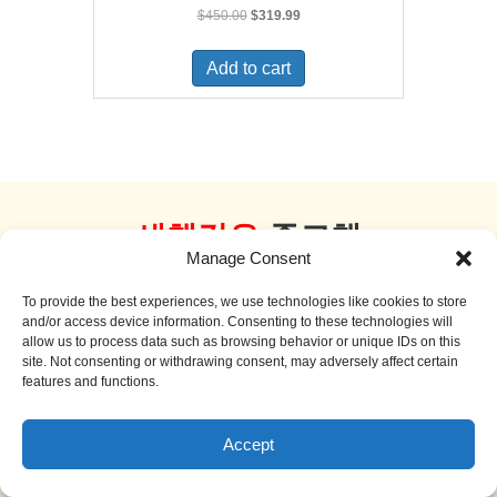
Original
Current
$
450.00
$
319.99
price
price
was:
is:
Add to cart
$450.00.
$319.99.
새책같은
중고책
Manage Consent
더 보기
To provide the best experiences, we use technologies like cookies to store
and/or access device information. Consenting to these technologies will
allow us to process data such as browsing behavior or unique IDs on this
site. Not consenting or withdrawing consent, may adversely affect certain
features and functions.
Sale!
Accept