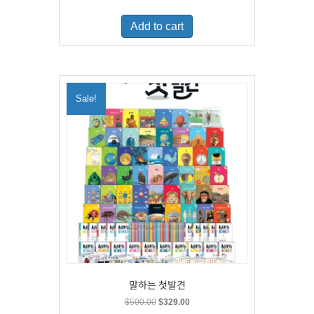
price
price
was:
is:
Add to cart
$460.00.
$300.00.
Sale!
말하는 첫발견
Original
Current
$
500.00
$
329.00
price
price