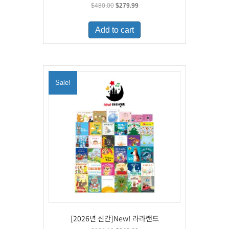
Original
Current
$
480.00
$
279.99
price
price
was:
is:
Add to cart
$480.00.
$279.99.
Sale!
[2026년 신간]New! 라라랜드