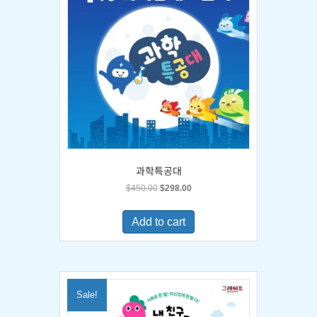
과학특공대
Original
Current
$
450.00
$
298.00
price
price
was:
is:
Add to cart
$450.00.
$298.00.
Sale!