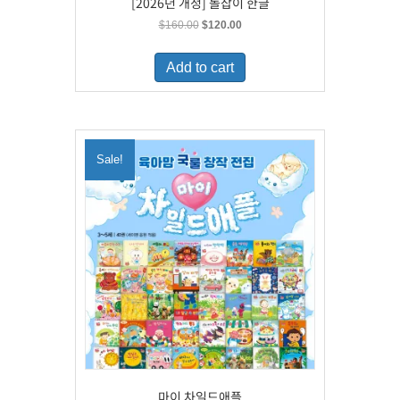
[2026년 개정] 돌잡이 한글
Original
Current
$
160.00
$
120.00
price
price
was:
is:
Add to cart
$160.00.
$120.00.
Sale!
마이 차일드애플