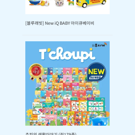
[블루래빗] New iQ BABY 아이큐베이비
추피의 생활이야기 (전179종)