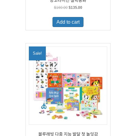
망고라이언 철학동화
Original
Current
$
160.00
$
135.00
price
price
was:
is:
Add to cart
$160.00.
$135.00.
Sale!
블루래빗 다중 지능 발달 첫 놀잇감