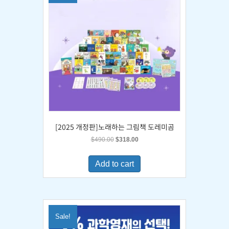
[2025 개정판]노래하는 그림책 도레미곰
Original
Current
$
490.00
$
318.00
price
price
was:
is:
Add to cart
$490.00.
$318.00.
Sale!