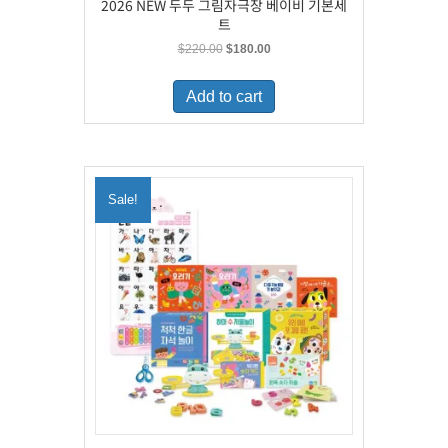
2026 NEW 두두 그림자극장 베이비 기본세
트
Original
Current
$
220.00
$
180.00
price
price
was:
is:
Add to cart
$220.00.
$180.00.
Sale!