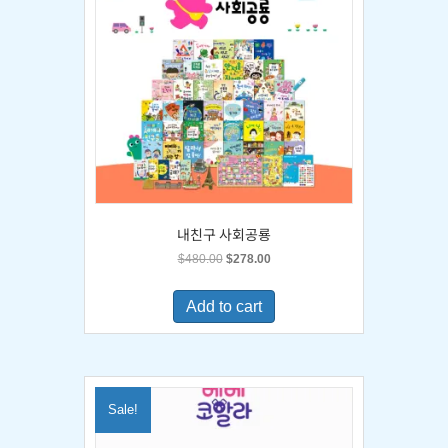
내친구 사회공룡
Original
Current
$
480.00
$
278.00
price
price
was:
is:
Add to cart
$480.00.
$278.00.
Sale!