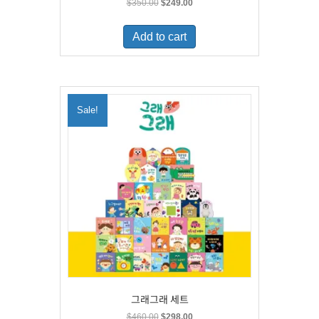
Original
Current
$
350.00
$
249.00
price
price
was:
is:
Add to cart
$350.00.
$249.00.
Sale!
그래그래 세트
Original
Current
$
460.00
$
298.00