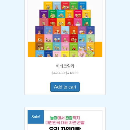
베베코알라
Original
Current
$
420.00
$
248.00
price
price
was:
is:
Add to cart
$420.00.
$248.00.
Sale!