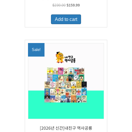
Original
Current
$
230.00
$
159.99
price
price
was:
is:
Add to cart
$230.00.
$159.99.
Sale!
[2026년 신간]내친구 역사공룡