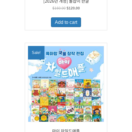
[2026년 개정] 돌잡이 한글
Original
Current
$
160.00
$
120.00
price
price
was:
is:
Add to cart
$160.00.
$120.00.
Sale!
마이 차일드애플