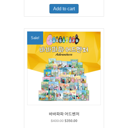
was:
is:
Add to cart
$500.00.
$329.00.
Sale!
바바파파 어드벤처
Original
Current
$
400.00
$
350.00
price
price