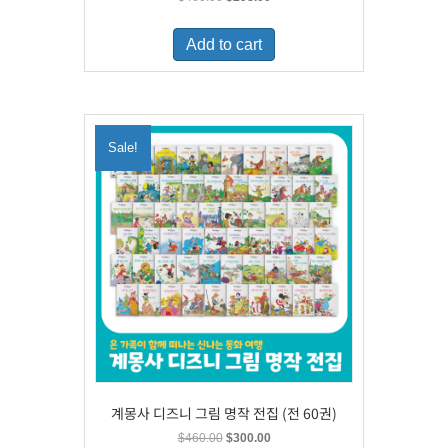
price
price
was:
is:
Add to cart
$460.00.
$298.00.
Sale!
계몽사 디즈니 그림 명작 전집 (전 60권)
Original
Current
$
460.00
$
300.00