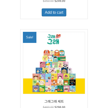
Original
Current
$
350.00
$
249.00
price
price
was:
is:
Add to cart
$350.00.
$249.00.
Sale!
그래그래 세트
Original
Current
$
460.00
$
298.00