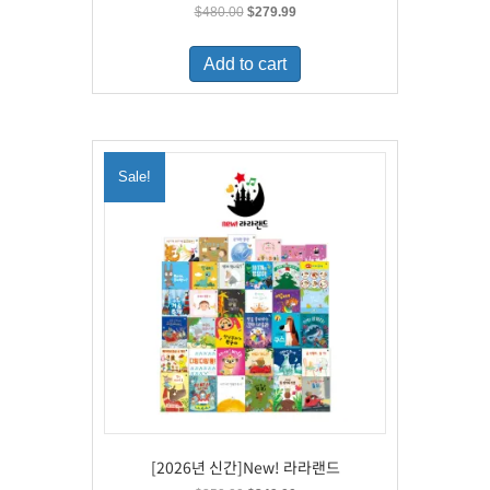
Original
Current
$
480.00
$
279.99
price
price
was:
is:
Add to cart
$480.00.
$279.99.
Sale!
[2026년 신간]New! 라라랜드