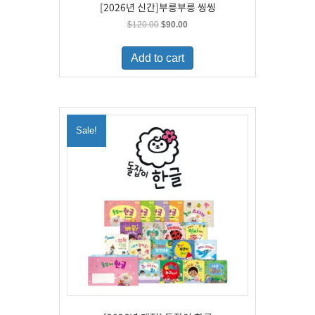
[2026년 신간]부릉부릉 씽씽
Original
Current
$
120.00
$
90.00
price
price
was:
is:
Add to cart
$120.00.
$90.00.
Sale!