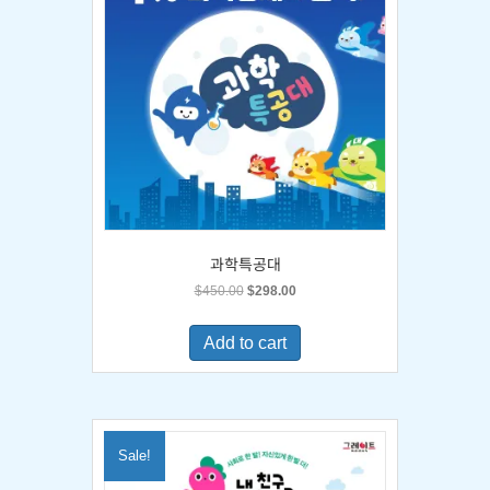
과학특공대
Original
Current
$
450.00
$
298.00
price
price
was:
is:
Add to cart
$450.00.
$298.00.
Sale!