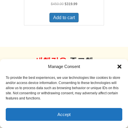
Original
Current
$
450.00
$
319.99
price
price
was:
is:
Add to cart
$450.00.
$319.99.
새책같은
중고책
Manage Consent
더 보기
To provide the best experiences, we use technologies like cookies to store
and/or access device information. Consenting to these technologies will
allow us to process data such as browsing behavior or unique IDs on this
site. Not consenting or withdrawing consent, may adversely affect certain
features and functions.
Sale!
Accept