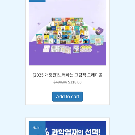
[2025 개정판]노래하는 그림책 도레미곰
Original
Current
$
490.00
$
318.00
price
price
was:
is:
Add to cart
$490.00.
$318.00.
Sale!