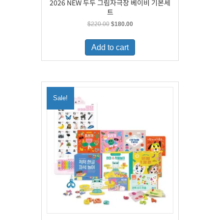
2026 NEW 두두 그림자극장 베이비 기본세
트
Original
Current
$
220.00
$
180.00
price
price
was:
is:
Add to cart
$220.00.
$180.00.
Sale!