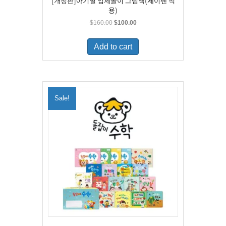
[개정판]아기별 입체놀이 그림책(세이펜 적
용)
Original
Current
$
160.00
$
100.00
price
price
was:
is:
Add to cart
$160.00.
$100.00.
Sale!