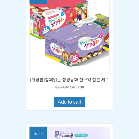
[개정판]함께읽는 성경동화 신구약 합본 세트
Original
Current
$
600.00
$
460.00
price
price
was:
is:
Add to cart
$600.00.
$460.00.
Sale!