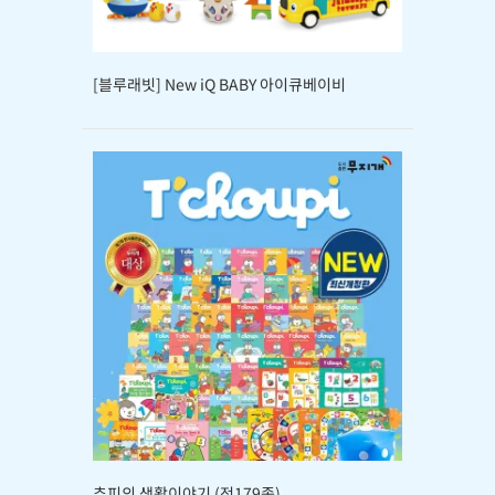
[블루래빗] New iQ BABY 아이큐베이비
추피의 생활이야기 (전179종)