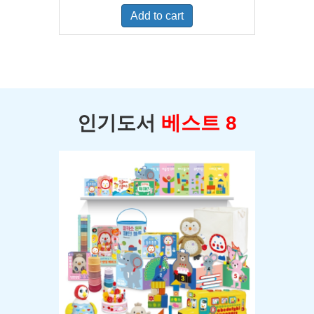
was:
is:
Add to cart
$400.00.
$350.00.
인기도서
베스트 8