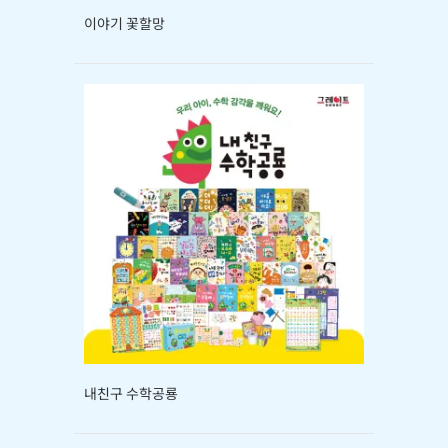
이야기 꽃할망
내친구 수학공룡