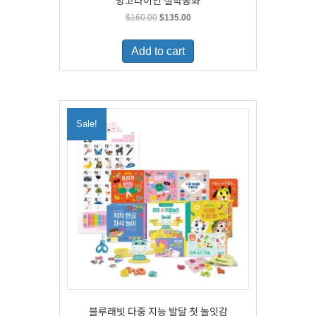
망고라이언 철학동화
Original
Current
$
160.00
$
135.00
price
price
was:
is:
Add to cart
$160.00.
$135.00.
Sale!
블루래빗 다중 지능 발달 첫 놀잇감