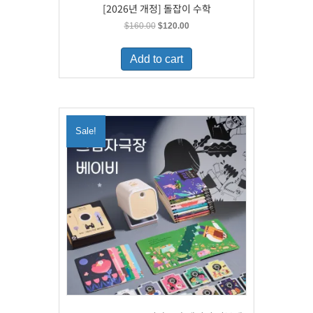
[2026년 개정] 돌잡이 수학
Original
Current
$
160.00
$
120.00
price
price
was:
is:
Add to cart
$160.00.
$120.00.
Sale!