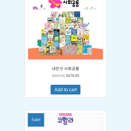
내친구 사회공룡
Original
Current
$
480.00
$
278.00
price
price
was:
is:
Add to cart
$480.00.
$278.00.
Sale!