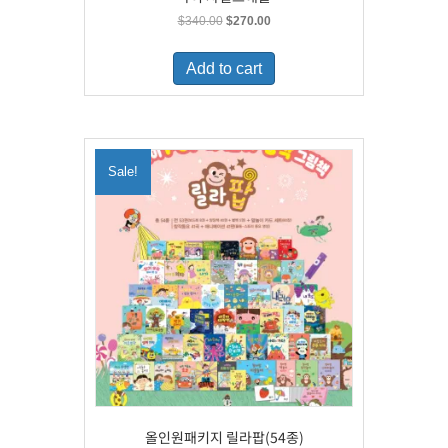
Original
Current
$
340.00
$
270.00
price
price
was:
is:
Add to cart
$340.00.
$270.00.
Sale!
올인원패키지 릴라팝(54종)