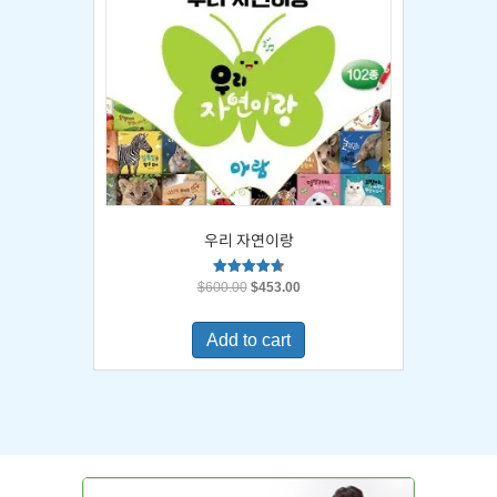
우리 자연이랑
Original
Current
Rated
$
600.00
$
453.00
4.67
price
price
out of 5
was:
is:
Add to cart
$600.00.
$453.00.