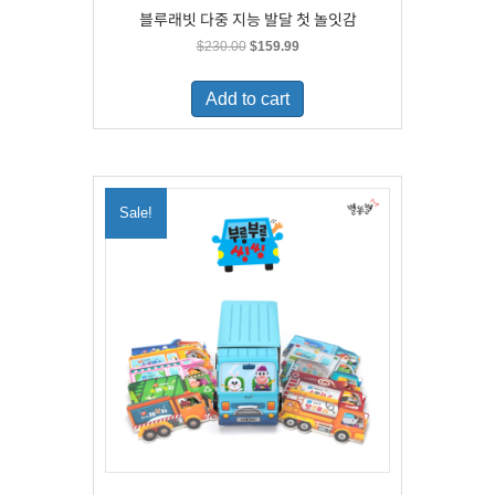
블루래빗 다중 지능 발달 첫 놀잇감
Original
Current
$
230.00
$
159.99
price
price
was:
is:
Add to cart
$230.00.
$159.99.
Sale!