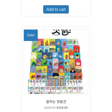
price
price
was:
is:
Add to cart
$460.00.
$300.00.
Sale!
말하는 첫발견
Original
Current
$
500.00
$
329.00
price
price