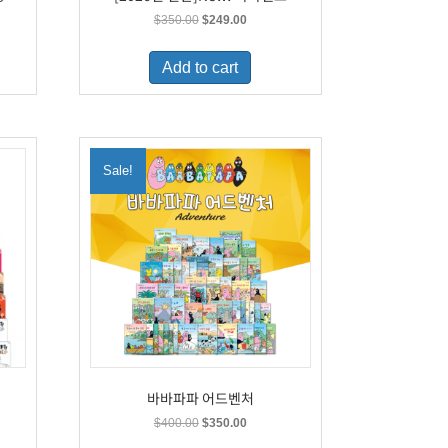
t
Original
Current
$
350.00
$
249.00
price
price
was:
is:
Add to cart
9.
$350.00.
$249.00.
Sale!
바바파파 어드벤처
t
Original
Current
$
400.00
$
350.00
price
price