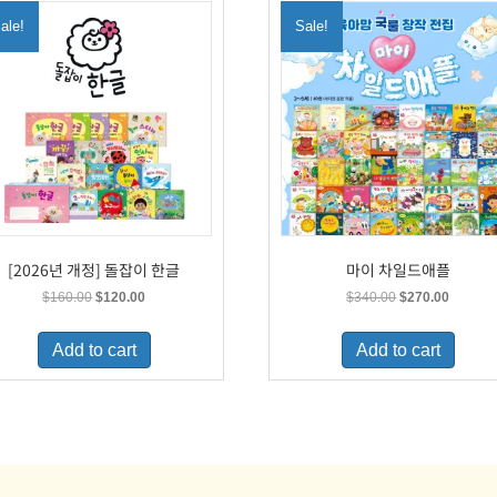
ale!
Sale!
[2026년 개정] 돌잡이 한글
마이 차일드애플
Original
Current
Original
Current
$
160.00
$
120.00
$
340.00
$
270.00
price
price
price
price
was:
is:
was:
is:
Add to cart
Add to cart
$160.00.
$120.00.
$340.00.
$270.00