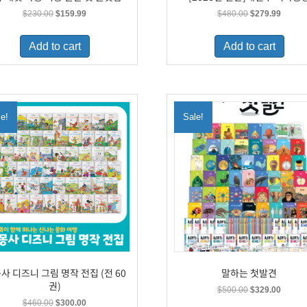
Original
Current
Original
Curren
$
230.00
$
159.99
$
480.00
$
279.99
price
price
price
price
was:
is:
was:
is:
Add to cart
Add to cart
$230.00.
$159.99.
$480.00.
$279.9
le!
Sale!
사 디즈니 그림 명작 전집 (전 60
말하는 첫발견
권)
Original
Curren
$
500.00
$
329.00
price
price
Original
Current
$
460.00
$
300.00