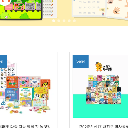
le!
Sale!
루래빗 다중 지능 발달 첫 놀잇감
[2026년 신간]내친구 역사공