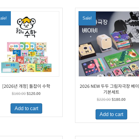
ale!
Sale!
[2026년 개정] 돌잡이 수학
2026 NEW 두두 그림자극장 베
기본세트
Original
Current
$
160.00
$
120.00
price
price
Original
Current
$
220.00
$
180.00
was:
is:
price
price
Add to cart
$160.00.
$120.00.
was:
is:
Add to cart
$220.00.
$180.00