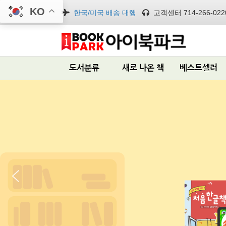
KO
한국/미국 배송 대행
고객센터 714-266-022
도서분류
새로 나온 책
베스트셀러