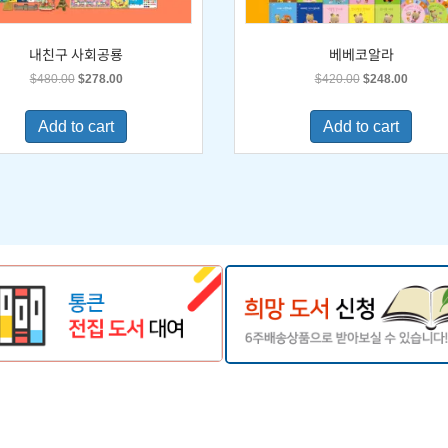
내친구 사회공룡
베베코알라
Original
Current
Original
Current
$
480.00
$
278.00
$
420.00
$
248.00
price
price
price
price
was:
is:
was:
is:
Add to cart
Add to cart
$480.00.
$278.00.
$420.00.
$248.0