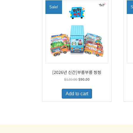
Sale!
S
[2026년 신간]부릉부릉 씽씽
Original
Current
$
120.00
$
90.00
price
price
was:
is:
Add to cart
$120.00.
$90.00.