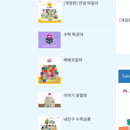
[개정판] 안녕 마음아
[개정
수학 특공대
베베코알라
Sale
이야기 꽃할망
내친구 수학공룡