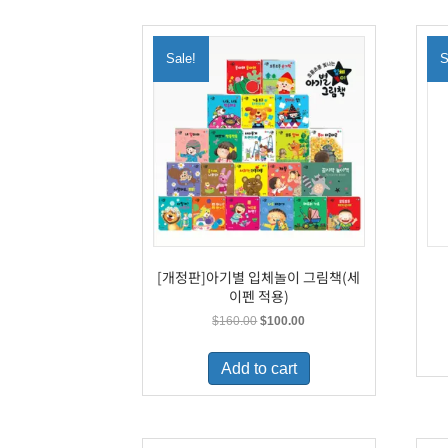
Sale!
S
[개정판]아기별 입체놀이 그림책(세
이펜 적용)
Original
Current
$
160.00
$
100.00
price
price
was:
is:
Add to cart
$160.00.
$100.00.