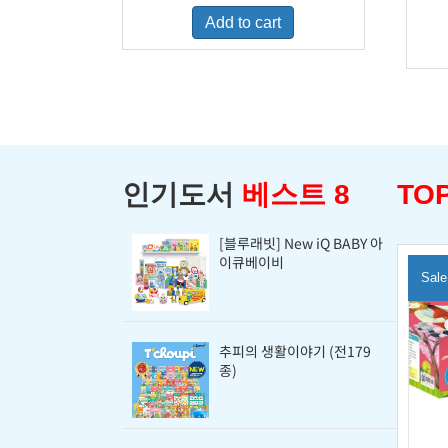
was:
is:
Add to cart
$460.00.
$298.00.
인기도서
베스트 8
TOP
[블루래빗] New iQ BABY 아
이큐베이비
Sale
추피의 생활이야기 (전179
종)