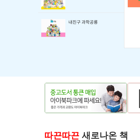
내친구 과학공룡
따끈따끈
새로나온 책