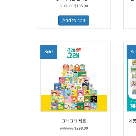
Original
Current
$
160.00
$
135.00
price
price
was:
is:
Add to cart
$160.00.
$135.00.
Sale!
Sa
그래그래 세트
계몽
Original
Current
$
460.00
$
298.00
price
price