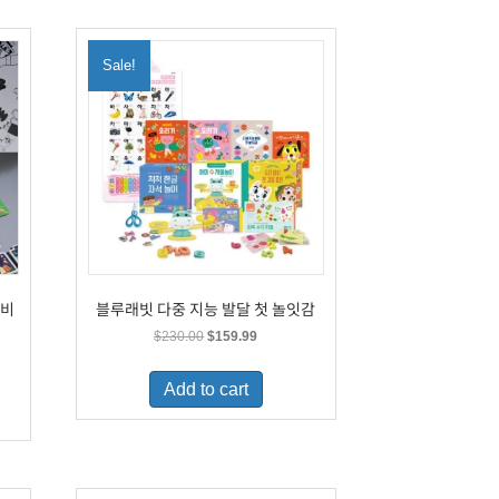
Sale!
이비
블루래빗 다중 지능 발달 첫 놀잇감
Original
Current
$
230.00
$
159.99
price
price
was:
is:
Add to cart
$230.00.
$159.99.
.