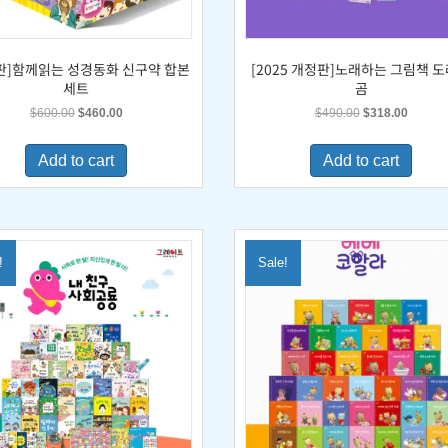
판]함께읽는 성경동화 신구약 합본
[2025 개정판]노래하는 그림책 
세트
곰
Original
Current
Original
Current
$
600.00
$
460.00
$
490.00
$
318.00
price
price
price
price
was:
is:
was:
is:
Add to cart
Add to cart
$600.00.
$460.00.
$490.00.
$318.0
!
Sale!