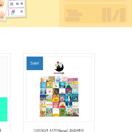
Sale!
룡
[2026년 신간]New! 라라랜드