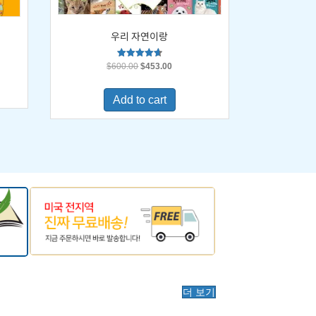
우리 자연이랑
Original
Current
Rated
$
600.00
$
453.00
4.67
price
price
out of 5
was:
is:
0.
Add to cart
$600.00.
$453.00.
더 보기