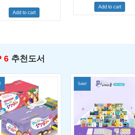
was:
is:
price
price
Add to cart
$500.00.
$329.0
was:
is:
Add to cart
$460.00.
$300.00.
 6
추천도서
!
Sale!