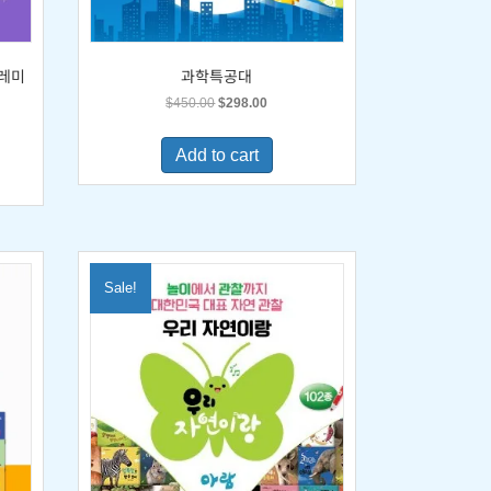
도레미
과학특공대
Original
Current
$
450.00
$
298.00
price
price
was:
is:
Add to cart
$450.00.
$298.00.
0.
Sale!