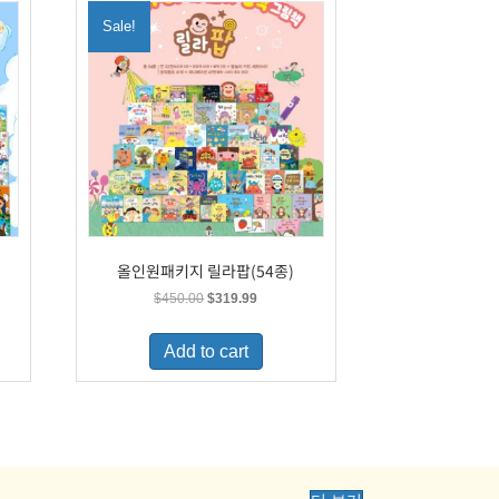
Sale!
올인원패키지 릴라팝(54종)
Original
Current
$
450.00
$
319.99
price
price
was:
is:
Add to cart
.
$450.00.
$319.99.