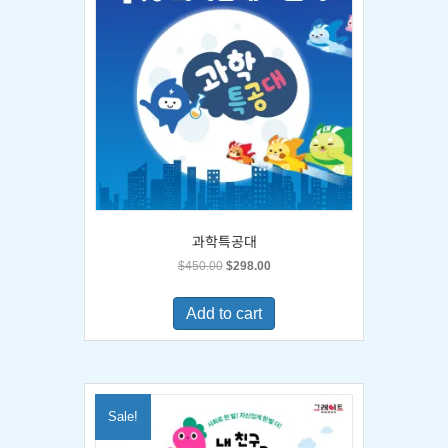
과학특공대
Original
Current
$
450.00
$
298.00
price
price
was:
is:
Add to cart
$450.00.
$298.00.
Sale!