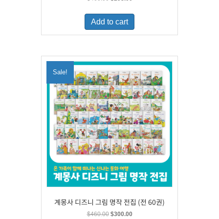
price
price
was:
is:
Add to cart
$460.00.
$298.00.
Sale!
계몽사 디즈니 그림 명작 전집 (전 60권)
Original
Current
$
460.00
$
300.00