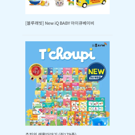
[블루래빗] New iQ BABY 아이큐베이비
추피의 생활이야기 (전179종)