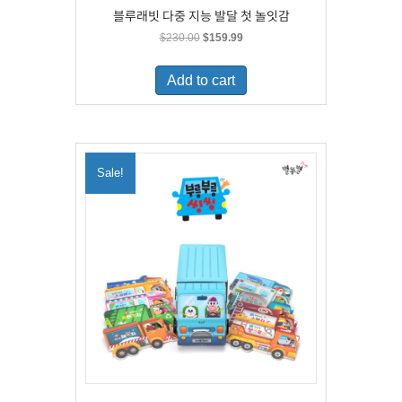
블루래빗 다중 지능 발달 첫 놀잇감
Original
Current
$
230.00
$
159.99
price
price
was:
is:
Add to cart
$230.00.
$159.99.
Sale!