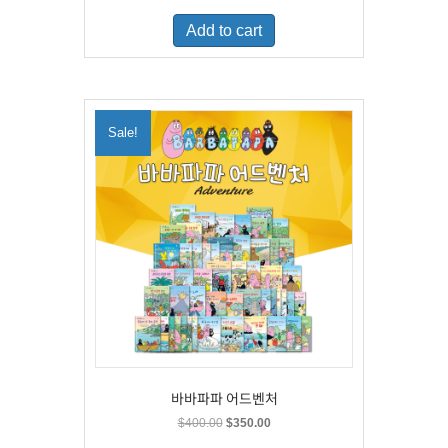
was:
is:
Add to cart
$500.00.
$329.00.
Sale!
바바파파 어드벤처
Original
Current
$
400.00
$
350.00
price
price