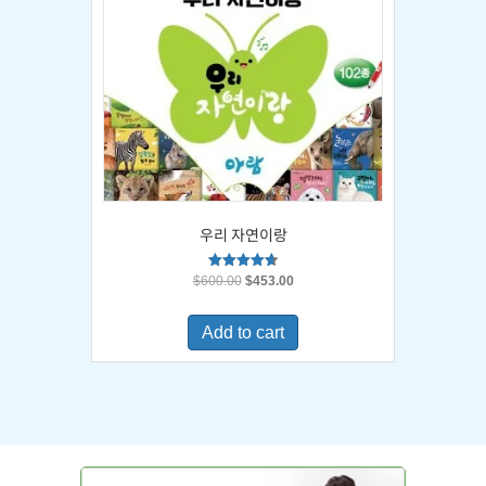
우리 자연이랑
Original
Current
Rated
$
600.00
$
453.00
4.67
price
price
out of 5
was:
is:
Add to cart
$600.00.
$453.00.