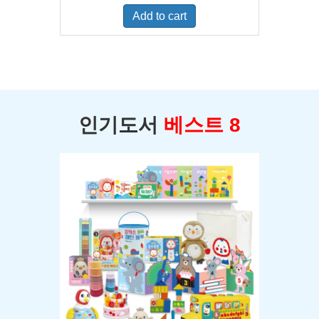
was:
is:
Add to cart
$400.00.
$350.00.
인기도서
베스트 8