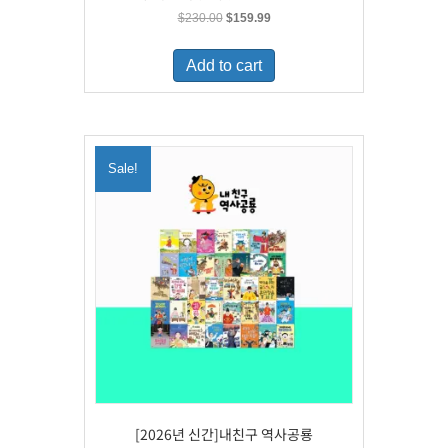
Original
Current
$
230.00
$
159.99
price
price
was:
is:
Add to cart
$230.00.
$159.99.
Sale!
[2026년 신간]내친구 역사공룡