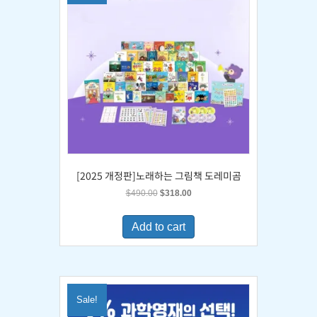
[2025 개정판]노래하는 그림책 도레미곰
Original
Current
$
490.00
$
318.00
price
price
was:
is:
Add to cart
$490.00.
$318.00.
Sale!