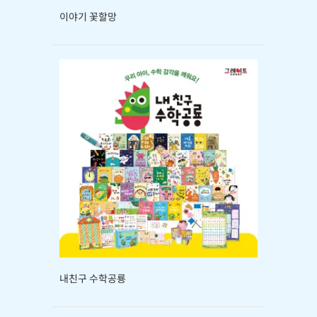
이야기 꽃할망
내친구 수학공룡