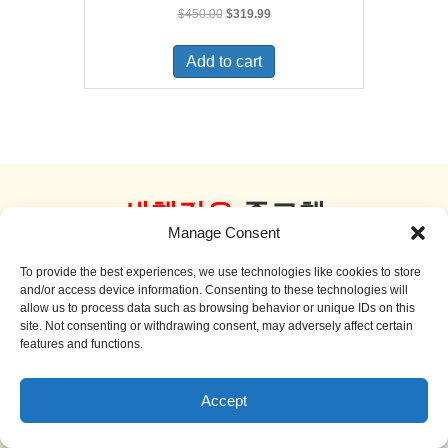
Original
Current
$
450.00
$
319.99
price
price
was:
is:
Add to cart
$450.00.
$319.99.
새책같은
중고책
Manage Consent
더 보기
To provide the best experiences, we use technologies like cookies to store
and/or access device information. Consenting to these technologies will
allow us to process data such as browsing behavior or unique IDs on this
site. Not consenting or withdrawing consent, may adversely affect certain
features and functions.
Sale!
Accept