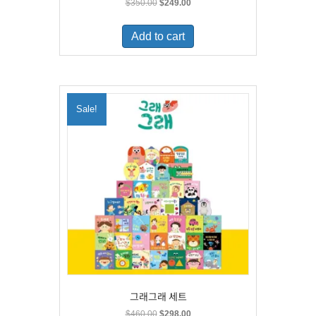
Original
Current
$
350.00
$
249.00
price
price
was:
is:
Add to cart
$350.00.
$249.00.
Sale!
그래그래 세트
Original
Current
$
460.00
$
298.00