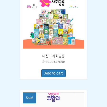
내친구 사회공룡
Original
Current
$
480.00
$
278.00
price
price
was:
is:
Add to cart
$480.00.
$278.00.
Sale!