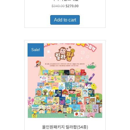
Original
Current
$
340.00
$
270.00
price
price
was:
is:
Add to cart
$340.00.
$270.00.
Sale!
올인원패키지 릴라팝(54종)