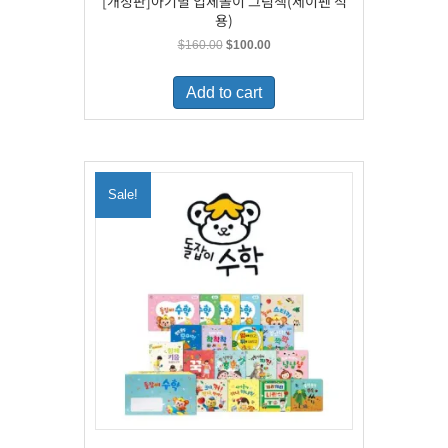
[개정판]아기별 입체놀이 그림책(세이펜 적
용)
Original
Current
$
160.00
$
100.00
price
price
was:
is:
Add to cart
$160.00.
$100.00.
Sale!