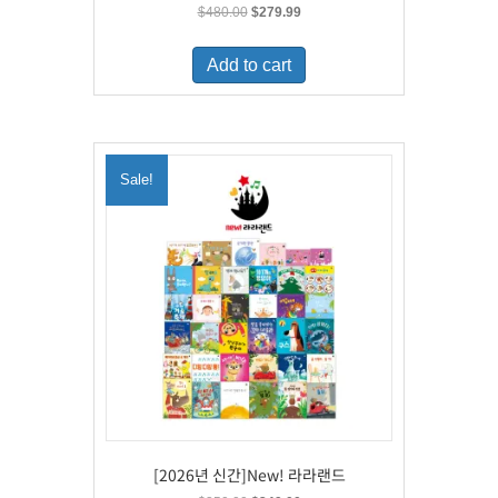
Original
Current
$
480.00
$
279.99
price
price
was:
is:
Add to cart
$480.00.
$279.99.
Sale!
[2026년 신간]New! 라라랜드