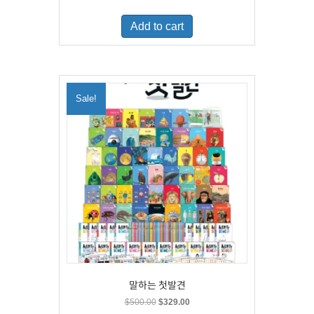
price
price
was:
is:
Add to cart
$460.00.
$300.00.
Sale!
말하는 첫발견
Original
Current
$
500.00
$
329.00
price
price