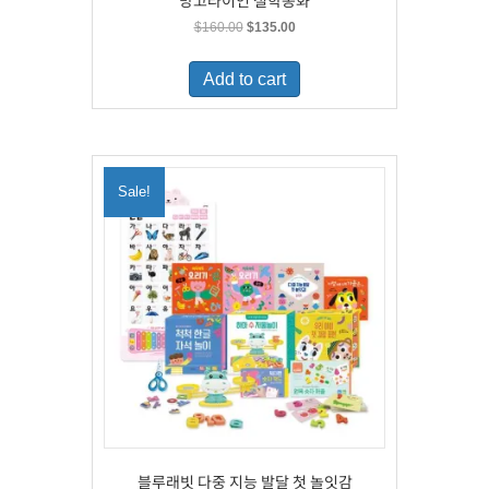
망고라이언 철학동화
Original
Current
$
160.00
$
135.00
price
price
was:
is:
Add to cart
$160.00.
$135.00.
Sale!
블루래빗 다중 지능 발달 첫 놀잇감