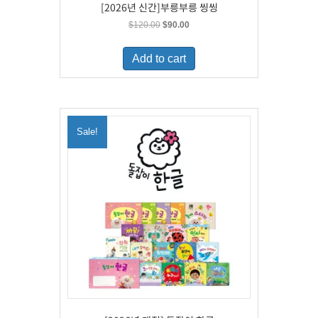
[2026년 신간]부릉부릉 씽씽
Original
Current
$
120.00
$
90.00
price
price
was:
is:
Add to cart
$120.00.
$90.00.
Sale!