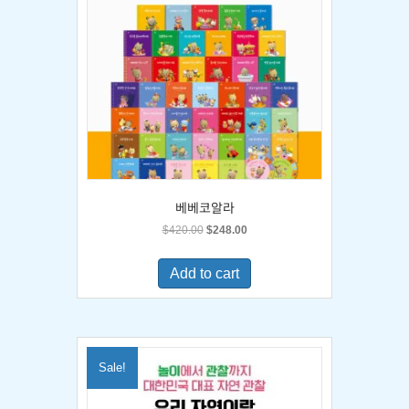
베베코알라
Original
Current
$
420.00
$
248.00
price
price
was:
is:
Add to cart
$420.00.
$248.00.
Sale!