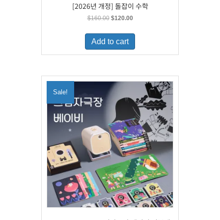
[2026년 개정] 돌잡이 수학
Original
Current
$
160.00
$
120.00
price
price
was:
is:
Add to cart
$160.00.
$120.00.
Sale!