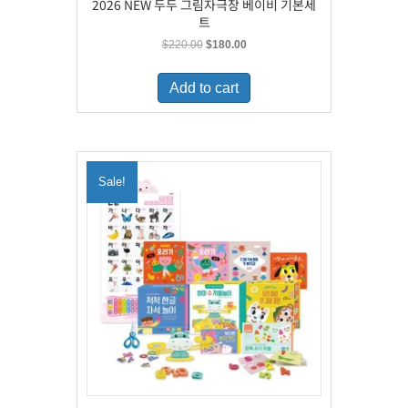
2026 NEW 두두 그림자극장 베이비 기본세
트
Original
Current
$
220.00
$
180.00
price
price
was:
is:
Add to cart
$220.00.
$180.00.
Sale!