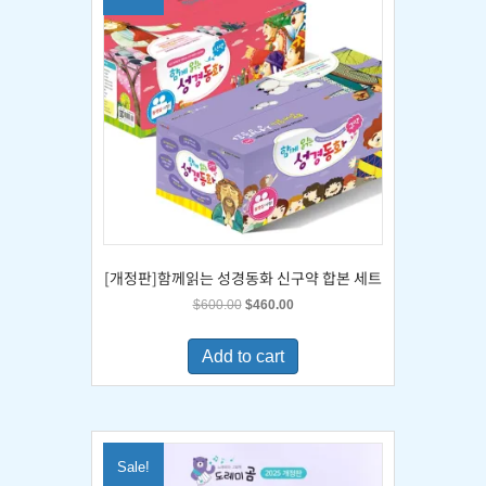
[개정판]함께읽는 성경동화 신구약 합본 세트
Original
Current
$
600.00
$
460.00
price
price
was:
is:
Add to cart
$600.00.
$460.00.
Sale!