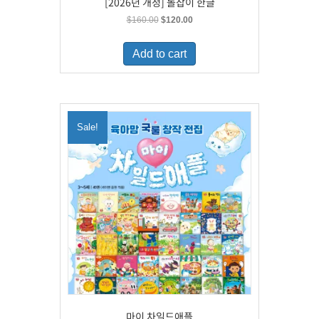
[2026년 개정] 돌잡이 한글
Original
Current
$
160.00
$
120.00
price
price
was:
is:
Add to cart
$160.00.
$120.00.
Sale!
마이 차일드애플