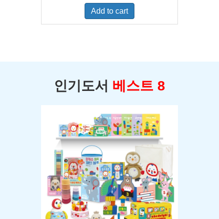
was:
is:
Add to cart
$400.00.
$350.00.
인기도서
베스트 8