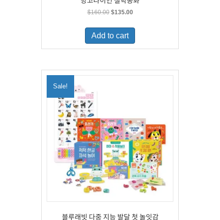
망고라이언 철학동화
Original
Current
$
160.00
$
135.00
price
price
was:
is:
Add to cart
$160.00.
$135.00.
Sale!
블루래빗 다중 지능 발달 첫 놀잇감