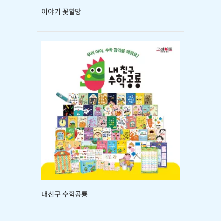
이야기 꽃할망
내친구 수학공룡