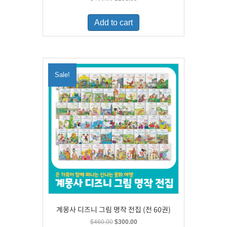
price
price
was:
is:
Add to cart
$460.00.
$298.00.
Sale!
계몽사 디즈니 그림 명작 전집 (전 60권)
Original
Current
$
460.00
$
300.00