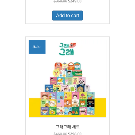
Original
Current
$
350.00
$
249.00
price
price
was:
is:
Add to cart
$350.00.
$249.00.
Sale!
그래그래 세트
Original
Current
$
460.00
$
298.00