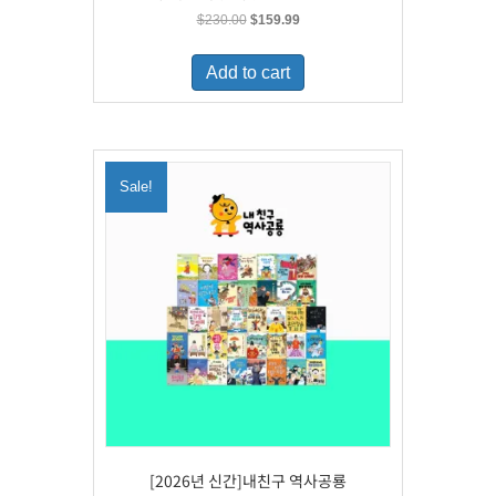
Original
Current
$
230.00
$
159.99
price
price
was:
is:
Add to cart
$230.00.
$159.99.
Sale!
[2026년 신간]내친구 역사공룡