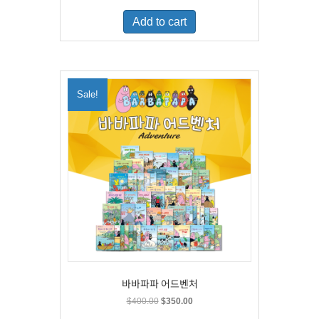
was:
is:
Add to cart
$500.00.
$329.00.
Sale!
바바파파 어드벤처
Original
Current
$
400.00
$
350.00
price
price