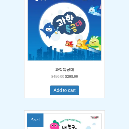
과학특공대
Original
Current
$
450.00
$
298.00
price
price
was:
is:
Add to cart
$450.00.
$298.00.
Sale!