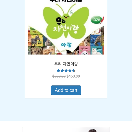
우리 자연이랑
Original
Current
Rated
$
600.00
$
453.00
4.67
price
price
out of 5
was:
is:
Add to cart
$600.00.
$453.00.