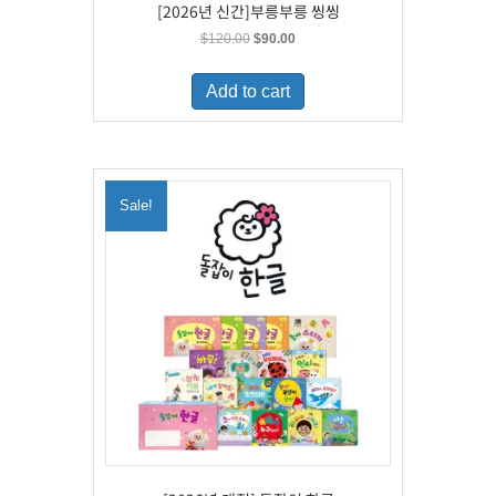
[2026년 신간]부릉부릉 씽씽
Original
Current
$
120.00
$
90.00
price
price
was:
is:
Add to cart
$120.00.
$90.00.
Sale!