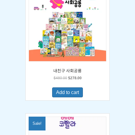
내친구 사회공룡
Original
Current
$
480.00
$
278.00
price
price
was:
is:
Add to cart
$480.00.
$278.00.
Sale!