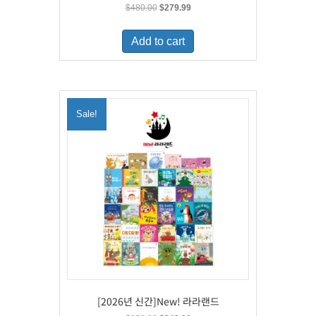
Original
Current
$
480.00
$
279.99
price
price
was:
is:
Add to cart
$480.00.
$279.99.
Sale!
[2026년 신간]New! 라라랜드