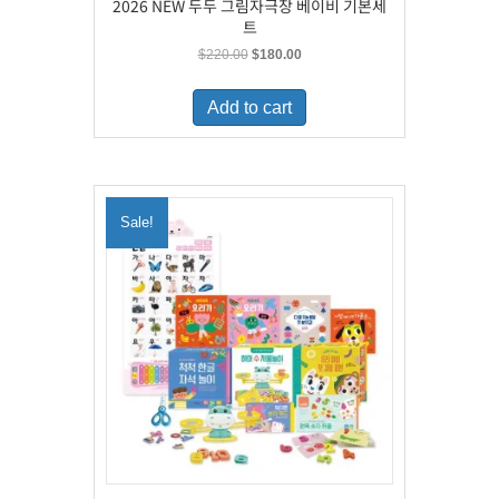
2026 NEW 두두 그림자극장 베이비 기본세
트
Original
Current
$
220.00
$
180.00
price
price
was:
is:
Add to cart
$220.00.
$180.00.
Sale!