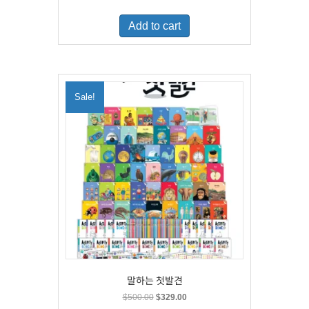
price
price
was:
is:
Add to cart
$460.00.
$300.00.
Sale!
말하는 첫발견
Original
Current
$
500.00
$
329.00
price
price