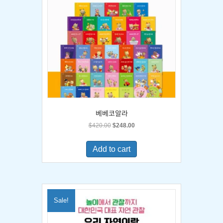
베베코알라
Original
Current
$
420.00
$
248.00
price
price
was:
is:
Add to cart
$420.00.
$248.00.
Sale!