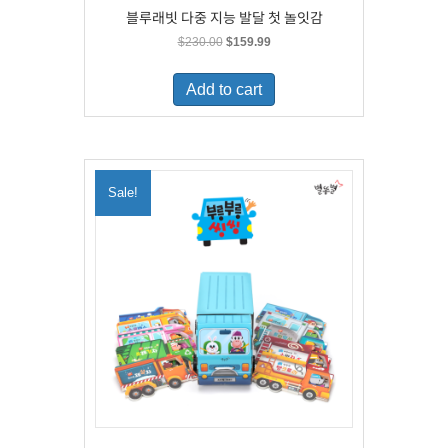
블루래빗 다중 지능 발달 첫 놀잇감
Original
Current
$
230.00
$
159.99
price
price
was:
is:
Add to cart
$230.00.
$159.99.
Sale!