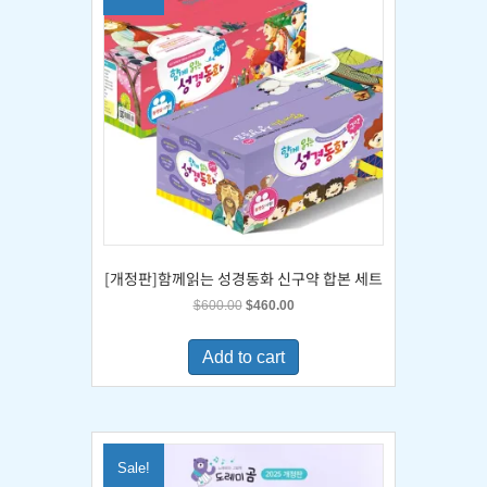
[개정판]함께읽는 성경동화 신구약 합본 세트
Original
Current
$
600.00
$
460.00
price
price
was:
is:
Add to cart
$600.00.
$460.00.
Sale!