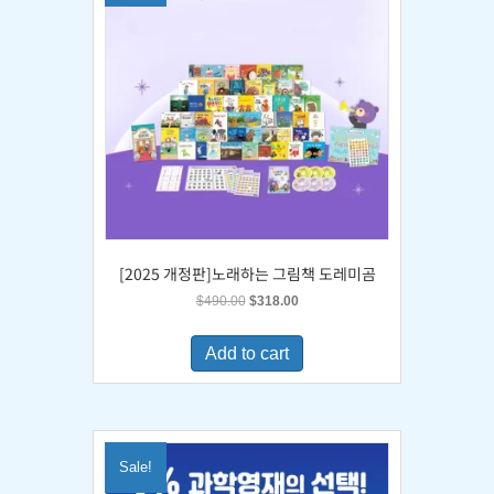
[2025 개정판]노래하는 그림책 도레미곰
Original
Current
$
490.00
$
318.00
price
price
was:
is:
Add to cart
$490.00.
$318.00.
Sale!