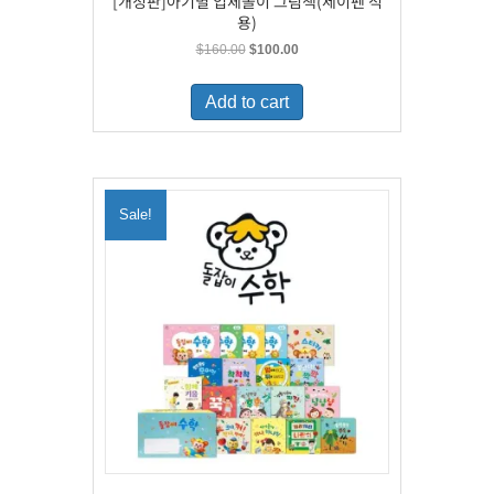
[개정판]아기별 입체놀이 그림책(세이펜 적
용)
Original
Current
$
160.00
$
100.00
price
price
was:
is:
Add to cart
$160.00.
$100.00.
Sale!