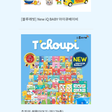
[블루래빗] New iQ BABY 아이큐베이비
추피의 생활이야기 (전179종)