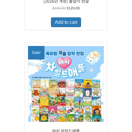
[2026년 개정] 돌잡이 한글
Original
Current
$
160.00
$
120.00
price
price
was:
is:
Add to cart
$160.00.
$120.00.
Sale!
마이 차일드애플