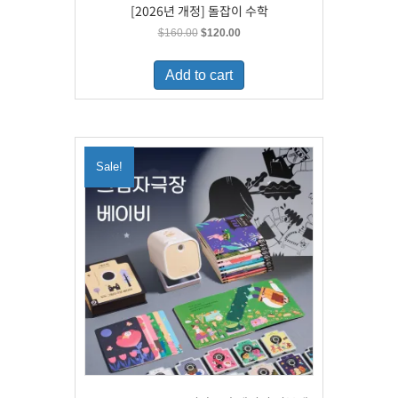
[2026년 개정] 돌잡이 수학
Original
Current
$
160.00
$
120.00
price
price
was:
is:
Add to cart
$160.00.
$120.00.
Sale!