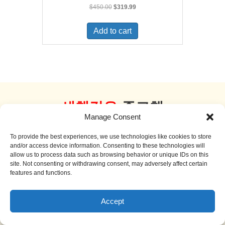
Original
Current
$
450.00
$
319.99
price
price
was:
is:
Add to cart
$450.00.
$319.99.
새책같은
중고책
Manage Consent
더 보기
To provide the best experiences, we use technologies like cookies to store
and/or access device information. Consenting to these technologies will
allow us to process data such as browsing behavior or unique IDs on this
site. Not consenting or withdrawing consent, may adversely affect certain
features and functions.
Sale!
Accept