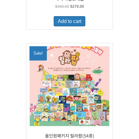
Original
Current
$
340.00
$
270.00
price
price
was:
is:
Add to cart
$340.00.
$270.00.
Sale!
올인원패키지 릴라팝(54종)