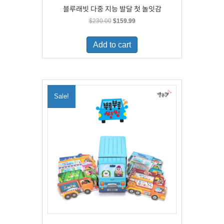
블루래빗 다중 지능 발달 첫 놀잇감
Original
Current
$
230.00
$
159.99
price
price
was:
is:
Add to cart
$230.00.
$159.99.
Sale!