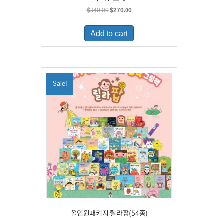
Original
Current
$
340.00
$
270.00
price
price
was:
is:
Add to cart
$340.00.
$270.00.
Sale!
올인원패키지 릴라팝(54종)