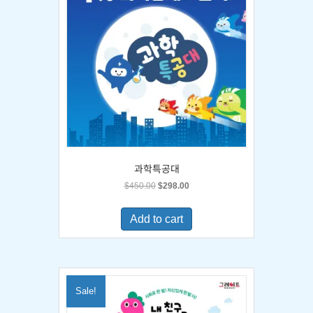
과학특공대
Original
Current
$
450.00
$
298.00
price
price
was:
is:
Add to cart
$450.00.
$298.00.
Sale!