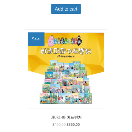
was:
is:
Add to cart
$500.00.
$329.00.
Sale!
바바파파 어드벤처
Original
Current
$
400.00
$
350.00
price
price