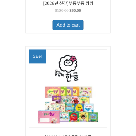
[2026년 신간]부릉부릉 씽씽
Original
Current
$
120.00
$
90.00
price
price
was:
is:
Add to cart
$120.00.
$90.00.
Sale!