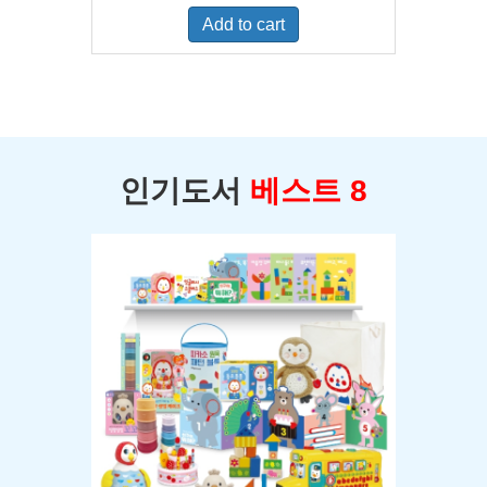
was:
is:
Add to cart
$400.00.
$350.00.
인기도서
베스트 8