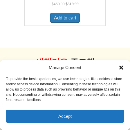
Original
Current
$
450.00
$
319.99
price
price
was:
is:
Add to cart
$450.00.
$319.99.
새책같은
중고책
Manage Consent
더 보기
To provide the best experiences, we use technologies like cookies to store
and/or access device information. Consenting to these technologies will
allow us to process data such as browsing behavior or unique IDs on this
site. Not consenting or withdrawing consent, may adversely affect certain
features and functions.
Sale!
Accept