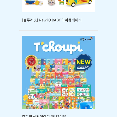
[블루래빗] New iQ BABY 아이큐베이비
추피의 생활이야기 (전179종)