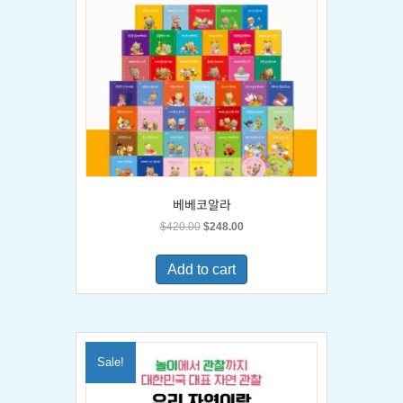
베베코알라
Original
Current
$
420.00
$
248.00
price
price
was:
is:
Add to cart
$420.00.
$248.00.
Sale!