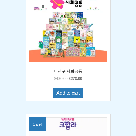
내친구 사회공룡
Original
Current
$
480.00
$
278.00
price
price
was:
is:
Add to cart
$480.00.
$278.00.
Sale!