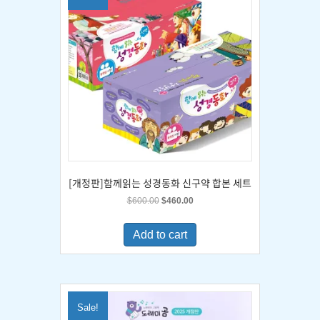
[개정판]함께읽는 성경동화 신구약 합본 세트
Original
Current
$
600.00
$
460.00
price
price
was:
is:
Add to cart
$600.00.
$460.00.
Sale!