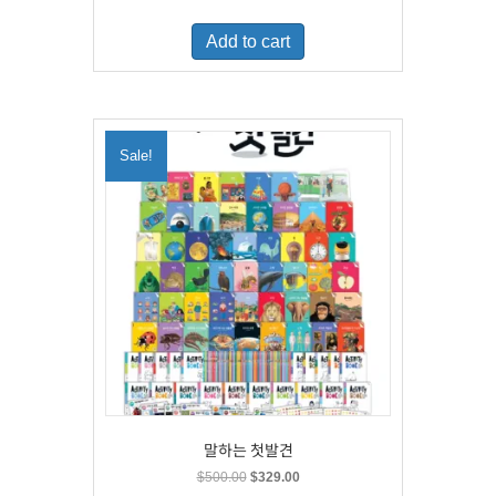
price
price
was:
is:
Add to cart
$460.00.
$300.00.
Sale!
말하는 첫발견
Original
Current
$
500.00
$
329.00
price
price