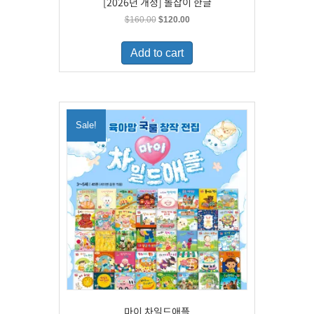
[2026년 개정] 돌잡이 한글
Original
Current
$
160.00
$
120.00
price
price
was:
is:
Add to cart
$160.00.
$120.00.
Sale!
마이 차일드애플