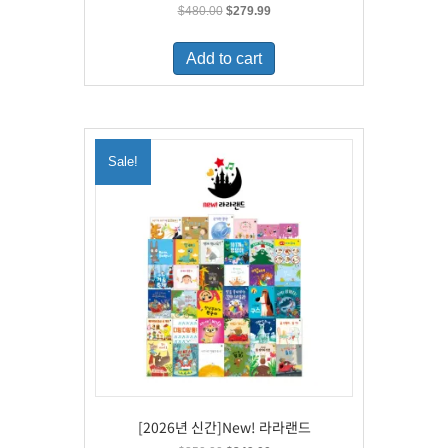
Original
Current
$
480.00
$
279.99
price
price
was:
is:
Add to cart
$480.00.
$279.99.
Sale!
[2026년 신간]New! 라라랜드