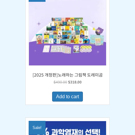
[2025 개정판]노래하는 그림책 도레미곰
Original
Current
$
490.00
$
318.00
price
price
was:
is:
Add to cart
$490.00.
$318.00.
Sale!