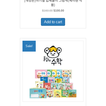
[개정판]아기별 입체놀이 그림책(세이펜 적
용)
Original
Current
$
160.00
$
100.00
price
price
was:
is:
Add to cart
$160.00.
$100.00.
Sale!