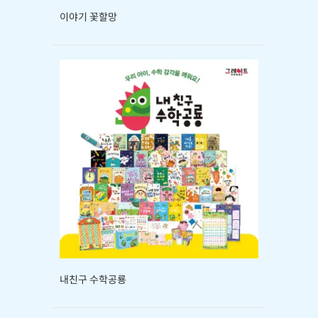
이야기 꽃할망
내친구 수학공룡