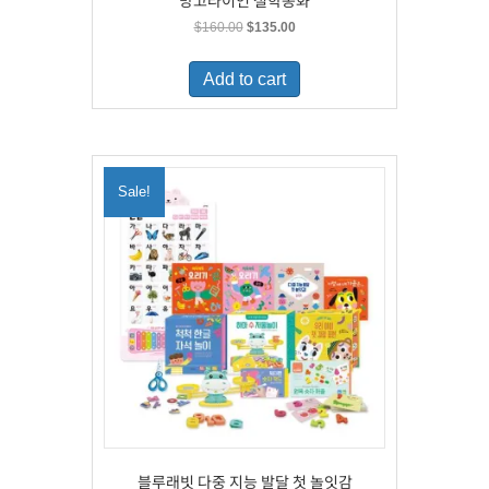
망고라이언 철학동화
Original
Current
$
160.00
$
135.00
price
price
was:
is:
Add to cart
$160.00.
$135.00.
Sale!
블루래빗 다중 지능 발달 첫 놀잇감