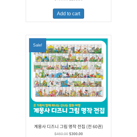
price
price
was:
is:
Add to cart
$460.00.
$298.00.
Sale!
계몽사 디즈니 그림 명작 전집 (전 60권)
Original
Current
$
460.00
$
300.00