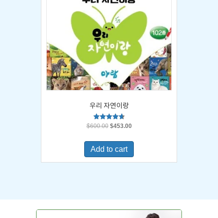
우리 자연이랑
Original
Current
Rated
$
600.00
$
453.00
4.67
price
price
out of 5
was:
is:
Add to cart
$600.00.
$453.00.