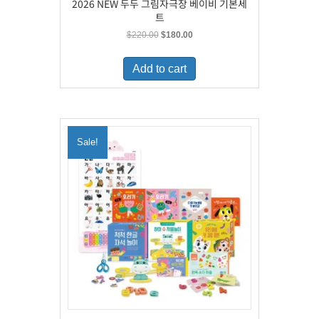
2026 NEW 두두 그림자극장 베이비 기본세
트
Original
Current
$
220.00
$
180.00
price
price
was:
is:
Add to cart
$220.00.
$180.00.
Sale!