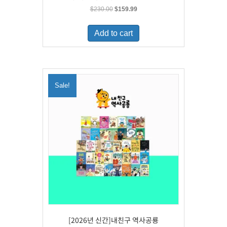
Original
Current
$
230.00
$
159.99
price
price
was:
is:
Add to cart
$230.00.
$159.99.
Sale!
[2026년 신간]내친구 역사공룡