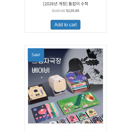
[2026년 개정] 돌잡이 수학
Original
Current
$
160.00
$
120.00
price
price
was:
is:
Add to cart
$160.00.
$120.00.
Sale!