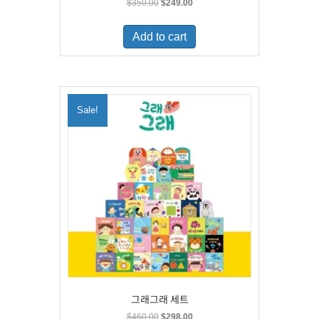
Original
Current
$
350.00
$
249.00
price
price
was:
is:
Add to cart
$350.00.
$249.00.
Sale!
그래그래 세트
Original
Current
$
460.00
$
298.00