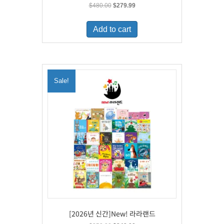
Original
Current
$
480.00
$
279.99
price
price
was:
is:
Add to cart
$480.00.
$279.99.
Sale!
[2026년 신간]New! 라라랜드