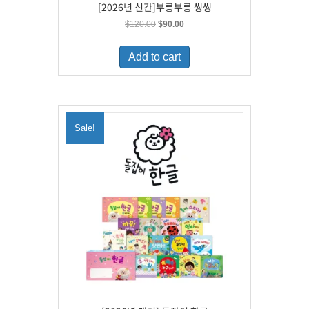
[2026년 신간]부릉부릉 씽씽
Original
Current
$
120.00
$
90.00
price
price
was:
is:
Add to cart
$120.00.
$90.00.
Sale!