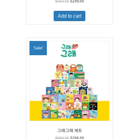
Original
Current
$
350.00
$
249.00
price
price
was:
is:
Add to cart
$350.00.
$249.00.
Sale!
그래그래 세트
Original
Current
$
460.00
$
298.00