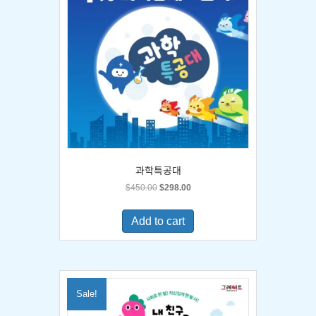
과학특공대
Original
Current
$
450.00
$
298.00
price
price
was:
is:
Add to cart
$450.00.
$298.00.
Sale!