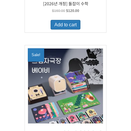
[2026년 개정] 돌잡이 수학
Original
Current
$
160.00
$
120.00
price
price
was:
is:
Add to cart
$160.00.
$120.00.
Sale!