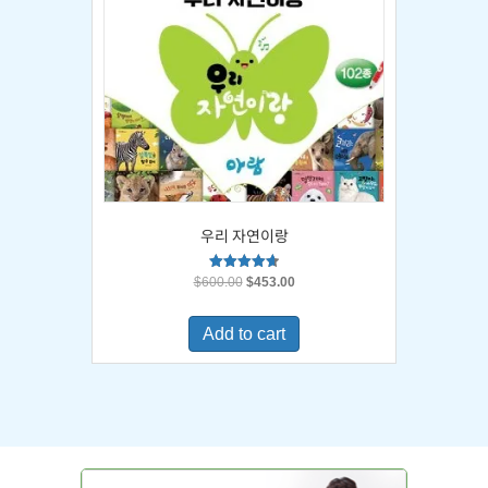
우리 자연이랑
Original
Current
Rated
$
600.00
$
453.00
4.67
price
price
out of 5
was:
is:
Add to cart
$600.00.
$453.00.