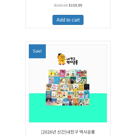
Original
Current
$
230.00
$
159.99
price
price
was:
is:
Add to cart
$230.00.
$159.99.
Sale!
[2026년 신간]내친구 역사공룡