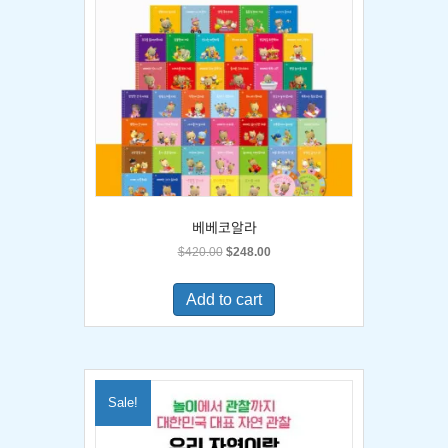
베베코알라
Original
Current
$
420.00
$
248.00
price
price
was:
is:
Add to cart
$420.00.
$248.00.
Sale!