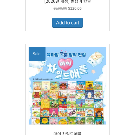
[2026년 개정] 돌잡이 한글
Original
Current
$
160.00
$
120.00
price
price
was:
is:
Add to cart
$160.00.
$120.00.
Sale!
마이 차일드애플