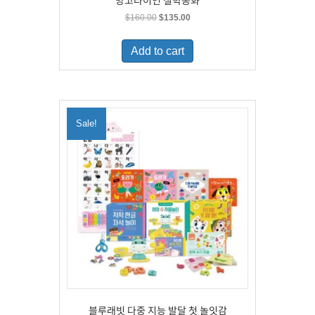
망고라이언 철학동화
Original
Current
$
160.00
$
135.00
price
price
was:
is:
Add to cart
$160.00.
$135.00.
Sale!
블루래빗 다중 지능 발달 첫 놀잇감