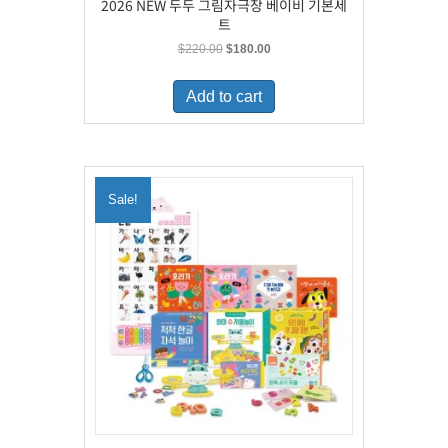
2026 NEW 두두 그림자극장 베이비 기본세
트
Original
Current
$
220.00
$
180.00
price
price
was:
is:
Add to cart
$220.00.
$180.00.
Sale!