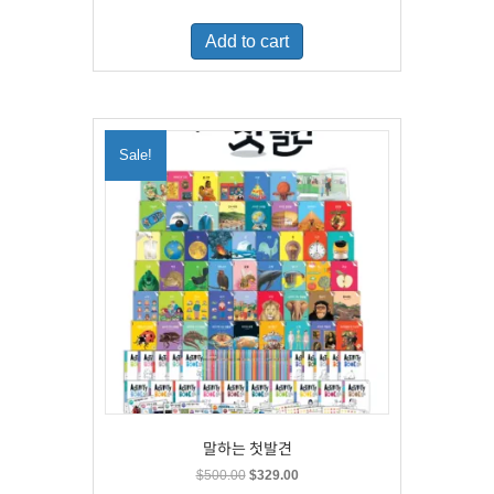
price
price
was:
is:
Add to cart
$460.00.
$300.00.
Sale!
말하는 첫발견
Original
Current
$
500.00
$
329.00
price
price