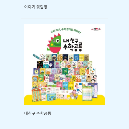
이야기 꽃할망
내친구 수학공룡