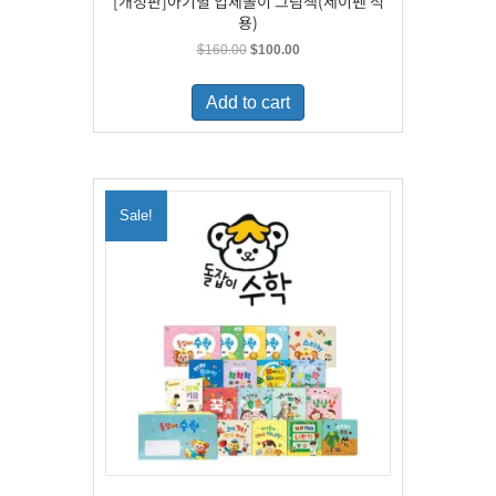
[개정판]아기별 입체놀이 그림책(세이펜 적
용)
Original
Current
$
160.00
$
100.00
price
price
was:
is:
Add to cart
$160.00.
$100.00.
Sale!