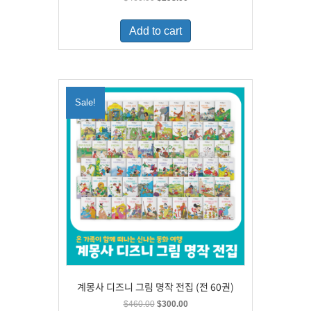
price
price
was:
is:
Add to cart
$460.00.
$298.00.
Sale!
계몽사 디즈니 그림 명작 전집 (전 60권)
Original
Current
$
460.00
$
300.00