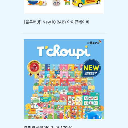
[블루래빗] New iQ BABY 아이큐베이비
추피의 생활이야기 (전179종)