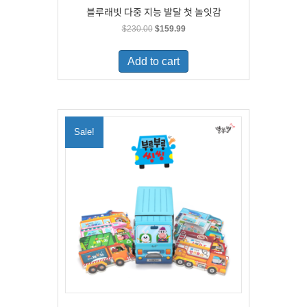
블루래빗 다중 지능 발달 첫 놀잇감
Original
Current
$
230.00
$
159.99
price
price
was:
is:
Add to cart
$230.00.
$159.99.
Sale!