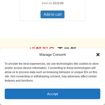
Original
Current
$
450.00
$
319.99
price
price
was:
is:
Add to cart
$450.00.
$319.99.
새책같은
중고책
Manage Consent
더 보기
To provide the best experiences, we use technologies like cookies to store
and/or access device information. Consenting to these technologies will
allow us to process data such as browsing behavior or unique IDs on this
site. Not consenting or withdrawing consent, may adversely affect certain
features and functions.
Sale!
Accept