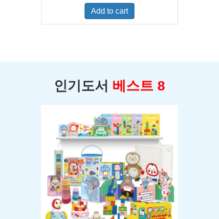
was:
is:
Add to cart
$400.00.
$350.00.
인기도서
베스트 8