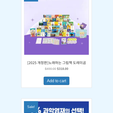
[2025 개정판]노래하는 그림책 도레미곰
Original
Current
$
490.00
$
318.00
price
price
was:
is:
Add to cart
$490.00.
$318.00.
Sale!