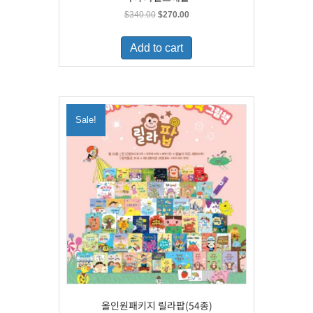
Original
Current
$
340.00
$
270.00
price
price
was:
is:
Add to cart
$340.00.
$270.00.
Sale!
올인원패키지 릴라팝(54종)