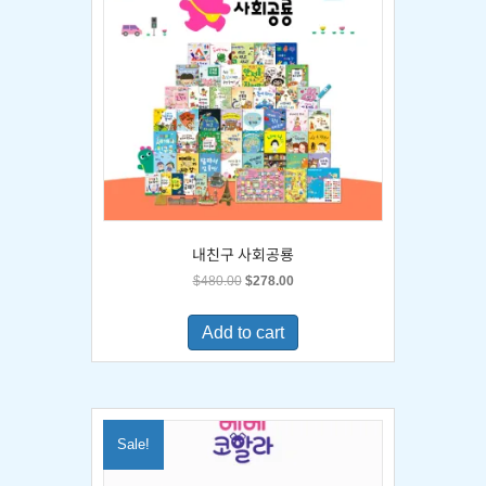
내친구 사회공룡
Original
Current
$
480.00
$
278.00
price
price
was:
is:
Add to cart
$480.00.
$278.00.
Sale!