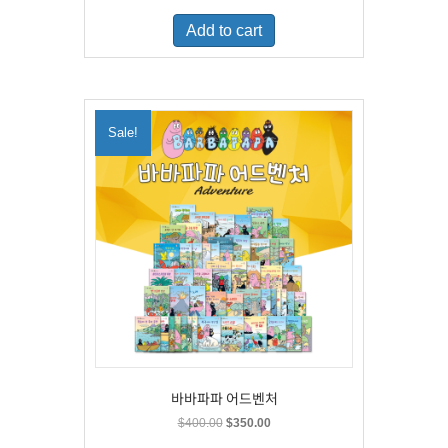
was:
is:
Add to cart
$500.00.
$329.00.
Sale!
바바파파 어드벤처
Original
Current
$
400.00
$
350.00
price
price