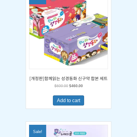
[개정판]함께읽는 성경동화 신구약 합본 세트
Original
Current
$
600.00
$
460.00
price
price
was:
is:
Add to cart
$600.00.
$460.00.
Sale!