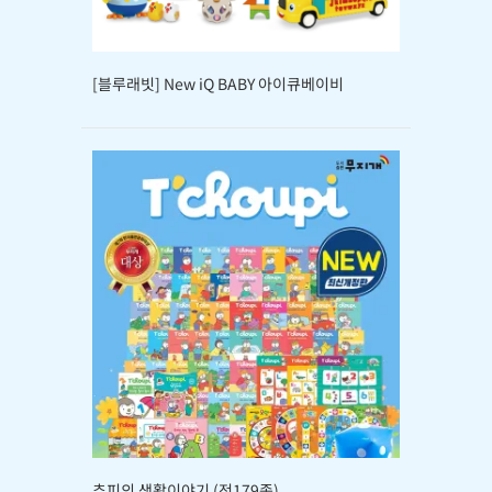
[블루래빗] New iQ BABY 아이큐베이비
추피의 생활이야기 (전179종)