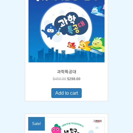
과학특공대
Original
Current
$
450.00
$
298.00
price
price
was:
is:
Add to cart
$450.00.
$298.00.
Sale!