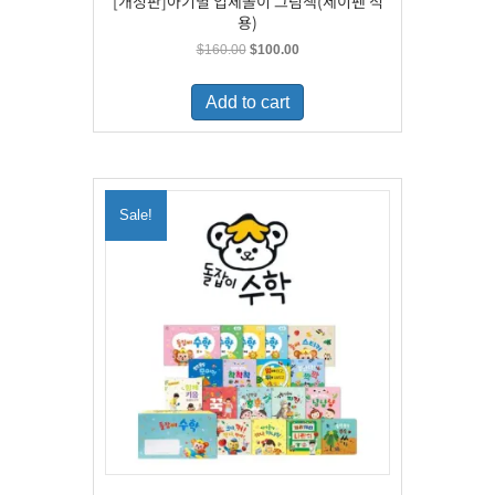
[개정판]아기별 입체놀이 그림책(세이펜 적
용)
Original
Current
$
160.00
$
100.00
price
price
was:
is:
Add to cart
$160.00.
$100.00.
Sale!