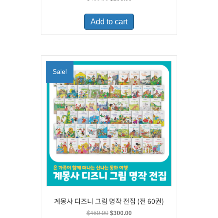
price
price
was:
is:
Add to cart
$460.00.
$298.00.
Sale!
계몽사 디즈니 그림 명작 전집 (전 60권)
Original
Current
$
460.00
$
300.00