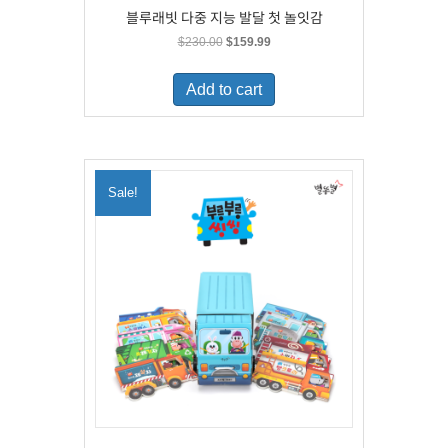
블루래빗 다중 지능 발달 첫 놀잇감
Original
Current
$
230.00
$
159.99
price
price
was:
is:
Add to cart
$230.00.
$159.99.
Sale!