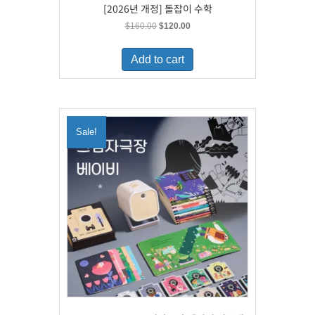
[2026년 개정] 돌잡이 수학
Original
Current
$
160.00
$
120.00
price
price
was:
is:
Add to cart
$160.00.
$120.00.
Sale!