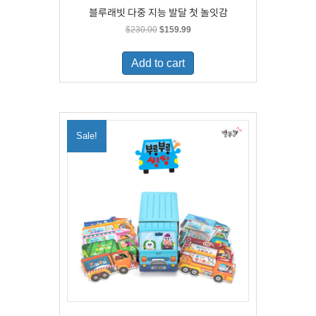
블루래빗 다중 지능 발달 첫 놀잇감
Original
Current
$
230.00
$
159.99
price
price
was:
is:
Add to cart
$230.00.
$159.99.
Sale!