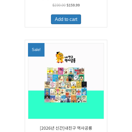
Original
Current
$
230.00
$
159.99
price
price
was:
is:
Add to cart
$230.00.
$159.99.
Sale!
[2026년 신간]내친구 역사공룡