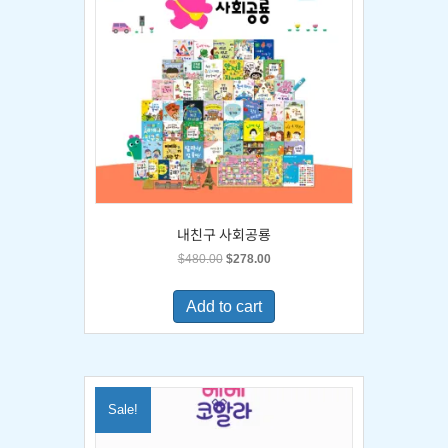
내친구 사회공룡
Original
Current
$
480.00
$
278.00
price
price
was:
is:
Add to cart
$480.00.
$278.00.
Sale!