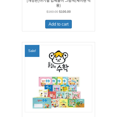
[개정판]아기별 입체놀이 그림책(세이펜 적
용)
Original
Current
$
160.00
$
100.00
price
price
was:
is:
Add to cart
$160.00.
$100.00.
Sale!