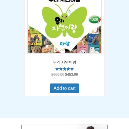
우리 자연이랑
Original
Current
Rated
$
600.00
$
453.00
4.67
price
price
out of 5
was:
is:
Add to cart
$600.00.
$453.00.