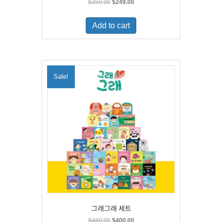
Original
Current
$
350.00
$
249.00
price
price
was:
is:
Add to cart
$350.00.
$249.00.
Sale!
그래그래 세트
Original
Current
$
460.00
$
400.00