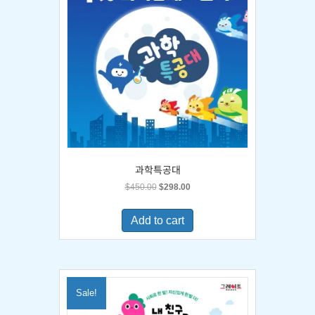
과학특공대
Original
Current
$
450.00
$
298.00
price
price
was:
is:
Add to cart
$450.00.
$298.00.
Sale!