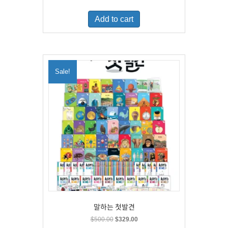
price
price
was:
is:
Add to cart
$460.00.
$300.00.
Sale!
말하는 첫발견
Original
Current
$
500.00
$
329.00
price
price