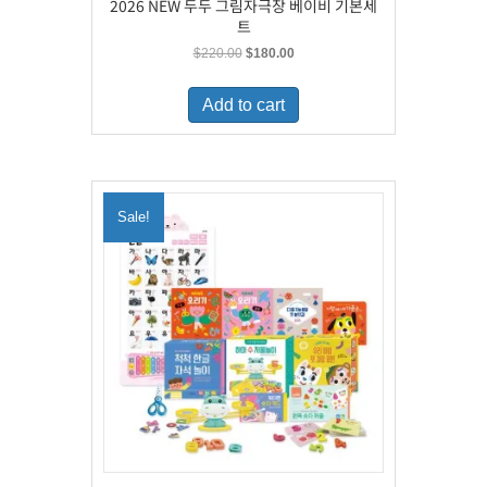
2026 NEW 두두 그림자극장 베이비 기본세
트
Original
Current
$
220.00
$
180.00
price
price
was:
is:
Add to cart
$220.00.
$180.00.
Sale!