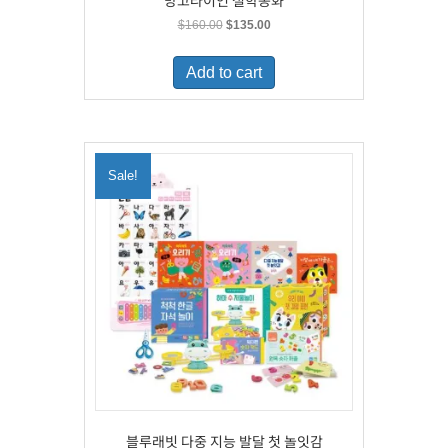
망고라이언 철학동화
Original
Current
$
160.00
$
135.00
price
price
was:
is:
Add to cart
$160.00.
$135.00.
Sale!
블루래빗 다중 지능 발달 첫 놀잇감