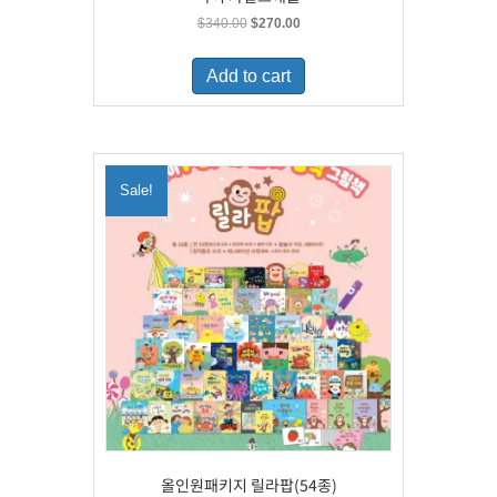
Original
Current
$
340.00
$
270.00
price
price
was:
is:
Add to cart
$340.00.
$270.00.
Sale!
올인원패키지 릴라팝(54종)