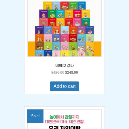
베베코알라
Original
Current
$
420.00
$
248.00
price
price
was:
is:
Add to cart
$420.00.
$248.00.
Sale!