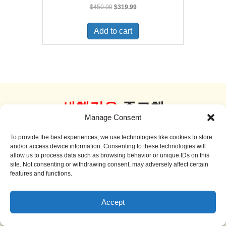
Original
Current
$
450.00
$
319.99
price
price
was:
is:
Add to cart
$450.00.
$319.99.
새책같은
중고책
Manage Consent
더 보기
To provide the best experiences, we use technologies like cookies to store
and/or access device information. Consenting to these technologies will
allow us to process data such as browsing behavior or unique IDs on this
site. Not consenting or withdrawing consent, may adversely affect certain
features and functions.
Sale!
Accept