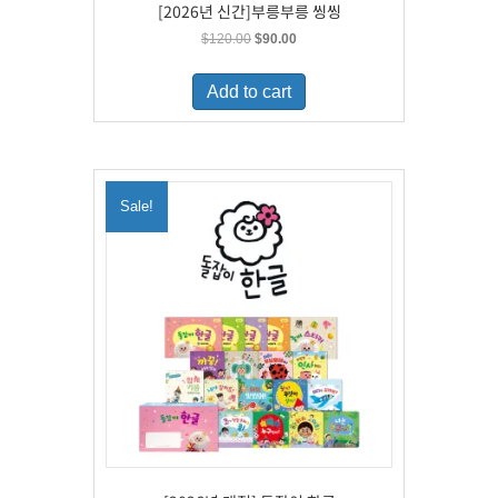
[2026년 신간]부릉부릉 씽씽
Original
Current
$
120.00
$
90.00
price
price
was:
is:
Add to cart
$120.00.
$90.00.
Sale!