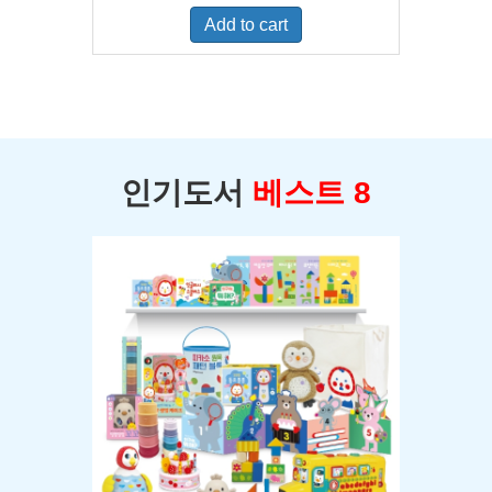
was:
is:
Add to cart
$400.00.
$350.00.
인기도서
베스트 8