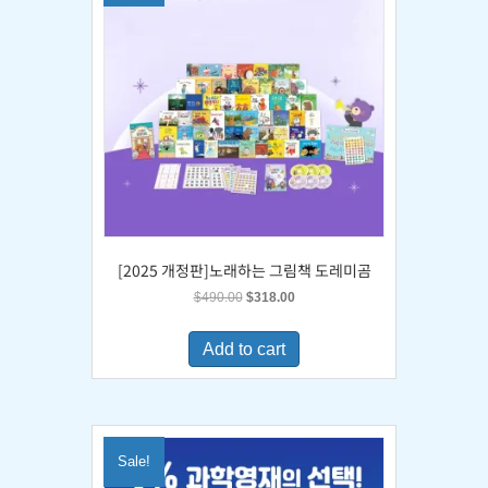
[2025 개정판]노래하는 그림책 도레미곰
Original
Current
$
490.00
$
318.00
price
price
was:
is:
Add to cart
$490.00.
$318.00.
Sale!