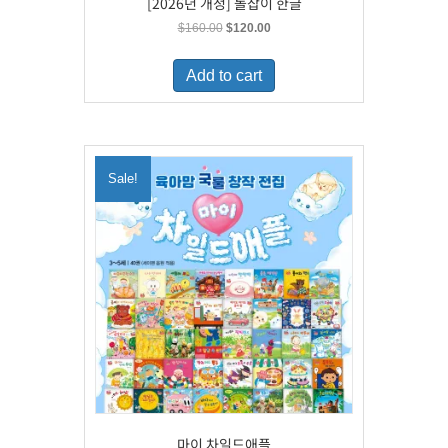
[2026년 개정] 돌잡이 한글
Original
Current
$
160.00
$
120.00
price
price
was:
is:
Add to cart
$160.00.
$120.00.
Sale!
마이 차일드애플