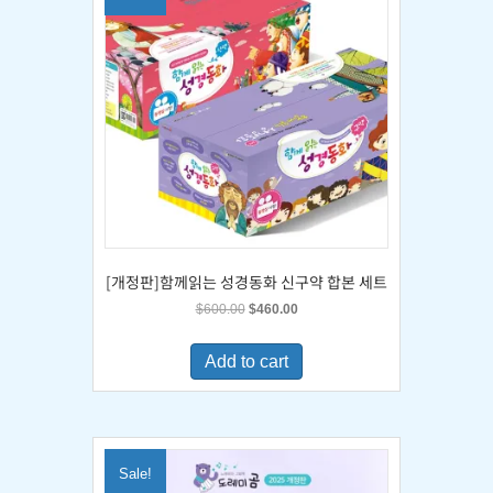
[개정판]함께읽는 성경동화 신구약 합본 세트
Original
Current
$
600.00
$
460.00
price
price
was:
is:
Add to cart
$600.00.
$460.00.
Sale!