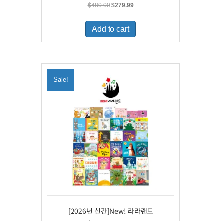
Original
Current
$
480.00
$
279.99
price
price
was:
is:
Add to cart
$480.00.
$279.99.
Sale!
[2026년 신간]New! 라라랜드