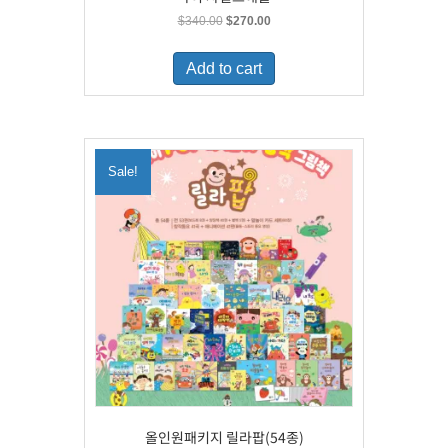
Original
Current
$
340.00
$
270.00
price
price
was:
is:
Add to cart
$340.00.
$270.00.
Sale!
올인원패키지 릴라팝(54종)