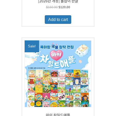
[2026년 개정] 돌잡이 한글
Original
Current
$
160.00
$
120.00
price
price
was:
is:
Add to cart
$160.00.
$120.00.
Sale!
마이 차일드애플