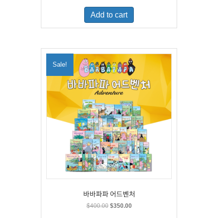
was:
is:
Add to cart
$500.00.
$329.00.
Sale!
바바파파 어드벤처
Original
Current
$
400.00
$
350.00
price
price