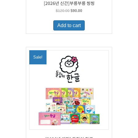
[2026년 신간]부릉부릉 씽씽
Original
Current
$
120.00
$
90.00
price
price
was:
is:
Add to cart
$120.00.
$90.00.
Sale!