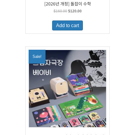
[2026년 개정] 돌잡이 수학
Original
Current
$
160.00
$
120.00
price
price
was:
is:
Add to cart
$160.00.
$120.00.
Sale!