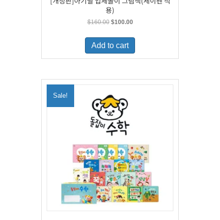
[개정판]아기별 입체놀이 그림책(세이펜 적
용)
Original
Current
$
160.00
$
100.00
price
price
was:
is:
Add to cart
$160.00.
$100.00.
Sale!