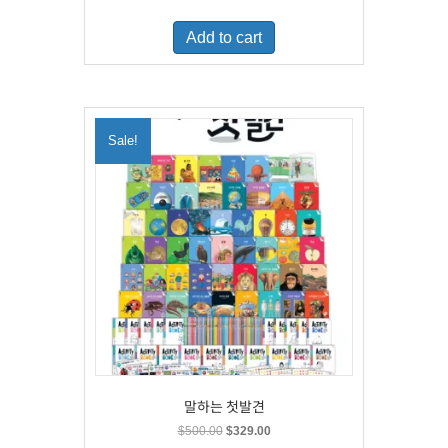
price
price
was:
is:
Add to cart
$460.00.
$300.00.
Sale!
말하는 첫발견
Original
Current
$
500.00
$
329.00
price
price