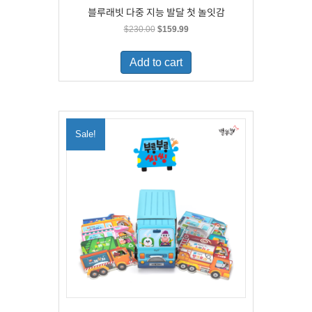
블루래빗 다중 지능 발달 첫 놀잇감
Original
Current
$
230.00
$
159.99
price
price
was:
is:
Add to cart
$230.00.
$159.99.
Sale!