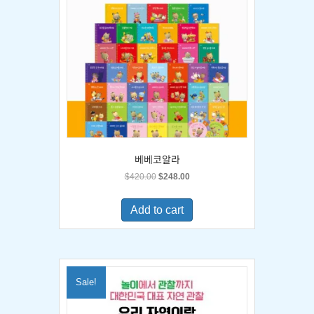
베베코알라
Original
Current
$
420.00
$
248.00
price
price
was:
is:
Add to cart
$420.00.
$248.00.
Sale!