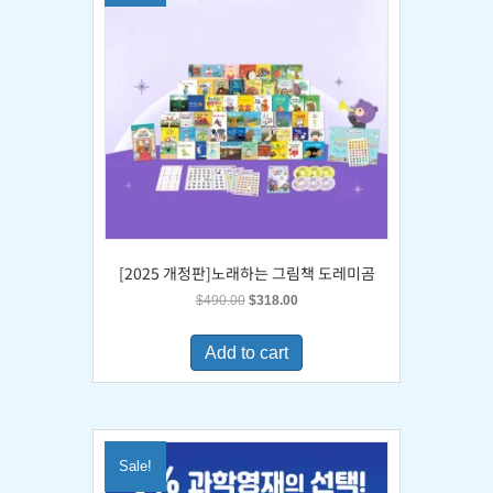
[2025 개정판]노래하는 그림책 도레미곰
Original
Current
$
490.00
$
318.00
price
price
was:
is:
Add to cart
$490.00.
$318.00.
Sale!