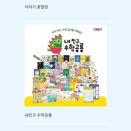
이야기 꽃할망
내친구 수학공룡