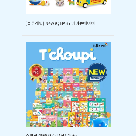
[블루래빗] New iQ BABY 아이큐베이비
추피의 생활이야기 (전179종)