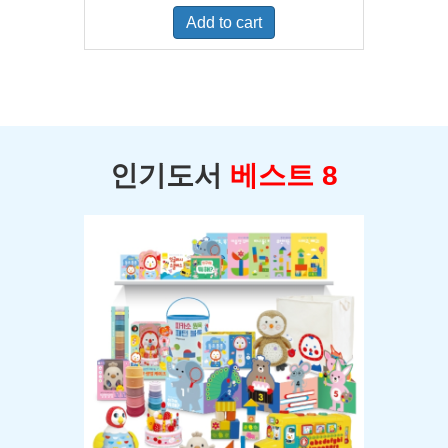
was:
is:
Add to cart
$400.00.
$350.00.
인기도서
베스트 8