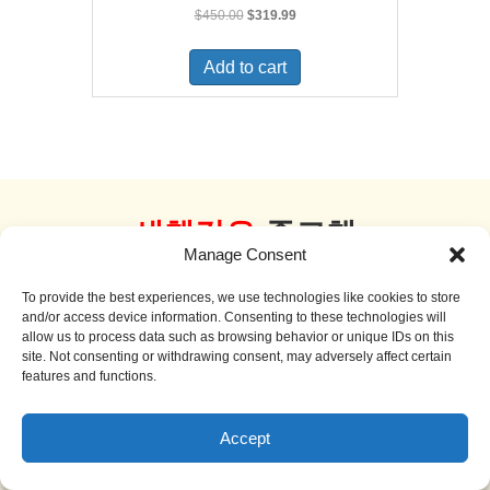
Original
Current
$
450.00
$
319.99
price
price
was:
is:
Add to cart
$450.00.
$319.99.
새책같은
중고책
Manage Consent
더 보기
To provide the best experiences, we use technologies like cookies to store
and/or access device information. Consenting to these technologies will
allow us to process data such as browsing behavior or unique IDs on this
site. Not consenting or withdrawing consent, may adversely affect certain
features and functions.
Sale!
Accept