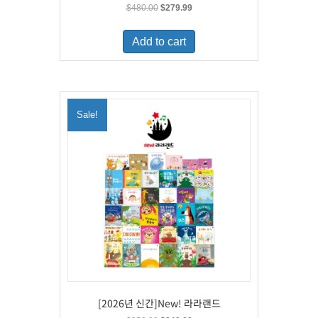
Original
Current
$
480.00
$
279.99
price
price
was:
is:
Add to cart
$480.00.
$279.99.
Sale!
[2026년 신간]New! 라라랜드