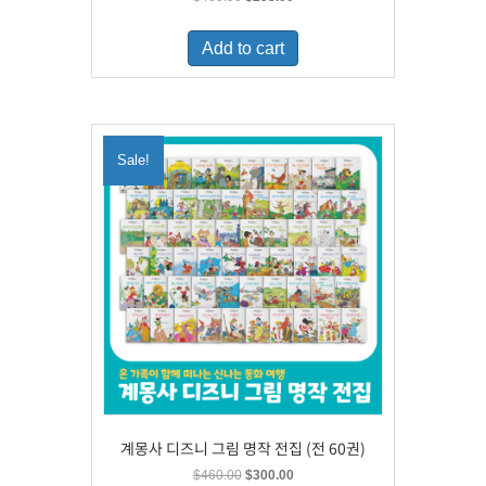
price
price
was:
is:
Add to cart
$460.00.
$298.00.
Sale!
계몽사 디즈니 그림 명작 전집 (전 60권)
Original
Current
$
460.00
$
300.00