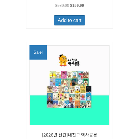
Original
Current
$
230.00
$
159.99
price
price
was:
is:
Add to cart
$230.00.
$159.99.
Sale!
[2026년 신간]내친구 역사공룡