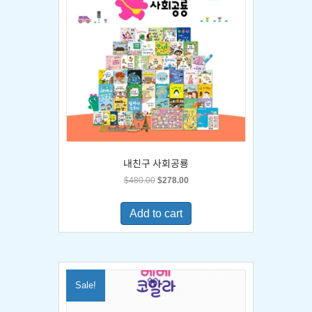
내친구 사회공룡
Original
Current
$
480.00
$
278.00
price
price
was:
is:
Add to cart
$480.00.
$278.00.
Sale!