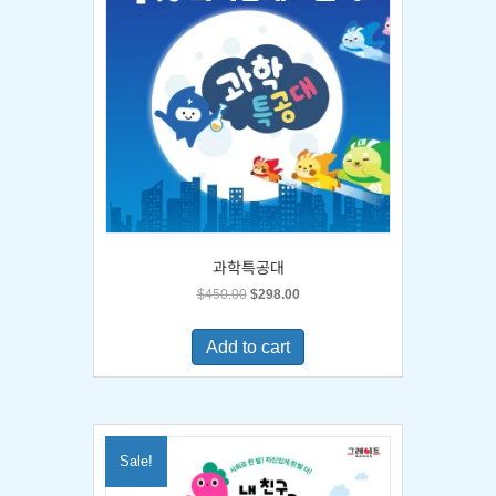
과학특공대
Original
Current
$
450.00
$
298.00
price
price
was:
is:
Add to cart
$450.00.
$298.00.
Sale!