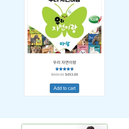
우리 자연이랑
Original
Current
Rated
$
600.00
$
453.00
4.67
price
price
out of 5
was:
is:
Add to cart
$600.00.
$453.00.