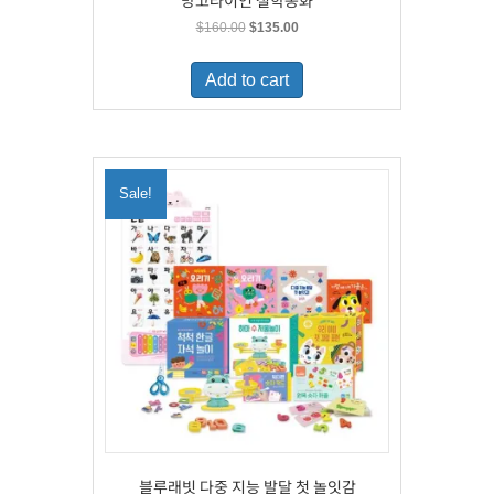
망고라이언 철학동화
Original
Current
$
160.00
$
135.00
price
price
was:
is:
Add to cart
$160.00.
$135.00.
Sale!
블루래빗 다중 지능 발달 첫 놀잇감