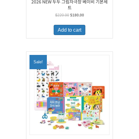
2026 NEW 두두 그림자극장 베이비 기본세
트
Original
Current
$
220.00
$
180.00
price
price
was:
is:
Add to cart
$220.00.
$180.00.
Sale!