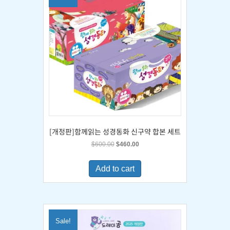
[개정판]함께읽는 성경동화 신구약 합본 세트
Original
Current
$
600.00
$
460.00
price
price
was:
is:
Add to cart
$600.00.
$460.00.
Sale!