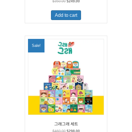
Original
Current
$
350.00
$
249.00
price
price
was:
is:
Add to cart
$350.00.
$249.00.
Sale!
그래그래 세트
Original
Current
$
460.00
$
298.00