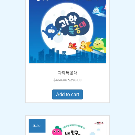
과학특공대
Original
Current
$
450.00
$
298.00
price
price
was:
is:
Add to cart
$450.00.
$298.00.
Sale!