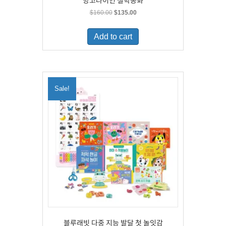
망고라이언 철학동화
Original
Current
$
160.00
$
135.00
price
price
was:
is:
Add to cart
$160.00.
$135.00.
Sale!
블루래빗 다중 지능 발달 첫 놀잇감