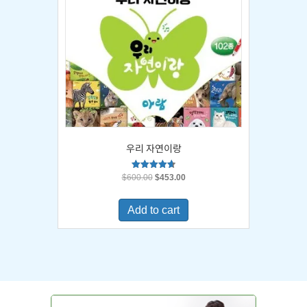
우리 자연이랑
Original
Current
Rated
$
600.00
$
453.00
4.67
price
price
out of 5
was:
is:
Add to cart
$600.00.
$453.00.