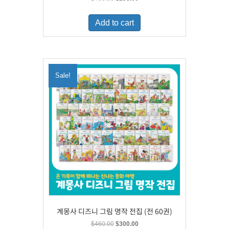
price
price
was:
is:
Add to cart
$460.00.
$298.00.
Sale!
계몽사 디즈니 그림 명작 전집 (전 60권)
Original
Current
$
460.00
$
300.00