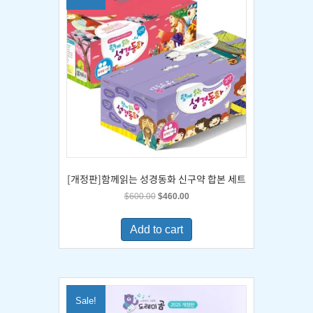
[개정판]함께읽는 성경동화 신구약 합본 세트
Original
Current
$
600.00
$
460.00
price
price
was:
is:
Add to cart
$600.00.
$460.00.
Sale!