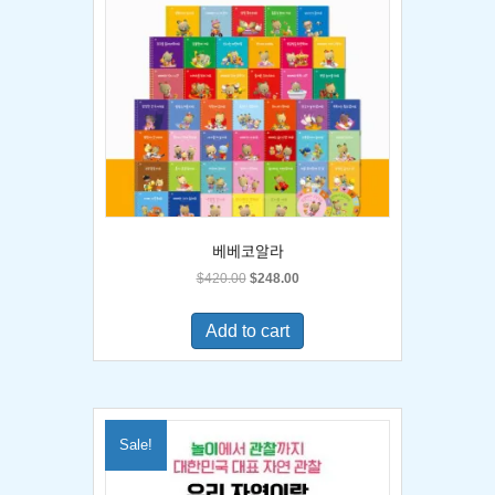
베베코알라
Original
Current
$
420.00
$
248.00
price
price
was:
is:
Add to cart
$420.00.
$248.00.
Sale!