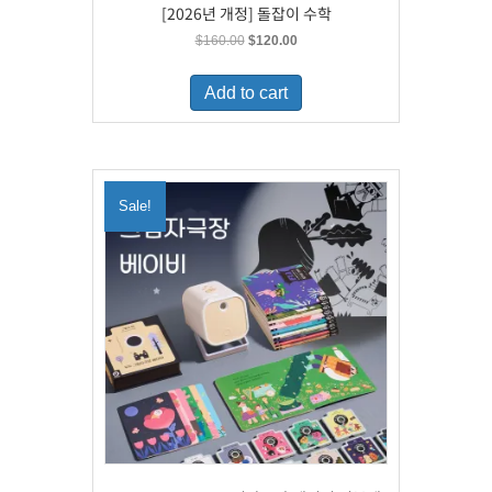
[2026년 개정] 돌잡이 수학
Original
Current
$
160.00
$
120.00
price
price
was:
is:
Add to cart
$160.00.
$120.00.
Sale!