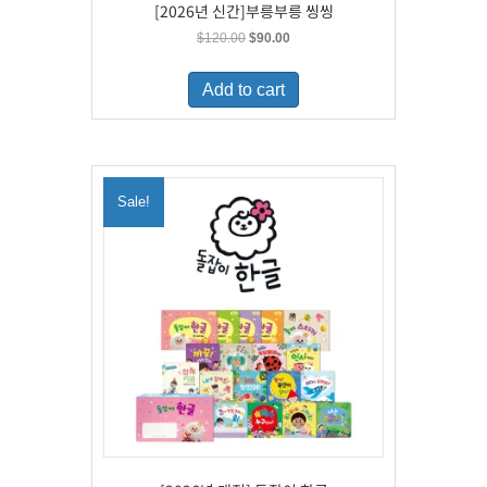
[2026년 신간]부릉부릉 씽씽
Original
Current
$
120.00
$
90.00
price
price
was:
is:
Add to cart
$120.00.
$90.00.
Sale!