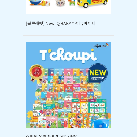
[블루래빗] New iQ BABY 아이큐베이비
추피의 생활이야기 (전179종)