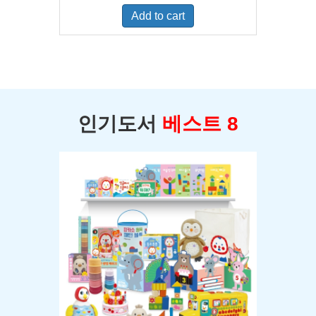
was:
is:
Add to cart
$400.00.
$350.00.
인기도서
베스트 8