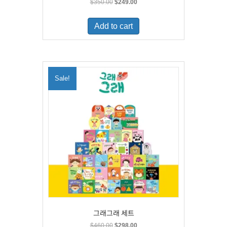
Original
Current
$
350.00
$
249.00
price
price
was:
is:
Add to cart
$350.00.
$249.00.
Sale!
그래그래 세트
Original
Current
$
460.00
$
298.00