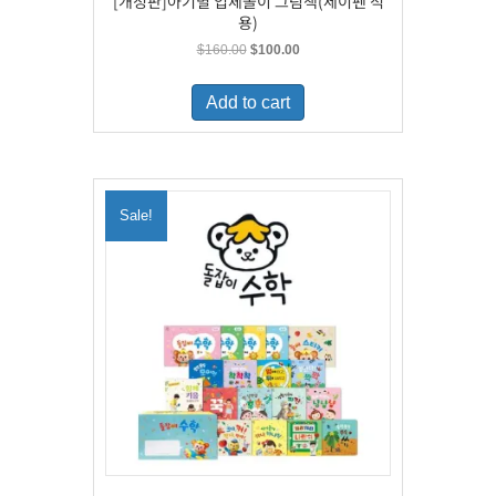
[개정판]아기별 입체놀이 그림책(세이펜 적
용)
Original
Current
$
160.00
$
100.00
price
price
was:
is:
Add to cart
$160.00.
$100.00.
Sale!