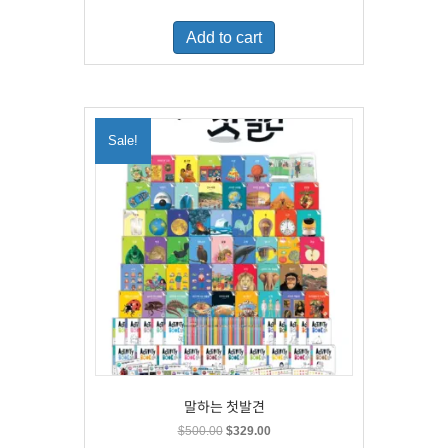
price
price
was:
is:
Add to cart
$460.00.
$300.00.
Sale!
말하는 첫발견
Original
Current
$
500.00
$
329.00
price
price