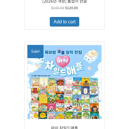
[2026년 개정] 돌잡이 한글
Original
Current
$
160.00
$
120.00
price
price
was:
is:
Add to cart
$160.00.
$120.00.
Sale!
마이 차일드애플