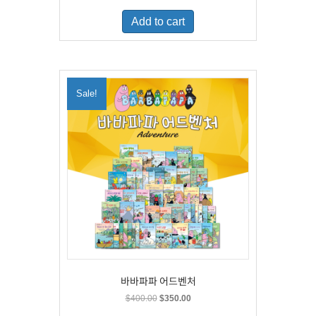
was:
is:
Add to cart
$500.00.
$329.00.
Sale!
바바파파 어드벤처
Original
Current
$
400.00
$
350.00
price
price