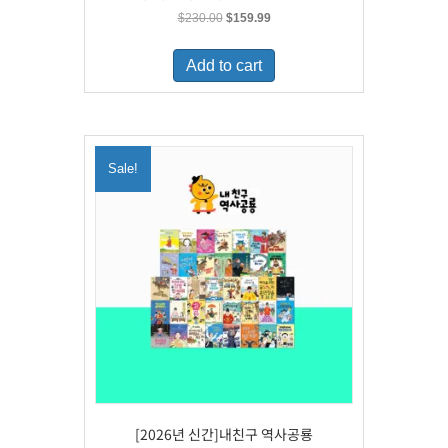
Original
Current
$
230.00
$
159.99
price
price
was:
is:
Add to cart
$230.00.
$159.99.
Sale!
[2026년 신간]내친구 역사공룡