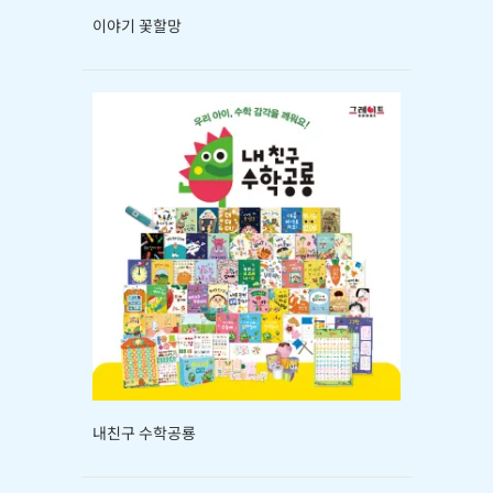
이야기 꽃할망
내친구 수학공룡