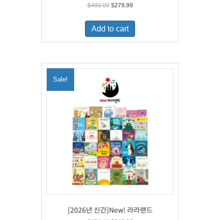
Original
Current
$
480.00
$
279.99
price
price
was:
is:
Add to cart
$480.00.
$279.99.
Sale!
[2026년 신간]New! 라라랜드