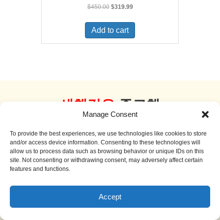
Original
Current
$
450.00
$
319.99
price
price
was:
is:
Add to cart
$450.00.
$319.99.
새책같은
중고책
Manage Consent
더 보기
To provide the best experiences, we use technologies like cookies to store
and/or access device information. Consenting to these technologies will
allow us to process data such as browsing behavior or unique IDs on this
site. Not consenting or withdrawing consent, may adversely affect certain
features and functions.
Sale!
Accept