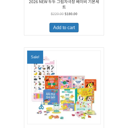
2026 NEW 두두 그림자극장 베이비 기본세
트
Original
Current
$
220.00
$
180.00
price
price
was:
is:
Add to cart
$220.00.
$180.00.
Sale!