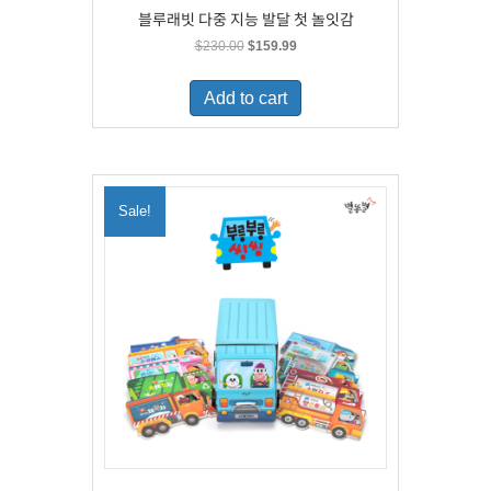
블루래빗 다중 지능 발달 첫 놀잇감
Original
Current
$
230.00
$
159.99
price
price
was:
is:
Add to cart
$230.00.
$159.99.
Sale!