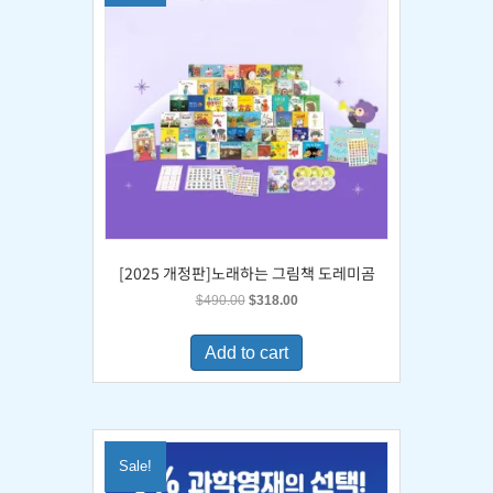
[2025 개정판]노래하는 그림책 도레미곰
Original
Current
$
490.00
$
318.00
price
price
was:
is:
Add to cart
$490.00.
$318.00.
Sale!