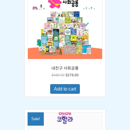
내친구 사회공룡
Original
Current
$
480.00
$
278.00
price
price
was:
is:
Add to cart
$480.00.
$278.00.
Sale!