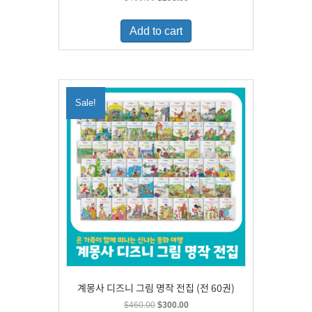
price
price
was:
is:
Add to cart
$460.00.
$298.00.
Sale!
계몽사 디즈니 그림 명작 전집 (전 60권)
Original
Current
$
460.00
$
300.00