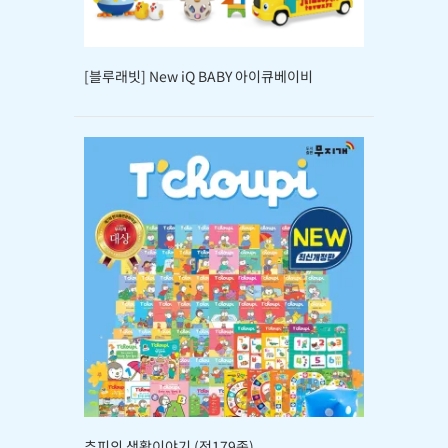
[블루래빗] New iQ BABY 아이큐베이비
추피의 생활이야기 (전179종)