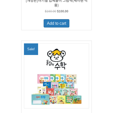
[개정판]아기별 입체놀이 그림책(세이펜 적
용)
Original
Current
$
160.00
$
100.00
price
price
was:
is:
Add to cart
$160.00.
$100.00.
Sale!