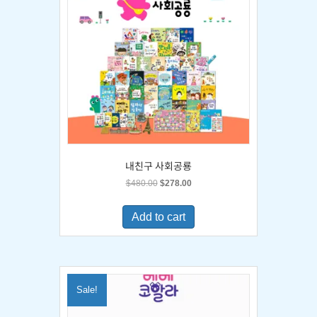
내친구 사회공룡
Original
Current
$
480.00
$
278.00
price
price
was:
is:
Add to cart
$480.00.
$278.00.
Sale!