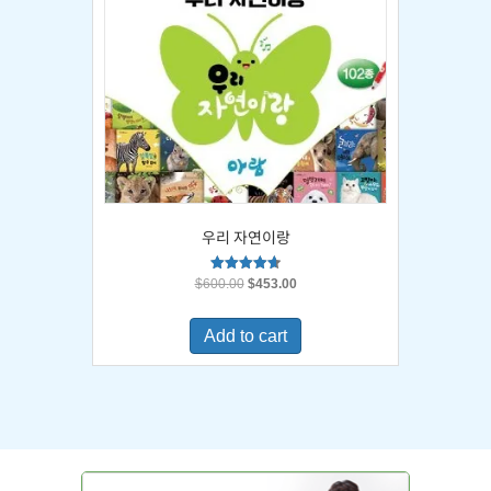
우리 자연이랑
Original
Current
Rated
$
600.00
$
453.00
4.67
price
price
out of 5
was:
is:
Add to cart
$600.00.
$453.00.