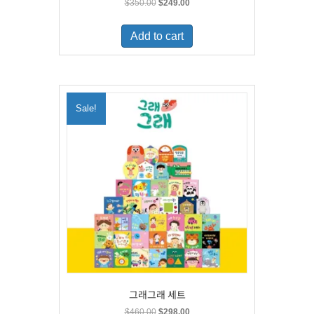
Original
Current
$
350.00
$
249.00
price
price
was:
is:
Add to cart
$350.00.
$249.00.
Sale!
그래그래 세트
Original
Current
$
460.00
$
298.00