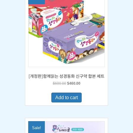
[개정판]함께읽는 성경동화 신구약 합본 세트
Original
Current
$
600.00
$
460.00
price
price
was:
is:
Add to cart
$600.00.
$460.00.
Sale!