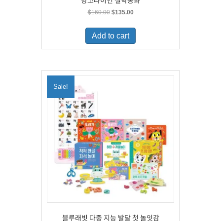
망고라이언 철학동화
Original
Current
$
160.00
$
135.00
price
price
was:
is:
Add to cart
$160.00.
$135.00.
Sale!
블루래빗 다중 지능 발달 첫 놀잇감