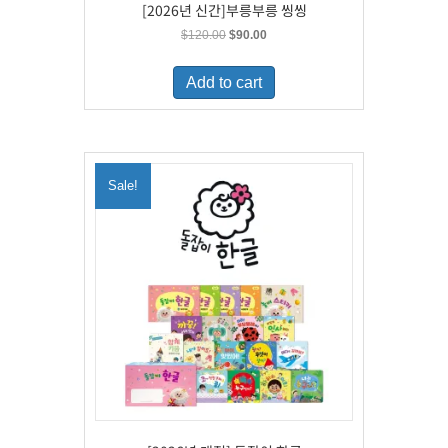
[2026년 신간]부릉부릉 씽씽
Original
Current
$
120.00
$
90.00
price
price
was:
is:
Add to cart
$120.00.
$90.00.
Sale!