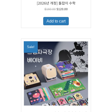
[2026년 개정] 돌잡이 수학
Original
Current
$
160.00
$
120.00
price
price
was:
is:
Add to cart
$160.00.
$120.00.
Sale!