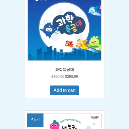
과학특공대
Original
Current
$
450.00
$
298.00
price
price
was:
is:
Add to cart
$450.00.
$298.00.
Sale!