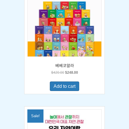
베베코알라
Original
Current
$
420.00
$
248.00
price
price
was:
is:
Add to cart
$420.00.
$248.00.
Sale!