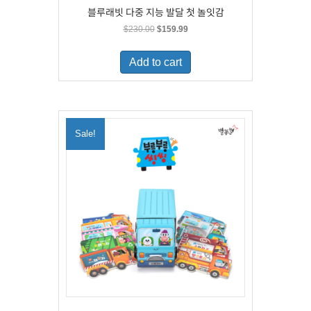
블루래빗 다중 지능 발달 첫 놀잇감
Original
Current
$
230.00
$
159.99
price
price
was:
is:
Add to cart
$230.00.
$159.99.
Sale!