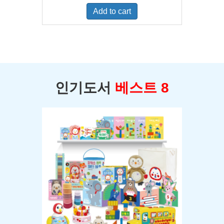
was:
is:
Add to cart
$400.00.
$350.00.
인기도서
베스트 8