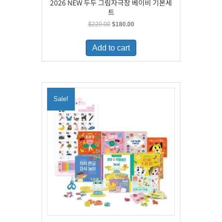
2026 NEW 두두 그림자극장 베이비 기본세
트
Original
Current
$
220.00
$
180.00
price
price
was:
is:
Add to cart
$220.00.
$180.00.
Sale!