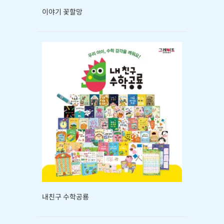
이야기 꽃할망
내친구 수학공룡