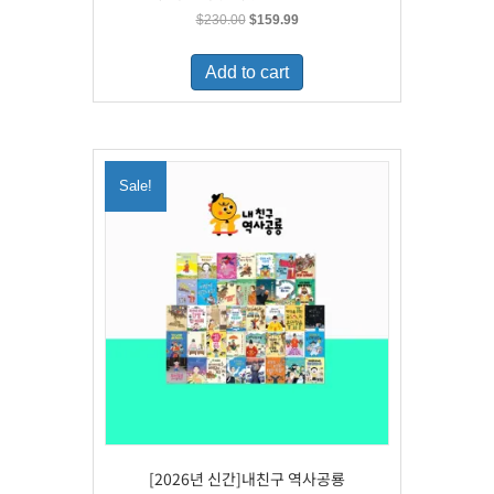
Original
Current
$
230.00
$
159.99
price
price
was:
is:
Add to cart
$230.00.
$159.99.
Sale!
[2026년 신간]내친구 역사공룡