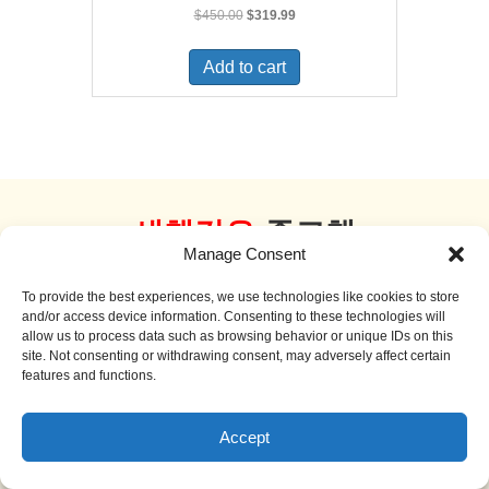
Original
Current
$
450.00
$
319.99
price
price
was:
is:
Add to cart
$450.00.
$319.99.
새책같은
중고책
Manage Consent
더 보기
To provide the best experiences, we use technologies like cookies to store
and/or access device information. Consenting to these technologies will
allow us to process data such as browsing behavior or unique IDs on this
site. Not consenting or withdrawing consent, may adversely affect certain
features and functions.
Sale!
Accept