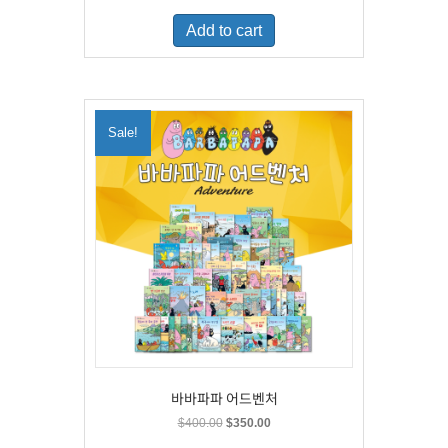
was:
is:
Add to cart
$500.00.
$329.00.
Sale!
바바파파 어드벤처
Original
Current
$
400.00
$
350.00
price
price