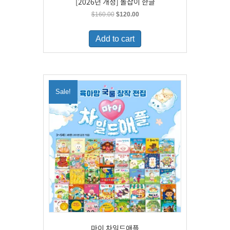
[2026년 개정] 돌잡이 한글
Original
Current
$
160.00
$
120.00
price
price
was:
is:
Add to cart
$160.00.
$120.00.
Sale!
마이 차일드애플