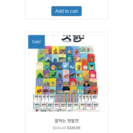
price
price
was:
is:
Add to cart
$460.00.
$300.00.
Sale!
말하는 첫발견
Original
Current
$
500.00
$
329.00
price
price