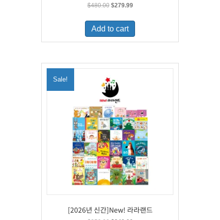
Original
Current
$
480.00
$
279.99
price
price
was:
is:
Add to cart
$480.00.
$279.99.
Sale!
[2026년 신간]New! 라라랜드