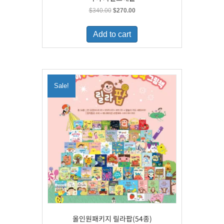
Original
Current
$
340.00
$
270.00
price
price
was:
is:
Add to cart
$340.00.
$270.00.
Sale!
올인원패키지 릴라팝(54종)