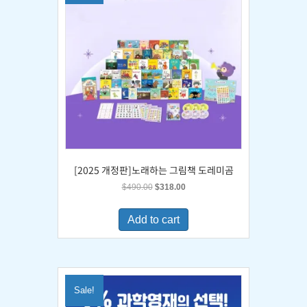
[2025 개정판]노래하는 그림책 도레미곰
Original
Current
$
490.00
$
318.00
price
price
was:
is:
Add to cart
$490.00.
$318.00.
Sale!