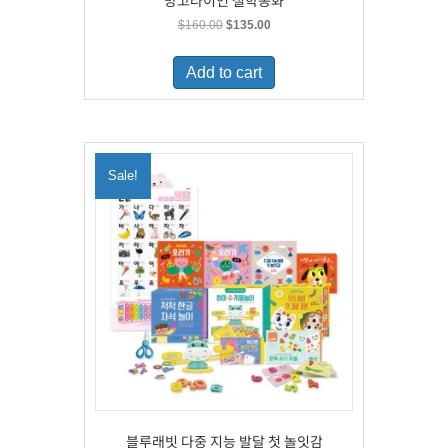
망고라이언 철학동화
Original
Current
$
160.00
$
135.00
price
price
was:
is:
Add to cart
$160.00.
$135.00.
Sale!
블루래빗 다중 지능 발달 첫 놀잇감