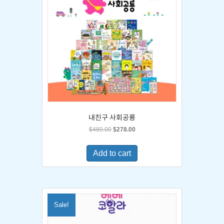
내친구 사회공룡
Original
Current
$
480.00
$
278.00
price
price
was:
is:
Add to cart
$480.00.
$278.00.
Sale!