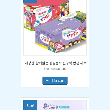
[개정판]함께읽는 성경동화 신구약 합본 세트
Original
Current
$
600.00
$
460.00
price
price
was:
is:
Add to cart
$600.00.
$460.00.
Sale!