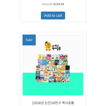
Original
Current
$
230.00
$
159.99
price
price
was:
is:
Add to cart
$230.00.
$159.99.
Sale!
[2026년 신간]내친구 역사공룡