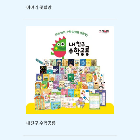
이야기 꽃할망
내친구 수학공룡