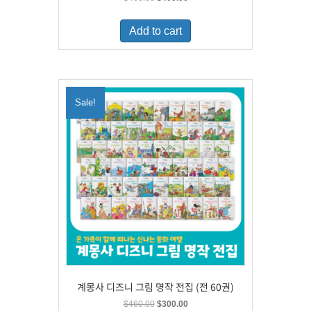
price
price
was:
is:
Add to cart
$460.00.
$400.00.
Sale!
계몽사 디즈니 그림 명작 전집 (전 60권)
Original
Current
$
460.00
$
300.00