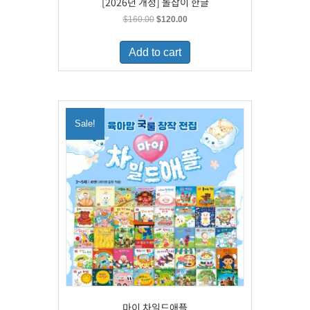
[2026년 개정] 돌잡이 한글
Original
Current
$
160.00
$
120.00
price
price
was:
is:
Add to cart
$160.00.
$120.00.
Sale!
마이 차일드애플