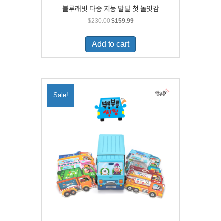
블루래빗 다중 지능 발달 첫 놀잇감
Original
Current
$
230.00
$
159.99
price
price
was:
is:
Add to cart
$230.00.
$159.99.
Sale!