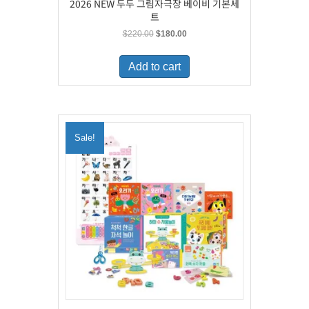
2026 NEW 두두 그림자극장 베이비 기본세
트
Original
Current
$
220.00
$
180.00
price
price
was:
is:
Add to cart
$220.00.
$180.00.
Sale!