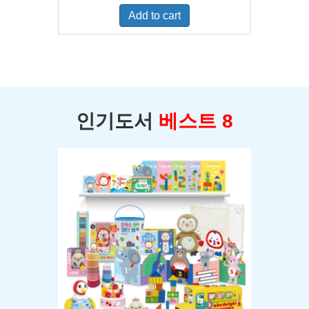
was:
is:
Add to cart
$400.00.
$350.00.
인기도서
베스트 8