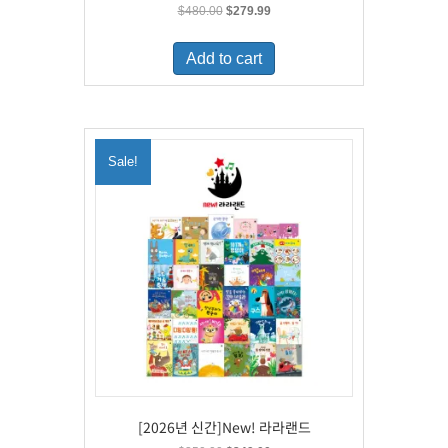
Original
Current
$
480.00
$
279.99
price
price
was:
is:
Add to cart
$480.00.
$279.99.
Sale!
[2026년 신간]New! 라라랜드