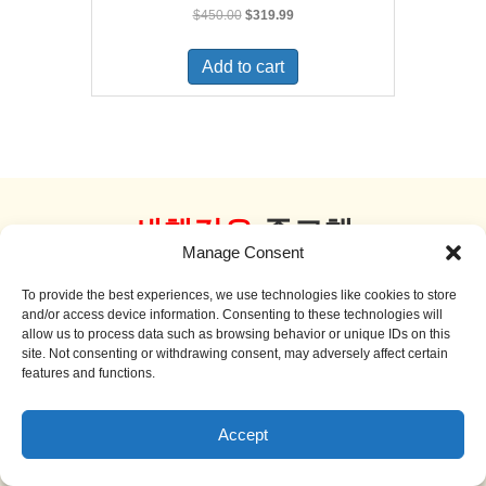
Original
Current
$
450.00
$
319.99
price
price
was:
is:
Add to cart
$450.00.
$319.99.
새책같은
중고책
Manage Consent
더 보기
To provide the best experiences, we use technologies like cookies to store
and/or access device information. Consenting to these technologies will
allow us to process data such as browsing behavior or unique IDs on this
site. Not consenting or withdrawing consent, may adversely affect certain
features and functions.
Sale!
Accept