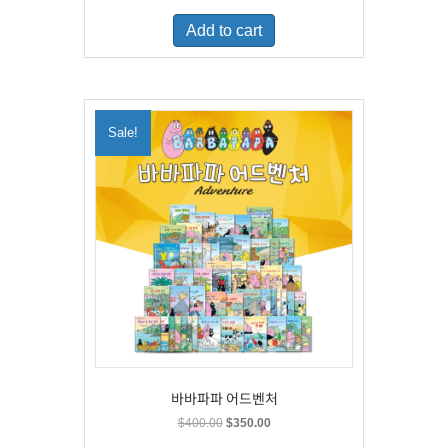
was:
is:
Add to cart
$500.00.
$329.00.
Sale!
바바파파 어드벤처
Original
Current
$
400.00
$
350.00
price
price