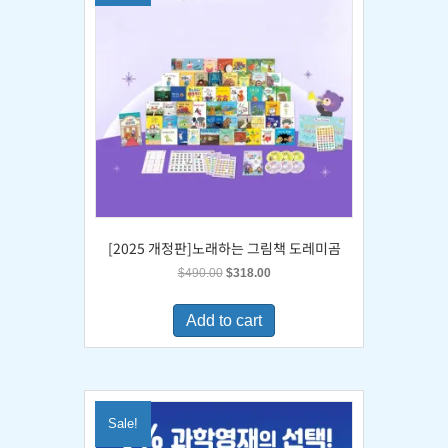
[2025 개정판]노래하는 그림책 도레미곰
Original
Current
$
490.00
$
318.00
price
price
was:
is:
Add to cart
$490.00.
$318.00.
Sale!