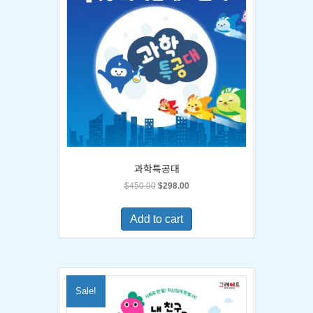
과학특공대
Original
Current
$
450.00
$
298.00
price
price
was:
is:
Add to cart
$450.00.
$298.00.
Sale!