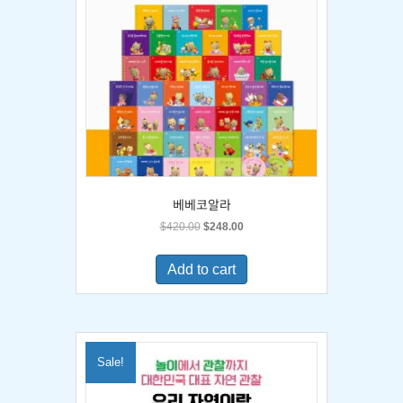
베베코알라
Original
Current
$
420.00
$
248.00
price
price
was:
is:
Add to cart
$420.00.
$248.00.
Sale!