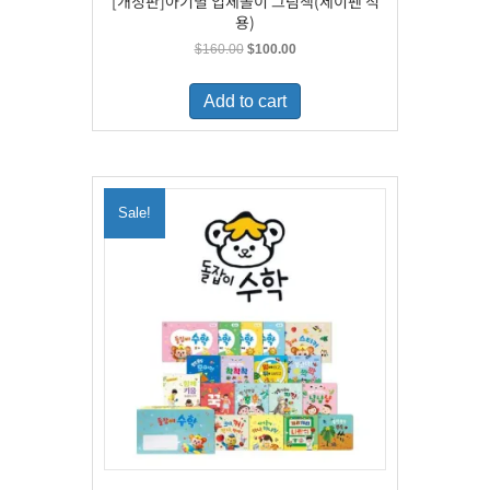
[개정판]아기별 입체놀이 그림책(세이펜 적
용)
Original
Current
$
160.00
$
100.00
price
price
was:
is:
Add to cart
$160.00.
$100.00.
Sale!