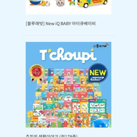
[블루래빗] New iQ BABY 아이큐베이비
추피의 생활이야기 (전179종)