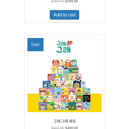
Original
Current
$
350.00
$
249.00
price
price
was:
is:
Add to cart
$350.00.
$249.00.
Sale!
그래그래 세트
Original
Current
$
460.00
$
400.00