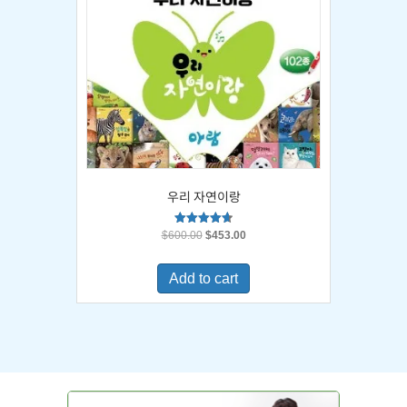
우리 자연이랑
Original
Current
Rated
$
600.00
$
453.00
4.67
price
price
out of 5
was:
is:
Add to cart
$600.00.
$453.00.