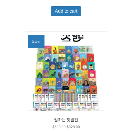
price
price
was:
is:
Add to cart
$460.00.
$300.00.
Sale!
말하는 첫발견
Original
Current
$
500.00
$
329.00
price
price