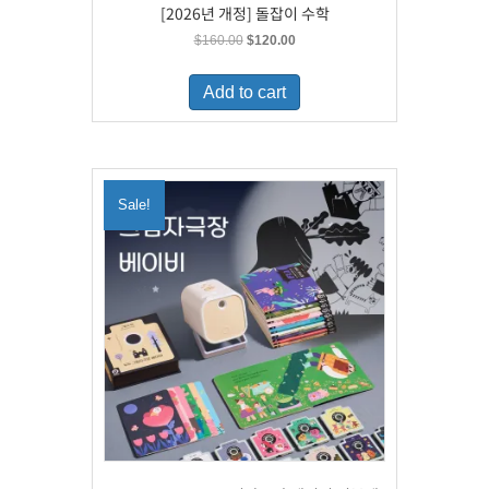
[2026년 개정] 돌잡이 수학
Original
Current
$
160.00
$
120.00
price
price
was:
is:
Add to cart
$160.00.
$120.00.
Sale!