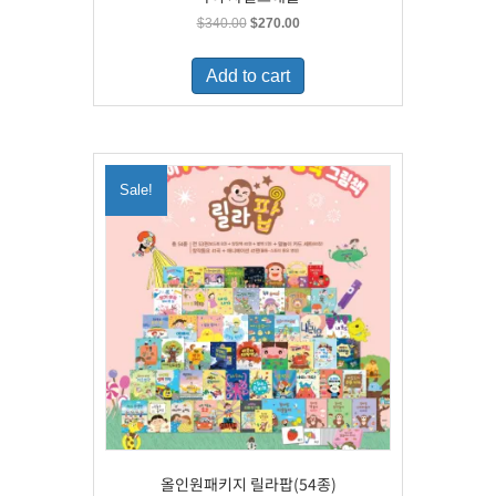
Original
Current
$
340.00
$
270.00
price
price
was:
is:
Add to cart
$340.00.
$270.00.
Sale!
올인원패키지 릴라팝(54종)