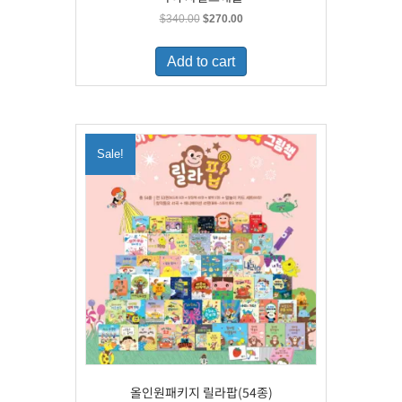
Original
Current
$
340.00
$
270.00
price
price
was:
is:
Add to cart
$340.00.
$270.00.
Sale!
올인원패키지 릴라팝(54종)