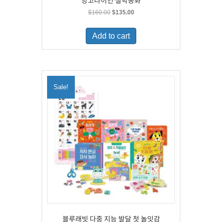
망고라이언 철학동화
Original
Current
$
160.00
$
135.00
price
price
was:
is:
Add to cart
$160.00.
$135.00.
Sale!
블루래빗 다중 지능 발달 첫 놀잇감