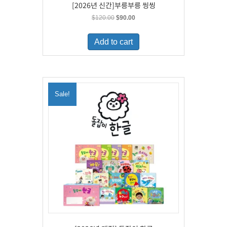
[2026년 신간]부릉부릉 씽씽
Original
Current
$
120.00
$
90.00
price
price
was:
is:
Add to cart
$120.00.
$90.00.
Sale!