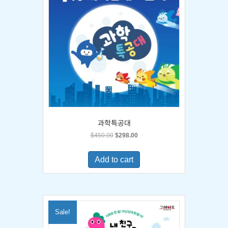
과학특공대
Original
Current
$
450.00
$
298.00
price
price
was:
is:
Add to cart
$450.00.
$298.00.
Sale!