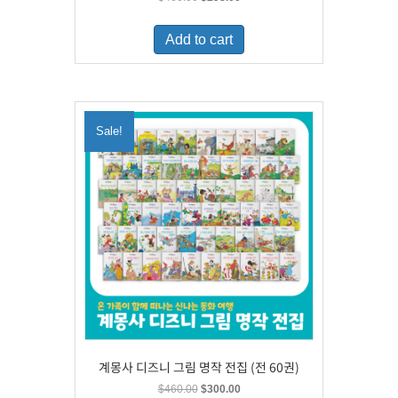
price
price
was:
is:
Add to cart
$460.00.
$298.00.
Sale!
계몽사 디즈니 그림 명작 전집 (전 60권)
Original
Current
$
460.00
$
300.00