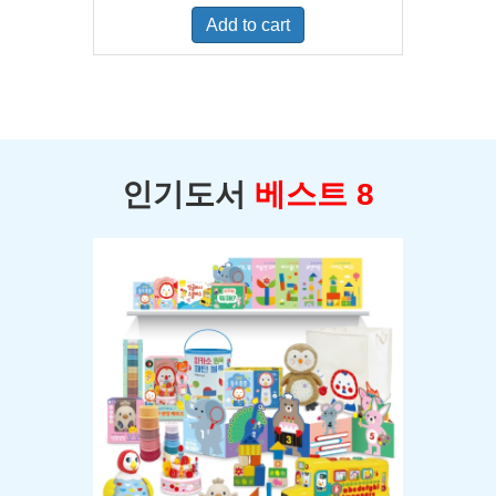
was:
is:
Add to cart
$400.00.
$350.00.
인기도서
베스트 8