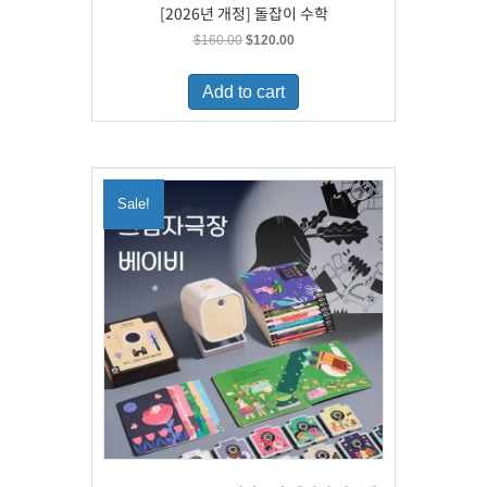
[2026년 개정] 돌잡이 수학
Original
Current
$
160.00
$
120.00
price
price
was:
is:
Add to cart
$160.00.
$120.00.
Sale!