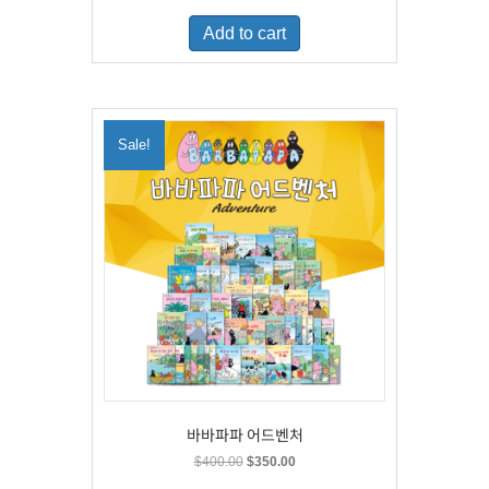
was:
is:
Add to cart
$500.00.
$329.00.
Sale!
바바파파 어드벤처
Original
Current
$
400.00
$
350.00
price
price