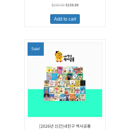
Original
Current
$
230.00
$
159.99
price
price
was:
is:
Add to cart
$230.00.
$159.99.
Sale!
[2026년 신간]내친구 역사공룡