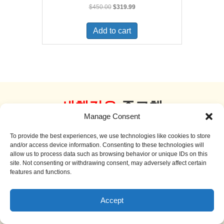
Original
Current
$
450.00
$
319.99
price
price
was:
is:
Add to cart
$450.00.
$319.99.
새책같은
중고책
Manage Consent
더 보기
To provide the best experiences, we use technologies like cookies to store
and/or access device information. Consenting to these technologies will
allow us to process data such as browsing behavior or unique IDs on this
site. Not consenting or withdrawing consent, may adversely affect certain
features and functions.
Sale!
Accept