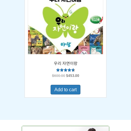
우리 자연이랑
Original
Current
Rated
$
600.00
$
453.00
4.67
price
price
out of 5
was:
is:
Add to cart
$600.00.
$453.00.