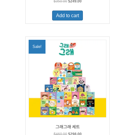
Original
Current
$
350.00
$
249.00
price
price
was:
is:
Add to cart
$350.00.
$249.00.
Sale!
그래그래 세트
Original
Current
$
460.00
$
298.00