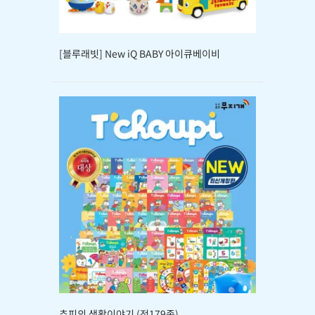
[블루래빗] New iQ BABY 아이큐베이비
추피의 생활이야기 (전179종)