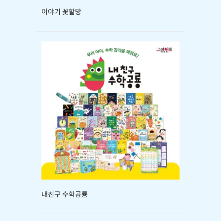
이야기 꽃할망
내친구 수학공룡