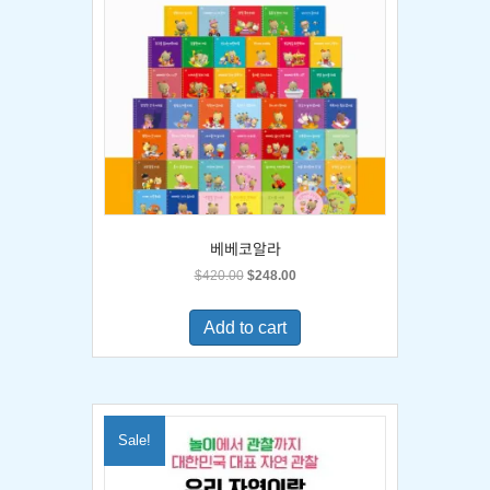
베베코알라
Original
Current
$
420.00
$
248.00
price
price
was:
is:
Add to cart
$420.00.
$248.00.
Sale!