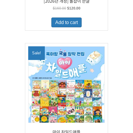
[2026년 개정] 돌잡이 한글
Original
Current
$
160.00
$
120.00
price
price
was:
is:
Add to cart
$160.00.
$120.00.
Sale!
마이 차일드애플