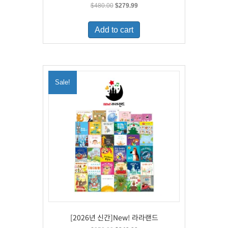
Original
Current
$
480.00
$
279.99
price
price
was:
is:
Add to cart
$480.00.
$279.99.
Sale!
[2026년 신간]New! 라라랜드