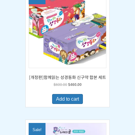
[개정판]함께읽는 성경동화 신구약 합본 세트
Original
Current
$
600.00
$
460.00
price
price
was:
is:
Add to cart
$600.00.
$460.00.
Sale!