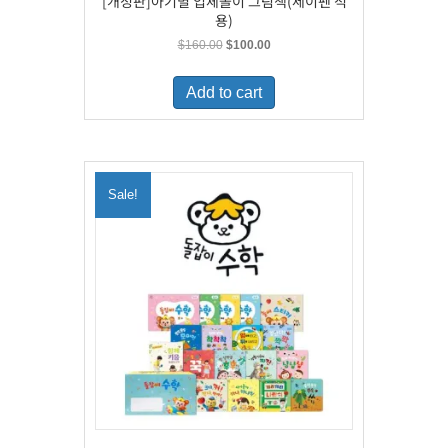
[개정판]아기별 입체놀이 그림책(세이펜 적
용)
Original
Current
$
160.00
$
100.00
price
price
was:
is:
Add to cart
$160.00.
$100.00.
Sale!