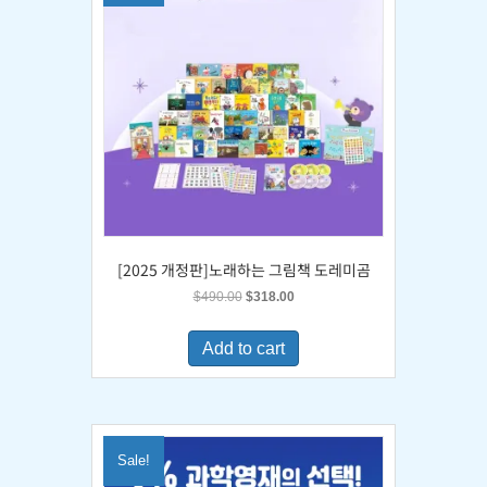
[2025 개정판]노래하는 그림책 도레미곰
Original
Current
$
490.00
$
318.00
price
price
was:
is:
Add to cart
$490.00.
$318.00.
Sale!