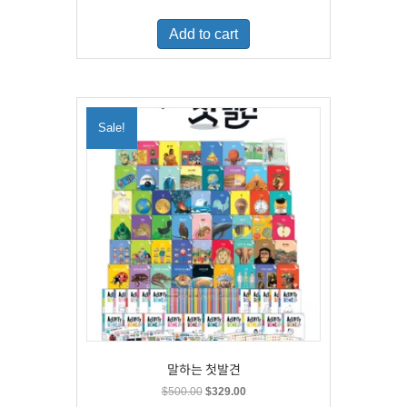
price
price
was:
is:
Add to cart
$460.00.
$300.00.
Sale!
말하는 첫발견
Original
Current
$
500.00
$
329.00
price
price