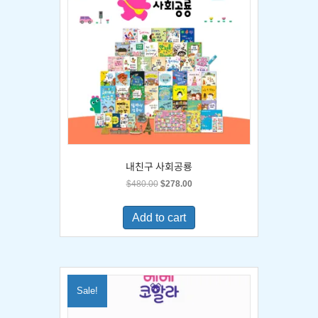
내친구 사회공룡
Original
Current
$
480.00
$
278.00
price
price
was:
is:
Add to cart
$480.00.
$278.00.
Sale!