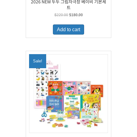
2026 NEW 두두 그림자극장 베이비 기본세
트
Original
Current
$
220.00
$
180.00
price
price
was:
is:
Add to cart
$220.00.
$180.00.
Sale!