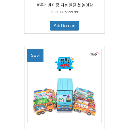
블루래빗 다중 지능 발달 첫 놀잇감
Original
Current
$
230.00
$
159.99
price
price
was:
is:
Add to cart
$230.00.
$159.99.
Sale!