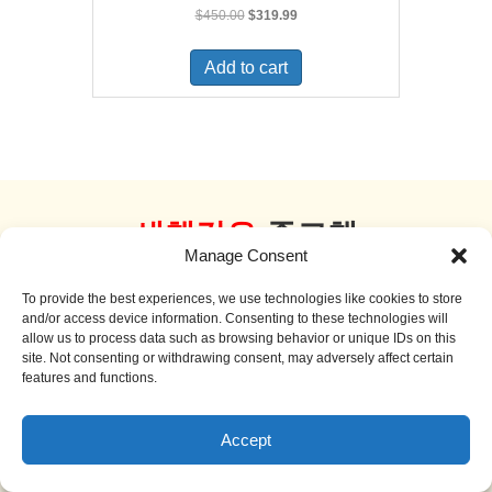
Original
Current
$
450.00
$
319.99
price
price
was:
is:
Add to cart
$450.00.
$319.99.
새책같은
중고책
Manage Consent
더 보기
To provide the best experiences, we use technologies like cookies to store
and/or access device information. Consenting to these technologies will
allow us to process data such as browsing behavior or unique IDs on this
site. Not consenting or withdrawing consent, may adversely affect certain
features and functions.
Sale!
Accept