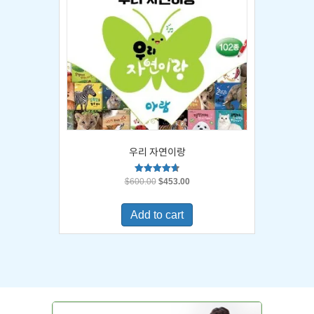
우리 자연이랑
Original
Current
Rated
$
600.00
$
453.00
4.67
price
price
out of 5
was:
is:
Add to cart
$600.00.
$453.00.