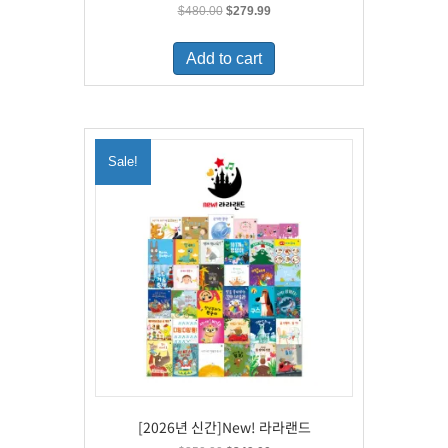
Original
Current
$
480.00
$
279.99
price
price
was:
is:
Add to cart
$480.00.
$279.99.
Sale!
[2026년 신간]New! 라라랜드