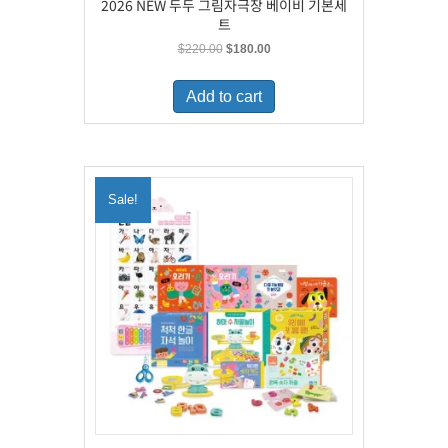
2026 NEW 두두 그림자극장 베이비 기본세
트
Original
Current
$
220.00
$
180.00
price
price
was:
is:
Add to cart
$220.00.
$180.00.
Sale!