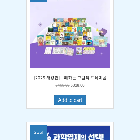
[2025 개정판]노래하는 그림책 도레미곰
Original
Current
$
490.00
$
318.00
price
price
was:
is:
Add to cart
$490.00.
$318.00.
Sale!