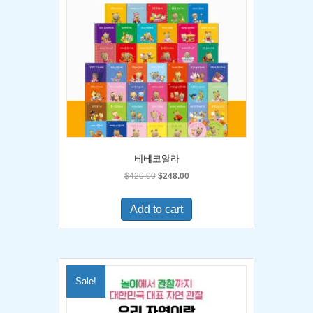
베베코알라
Original
Current
$
420.00
$
248.00
price
price
was:
is:
Add to cart
$420.00.
$248.00.
Sale!