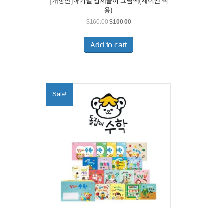
[개정판]아기별 입체놀이 그림책(세이펜 적
용)
Original
Current
$
160.00
$
100.00
price
price
was:
is:
Add to cart
$160.00.
$100.00.
Sale!