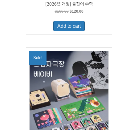
[2026년 개정] 돌잡이 수학
Original
Current
$
160.00
$
120.00
price
price
was:
is:
Add to cart
$160.00.
$120.00.
Sale!