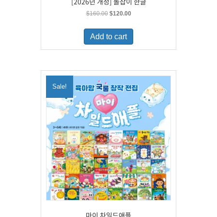
[2026년 개정] 돌잡이 한글
Original
Current
$
160.00
$
120.00
price
price
was:
is:
Add to cart
$160.00.
$120.00.
Sale!
마이 차일드애플