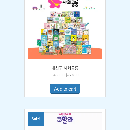
내친구 사회공룡
Original
Current
$
480.00
$
278.00
price
price
was:
is:
Add to cart
$480.00.
$278.00.
Sale!