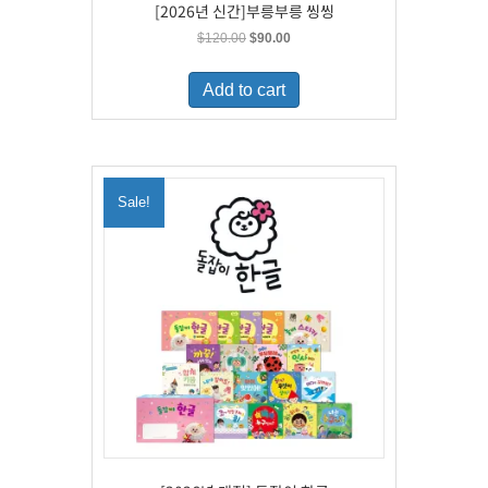
[2026년 신간]부릉부릉 씽씽
Original
Current
$
120.00
$
90.00
price
price
was:
is:
Add to cart
$120.00.
$90.00.
Sale!