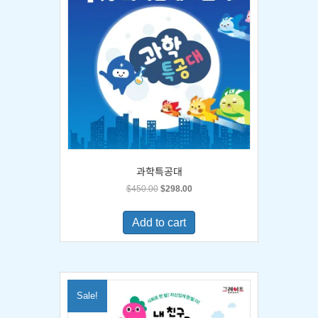
과학특공대
Original
Current
$
450.00
$
298.00
price
price
was:
is:
Add to cart
$450.00.
$298.00.
Sale!