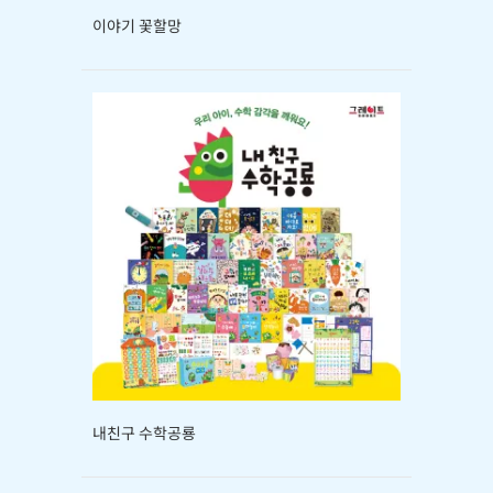
이야기 꽃할망
내친구 수학공룡