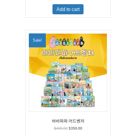
was:
is:
Add to cart
$500.00.
$329.00.
Sale!
바바파파 어드벤처
Original
Current
$
400.00
$
350.00
price
price