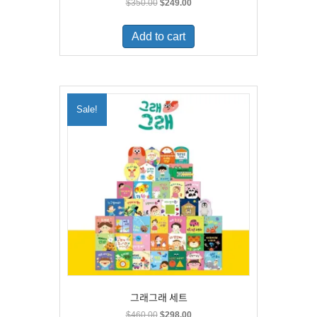
Original
Current
$
350.00
$
249.00
price
price
was:
is:
Add to cart
$350.00.
$249.00.
Sale!
그래그래 세트
Original
Current
$
460.00
$
298.00