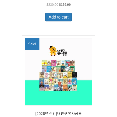
Original
Current
$
230.00
$
159.99
price
price
was:
is:
Add to cart
$230.00.
$159.99.
Sale!
[2026년 신간]내친구 역사공룡