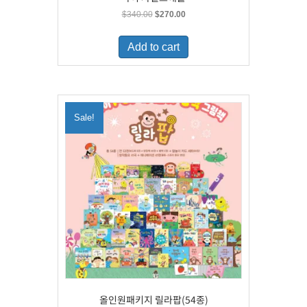
Original
Current
$
340.00
$
270.00
price
price
was:
is:
Add to cart
$340.00.
$270.00.
Sale!
올인원패키지 릴라팝(54종)