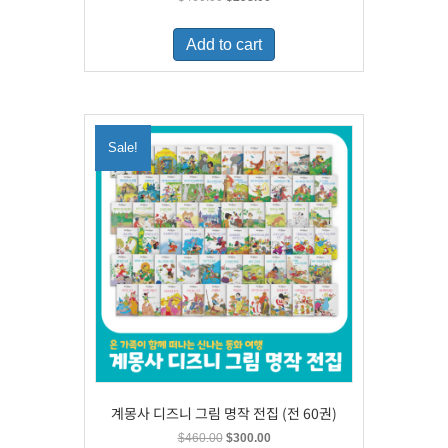
price
price
was:
is:
Add to cart
$460.00.
$298.00.
Sale!
계몽사 디즈니 그림 명작 전집 (전 60권)
Original
Current
$
460.00
$
300.00