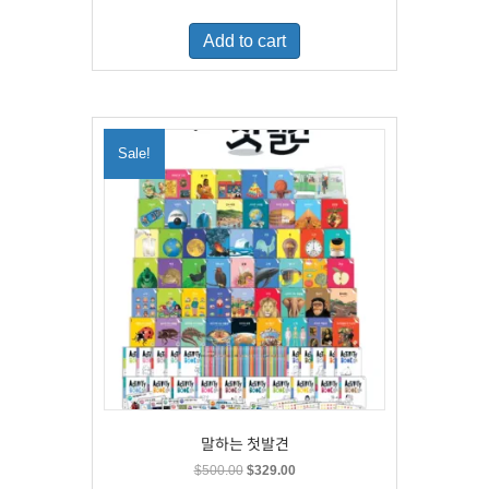
price
price
was:
is:
Add to cart
$460.00.
$300.00.
Sale!
말하는 첫발견
Original
Current
$
500.00
$
329.00
price
price