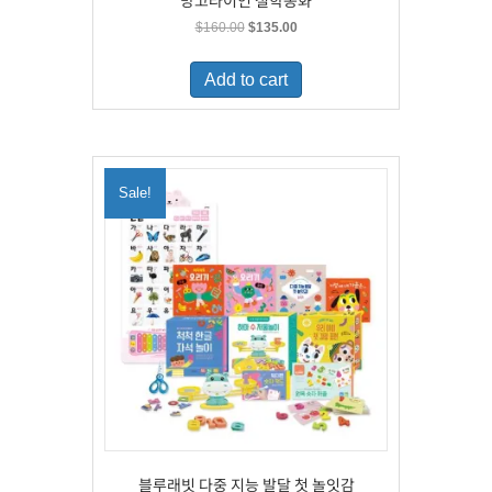
망고라이언 철학동화
Original
Current
$
160.00
$
135.00
price
price
was:
is:
Add to cart
$160.00.
$135.00.
Sale!
블루래빗 다중 지능 발달 첫 놀잇감