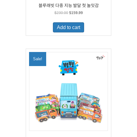
블루래빗 다중 지능 발달 첫 놀잇감
Original
Current
$
230.00
$
159.99
price
price
was:
is:
Add to cart
$230.00.
$159.99.
Sale!