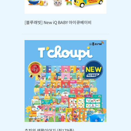
[블루래빗] New iQ BABY 아이큐베이비
추피의 생활이야기 (전179종)