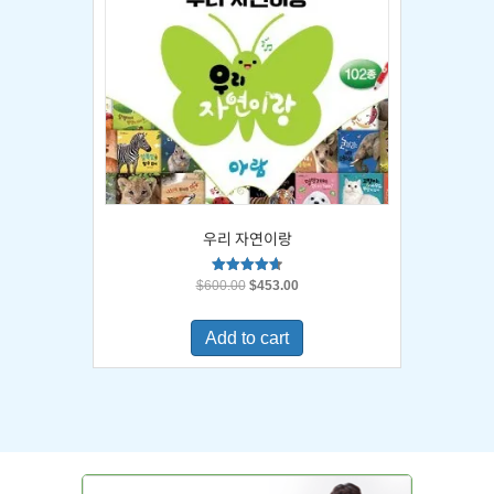
우리 자연이랑
Original
Current
Rated
$
600.00
$
453.00
4.67
price
price
out of 5
was:
is:
Add to cart
$600.00.
$453.00.