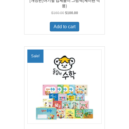
[개정판]아기별 입체놀이 그림책(세이펜 적
용)
Original
Current
$
160.00
$
100.00
price
price
was:
is:
Add to cart
$160.00.
$100.00.
Sale!