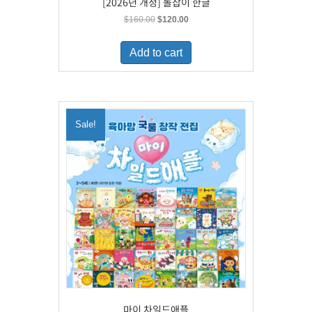
[2026년 개정] 돌잡이 한글
Original
Current
$
160.00
$
120.00
price
price
was:
is:
Add to cart
$160.00.
$120.00.
Sale!
마이 차일드애플