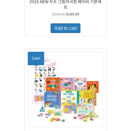
2026 NEW 두두 그림자극장 베이비 기본세
트
Original
Current
$
220.00
$
180.00
price
price
was:
is:
Add to cart
$220.00.
$180.00.
Sale!