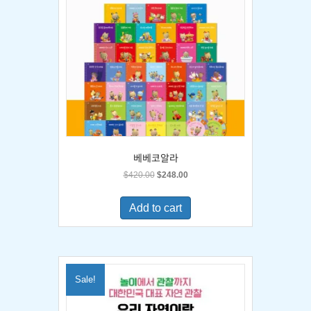
베베코알라
Original
Current
$
420.00
$
248.00
price
price
was:
is:
Add to cart
$420.00.
$248.00.
Sale!