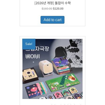
[2026년 개정] 돌잡이 수학
Original
Current
$
160.00
$
120.00
price
price
was:
is:
Add to cart
$160.00.
$120.00.
Sale!