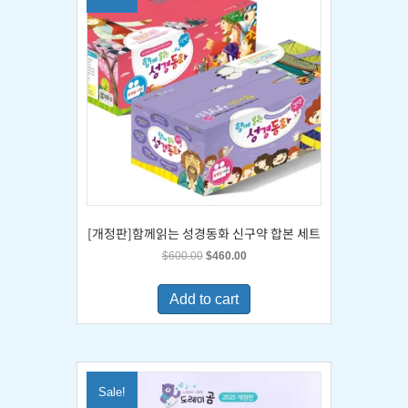
[개정판]함께읽는 성경동화 신구약 합본 세트
Original
Current
$
600.00
$
460.00
price
price
was:
is:
Add to cart
$600.00.
$460.00.
Sale!