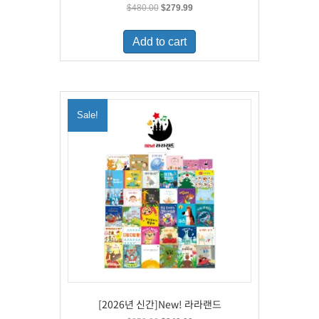
Original
Current
$
480.00
$
279.99
price
price
was:
is:
Add to cart
$480.00.
$279.99.
Sale!
[2026년 신간]New! 라라랜드