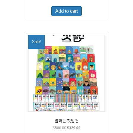
price
price
was:
is:
Add to cart
$460.00.
$300.00.
Sale!
말하는 첫발견
Original
Current
$
500.00
$
329.00
price
price