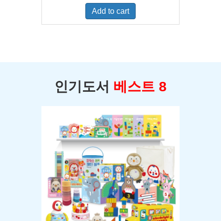
was:
is:
Add to cart
$400.00.
$350.00.
인기도서
베스트 8