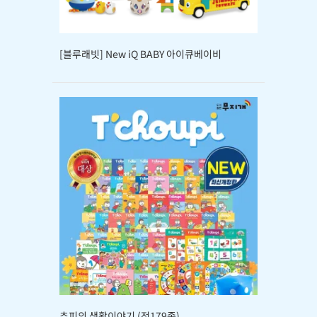
[블루래빗] New iQ BABY 아이큐베이비
추피의 생활이야기 (전179종)