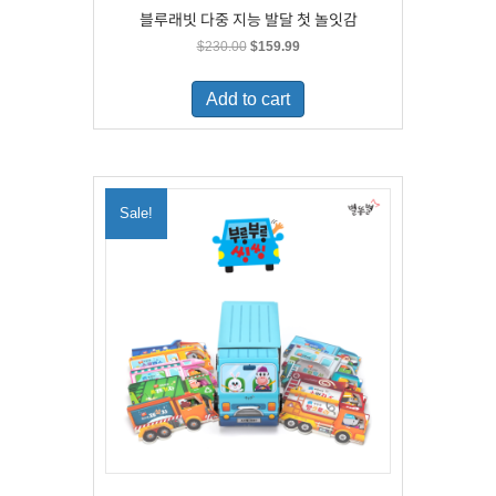
블루래빗 다중 지능 발달 첫 놀잇감
Original
Current
$
230.00
$
159.99
price
price
was:
is:
Add to cart
$230.00.
$159.99.
Sale!