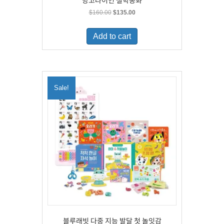
망고라이언 철학동화
Original
Current
$
160.00
$
135.00
price
price
was:
is:
Add to cart
$160.00.
$135.00.
Sale!
블루래빗 다중 지능 발달 첫 놀잇감