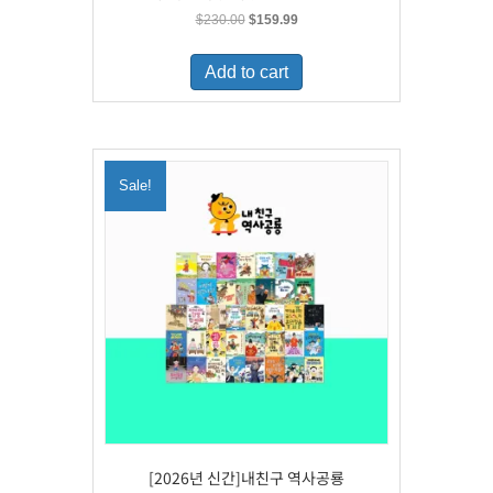
Original
Current
$
230.00
$
159.99
price
price
was:
is:
Add to cart
$230.00.
$159.99.
Sale!
[2026년 신간]내친구 역사공룡