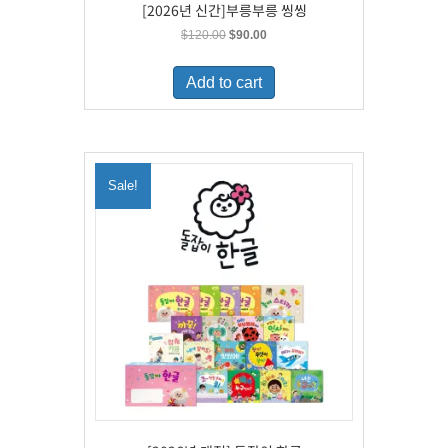
[2026년 신간]부릉부릉 씽씽
Original
Current
$
120.00
$
90.00
price
price
was:
is:
Add to cart
$120.00.
$90.00.
Sale!