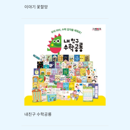
이야기 꽃할망
내친구 수학공룡