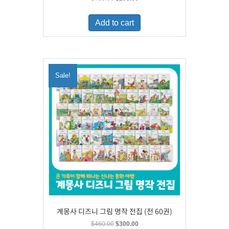
price
price
was:
is:
Add to cart
$460.00.
$298.00.
Sale!
계몽사 디즈니 그림 명작 전집 (전 60권)
Original
Current
$
460.00
$
300.00