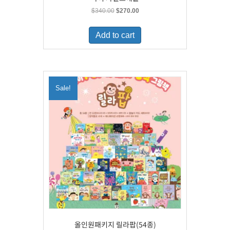
Original
Current
$
340.00
$
270.00
price
price
was:
is:
Add to cart
$340.00.
$270.00.
Sale!
올인원패키지 릴라팝(54종)