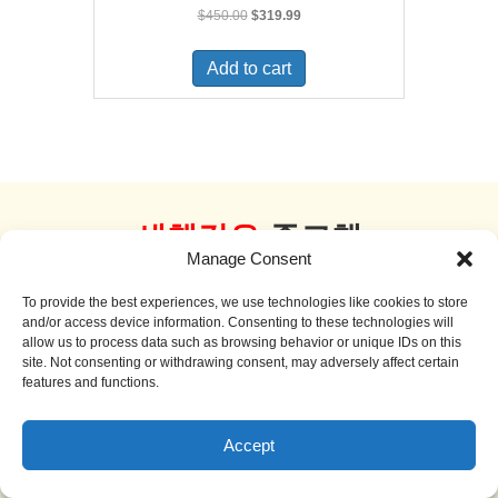
Original
Current
$
450.00
$
319.99
price
price
was:
is:
Add to cart
$450.00.
$319.99.
새책같은
중고책
Manage Consent
더 보기
To provide the best experiences, we use technologies like cookies to store
and/or access device information. Consenting to these technologies will
allow us to process data such as browsing behavior or unique IDs on this
site. Not consenting or withdrawing consent, may adversely affect certain
features and functions.
Sale!
Accept