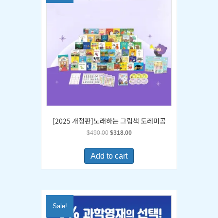
[2025 개정판]노래하는 그림책 도레미곰
Original
Current
$
490.00
$
318.00
price
price
was:
is:
Add to cart
$490.00.
$318.00.
Sale!