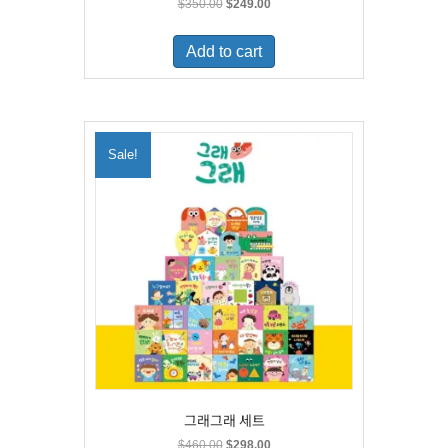
Original
Current
$
350.00
$
249.00
price
price
was:
is:
Add to cart
$350.00.
$249.00.
Sale!
그래그래 세트
Original
Current
$
460.00
$
298.00