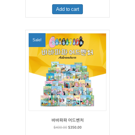
was:
is:
Add to cart
$500.00.
$329.00.
Sale!
바바파파 어드벤처
Original
Current
$
400.00
$
350.00
price
price