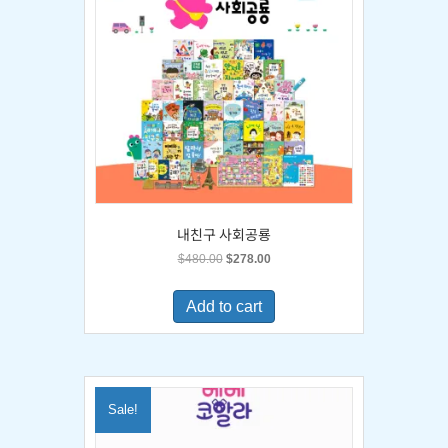
내친구 사회공룡
Original
Current
$
480.00
$
278.00
price
price
was:
is:
Add to cart
$480.00.
$278.00.
Sale!