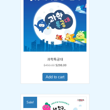
과학특공대
Original
Current
$
450.00
$
298.00
price
price
was:
is:
Add to cart
$450.00.
$298.00.
Sale!