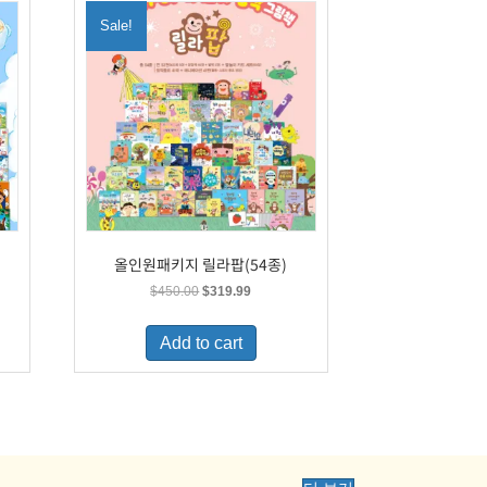
Sale!
올인원패키지 릴라팝(54종)
Original
Current
$
450.00
$
319.99
price
price
was:
is:
Add to cart
.
$450.00.
$319.99.