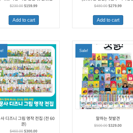
Original
Current
Original
Curren
$
230.00
$
159.99
$
480.00
$
279.99
price
price
price
price
was:
is:
was:
is:
Add to cart
Add to cart
$230.00.
$159.99.
$480.00.
$279.9
le!
Sale!
사 디즈니 그림 명작 전집 (전 60
말하는 첫발견
권)
Original
Curren
$
500.00
$
329.00
price
price
Original
Current
$
460.00
$
300.00