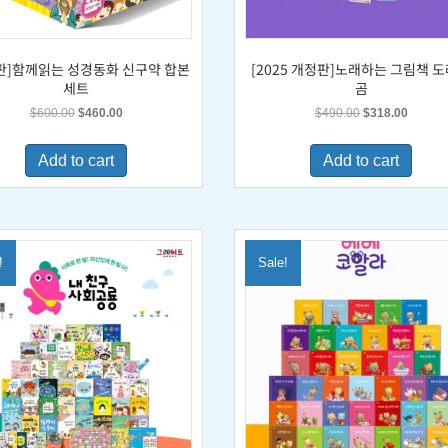
판]함께읽는 성경동화 신구약 합본
[2025 개정판]노래하는 그림책 
세트
곰
Original
Current
Original
Current
$
600.00
$
460.00
$
490.00
$
318.00
price
price
price
price
was:
is:
was:
is:
Add to cart
Add to cart
$600.00.
$460.00.
$490.00.
$318.0
!
Sale!