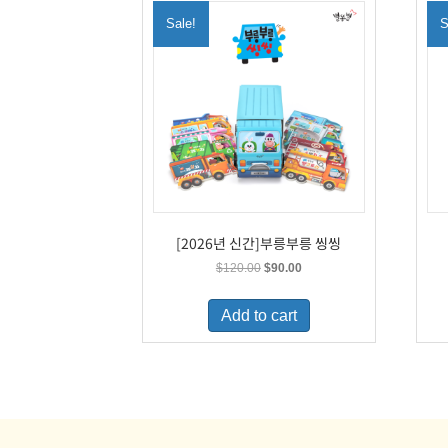
Sale!
S
[2026년 신간]부릉부릉 씽씽
Original
Current
$
120.00
$
90.00
price
price
was:
is:
Add to cart
$120.00.
$90.00.