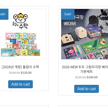
ale!
Sale!
[2026년 개정] 돌잡이 수학
2026 NEW 두두 그림자극장 베
기본세트
Original
Current
$
160.00
$
120.00
price
price
Original
Current
$
220.00
$
180.00
was:
is:
price
price
Add to cart
$160.00.
$120.00.
was:
is:
Add to cart
$220.00.
$180.00