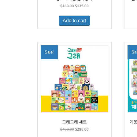
Original
Current
$
160.00
$
135.00
price
price
was:
is:
Add to cart
$160.00.
$135.00.
Sale!
Sa
그래그래 세트
계몽
Original
Current
$
460.00
$
298.00
price
price