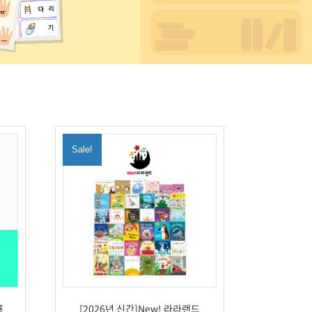
Sale!
룡
[2026년 신간]New! 라라랜드