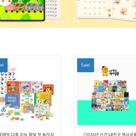
le!
Sale!
루래빗 다중 지능 발달 첫 놀잇감
[2026년 신간]내친구 역사공