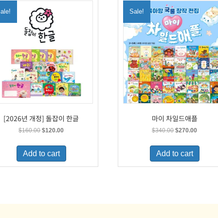
ale!
Sale!
[2026년 개정] 돌잡이 한글
마이 차일드애플
Original
Current
Original
Current
$
160.00
$
120.00
$
340.00
$
270.00
price
price
price
price
was:
is:
was:
is:
Add to cart
Add to cart
$160.00.
$120.00.
$340.00.
$270.00