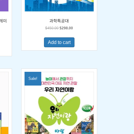
도레미
과학특공대
Original
Current
$
450.00
$
298.00
price
price
was:
is:
Add to cart
$450.00.
$298.00.
0.
Sale!