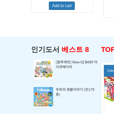
was:
is:
Add to cart
$460.00.
$298.00.
인기도서
베스트 8
TOP
[블루래빗] New iQ BABY 아
이큐베이비
Sale
추피의 생활이야기 (전179
종)