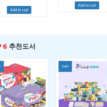
was:
is:
price
price
Add to cart
$500.00.
$329.0
was:
is:
Add to cart
$460.00.
$300.00.
 6
추천도서
!
Sale!