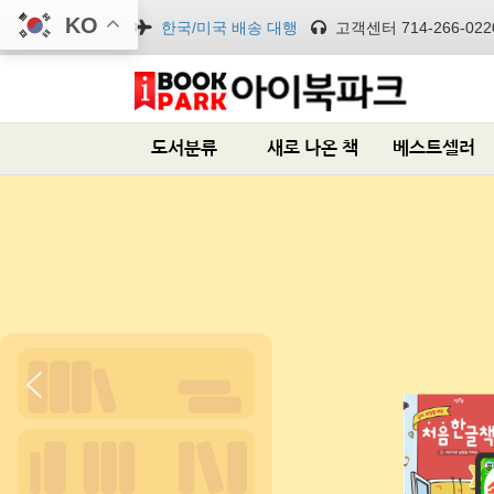
KO
한국/미국 배송 대행
고객센터 714-266-022
도서분류
새로 나온 책
베스트셀러