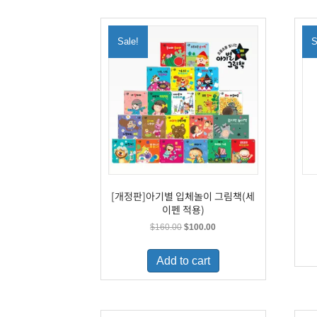
Sale!
S
[개정판]아기별 입체놀이 그림책(세
이펜 적용)
Original
Current
$
160.00
$
100.00
price
price
was:
is:
Add to cart
$160.00.
$100.00.