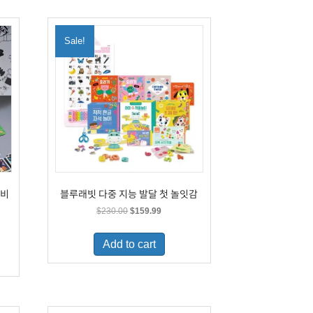
Sale!
이비
블루래빗 다중 지능 발달 첫 놀잇감
Original
Current
$
230.00
$
159.99
price
price
was:
is:
Add to cart
$230.00.
$159.99.
.