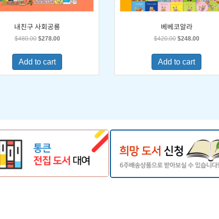
내친구 사회공룡
베베코알라
Original
Current
Original
Current
$
480.00
$
278.00
$
420.00
$
248.00
price
price
price
price
was:
is:
was:
is:
Add to cart
Add to cart
$480.00.
$278.00.
$420.00.
$248.0