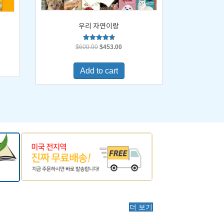
우리 자연이랑
Original
Current
Rated
$
600.00
$
453.00
4.67
price
price
out of 5
was:
is:
0.
Add to cart
$600.00.
$453.00.
더 보기