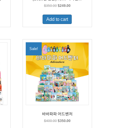
t
Original
Current
$
350.00
$
249.00
price
price
was:
is:
Add to cart
9.
$350.00.
$249.00.
Sale!
바바파파 어드벤처
t
Original
Current
$
400.00
$
350.00
price
price