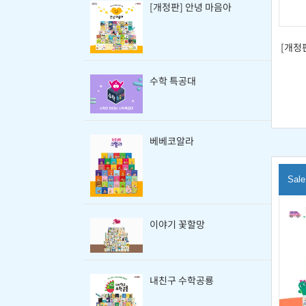
[개정판] 안녕 마음아
[개정
수학 특공대
베베코알라
Sale
이야기 꽃할망
내친구 수학공룡