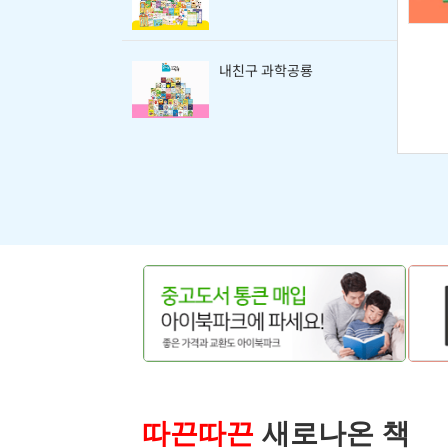
내친구 과학공룡
따끈따끈
새로나온 책