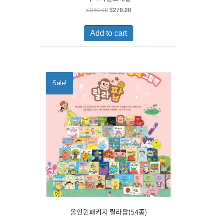
Original
Current
$
340.00
$
270.00
price
price
was:
is:
Add to cart
$340.00.
$270.00.
Sale!
올인원패키지 릴라팝(54종)