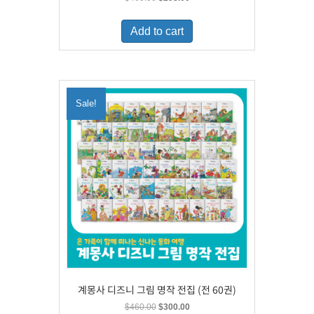
price
price
was:
is:
Add to cart
$460.00.
$298.00.
Sale!
계몽사 디즈니 그림 명작 전집 (전 60권)
Original
Current
$
460.00
$
300.00