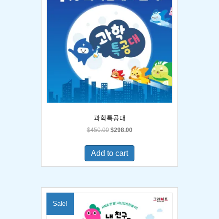
과학특공대
Original
Current
$
450.00
$
298.00
price
price
was:
is:
Add to cart
$450.00.
$298.00.
Sale!