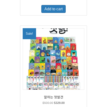
price
price
was:
is:
Add to cart
$460.00.
$300.00.
Sale!
말하는 첫발견
Original
Current
$
500.00
$
329.00
price
price