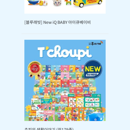
[블루래빗] New iQ BABY 아이큐베이비
추피의 생활이야기 (전179종)