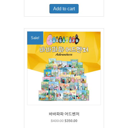
was:
is:
Add to cart
$500.00.
$329.00.
Sale!
바바파파 어드벤처
Original
Current
$
400.00
$
350.00
price
price