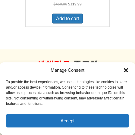
Original
Current
$
450.00
$
319.99
price
price
was:
is:
Add to cart
$450.00.
$319.99.
새책같은
중고책
Manage Consent
더 보기
To provide the best experiences, we use technologies like cookies to store
and/or access device information. Consenting to these technologies will
allow us to process data such as browsing behavior or unique IDs on this
site. Not consenting or withdrawing consent, may adversely affect certain
features and functions.
Sale!
Accept