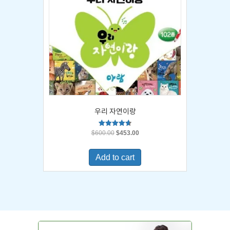
우리 자연이랑
Original
Current
Rated
$
600.00
$
453.00
4.67
price
price
out of 5
was:
is:
Add to cart
$600.00.
$453.00.