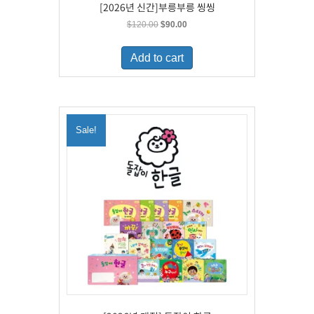
[2026년 신간]부릉부릉 씽씽
Original
Current
$
120.00
$
90.00
price
price
was:
is:
Add to cart
$120.00.
$90.00.
Sale!