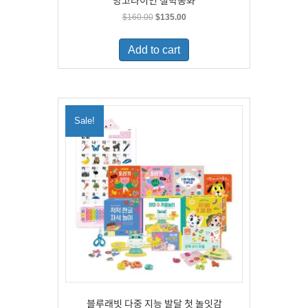
망고라이언 철학동화
Original
Current
$
160.00
$
135.00
price
price
was:
is:
Add to cart
$160.00.
$135.00.
Sale!
블루래빗 다중 지능 발달 첫 놀잇감