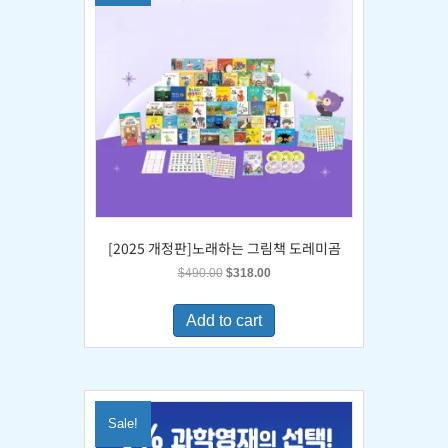
[2025 개정판]노래하는 그림책 도레미곰
Original
Current
$
490.00
$
318.00
price
price
was:
is:
Add to cart
$490.00.
$318.00.
Sale!