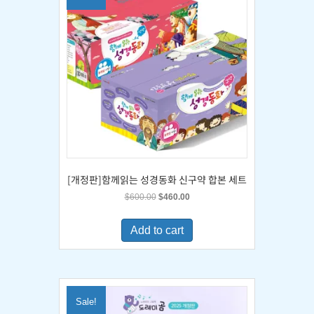
[개정판]함께읽는 성경동화 신구약 합본 세트
Original
Current
$
600.00
$
460.00
price
price
was:
is:
Add to cart
$600.00.
$460.00.
Sale!