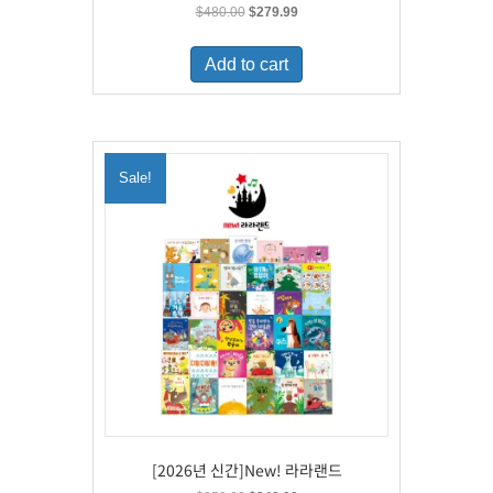
Original
Current
$
480.00
$
279.99
price
price
was:
is:
Add to cart
$480.00.
$279.99.
Sale!
[2026년 신간]New! 라라랜드