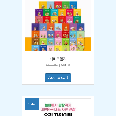
베베코알라
Original
Current
$
420.00
$
248.00
price
price
was:
is:
Add to cart
$420.00.
$248.00.
Sale!