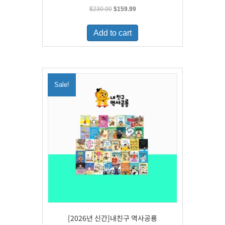
Original
Current
$
230.00
$
159.99
price
price
was:
is:
Add to cart
$230.00.
$159.99.
Sale!
[2026년 신간]내친구 역사공룡