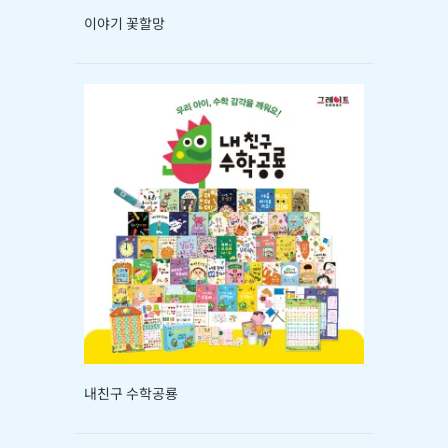
이야기 꽃할망
내친구 수학공룡