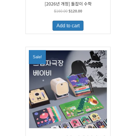
[2026년 개정] 돌잡이 수학
Original
Current
$
160.00
$
120.00
price
price
was:
is:
Add to cart
$160.00.
$120.00.
Sale!