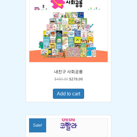
내친구 사회공룡
Original
Current
$
480.00
$
278.00
price
price
was:
is:
Add to cart
$480.00.
$278.00.
Sale!