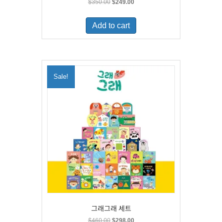
Original
Current
$
350.00
$
249.00
price
price
was:
is:
Add to cart
$350.00.
$249.00.
Sale!
그래그래 세트
Original
Current
$
460.00
$
298.00