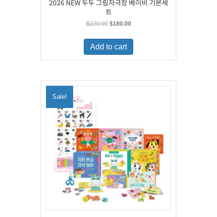
2026 NEW 두두 그림자극장 베이비 기본세
트
Original
Current
$
220.00
$
180.00
price
price
was:
is:
Add to cart
$220.00.
$180.00.
Sale!