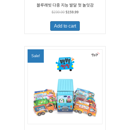
블루래빗 다중 지능 발달 첫 놀잇감
Original
Current
$
230.00
$
159.99
price
price
was:
is:
Add to cart
$230.00.
$159.99.
Sale!