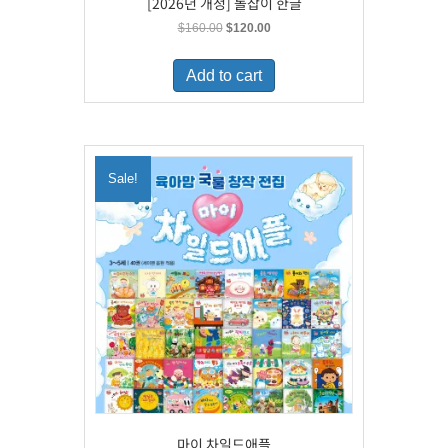
[2026년 개정] 돌잡이 한글
Original
Current
$
160.00
$
120.00
price
price
was:
is:
Add to cart
$160.00.
$120.00.
Sale!
마이 차일드애플