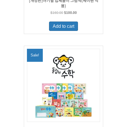
[개정판]아기별 입체놀이 그림책(세이펜 적
용)
Original
Current
$
160.00
$
100.00
price
price
was:
is:
Add to cart
$160.00.
$100.00.
Sale!