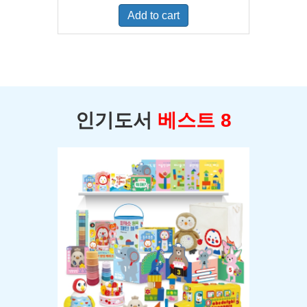
was:
is:
Add to cart
$400.00.
$350.00.
인기도서
베스트 8