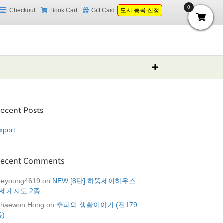
0
Checkout
Book Cart
Gift Card
도서 등록 신청
ecent Posts
xport
Recent Comments
eeyoung4619
on
NEW [8단] 하뚱세이하우스
+세계지도 2종
haewon Hong
on
추피의 생활이야기 (전179
종)