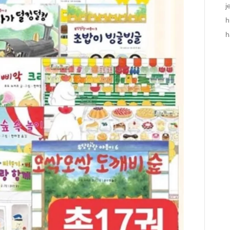
j
h
h