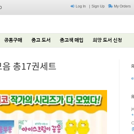
Log In
Sign Up
My Orders
0
공동구매
중고 도서
중고책 매입
희망 도서 신청
음 총17권세트
R
e
j
C