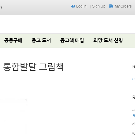
Log In
Sign Up
My Orders
0
공동구매
중고 도서
중고책 매입
희망 도서 신청
는 통합발달 그림책
R
e
a
d
s