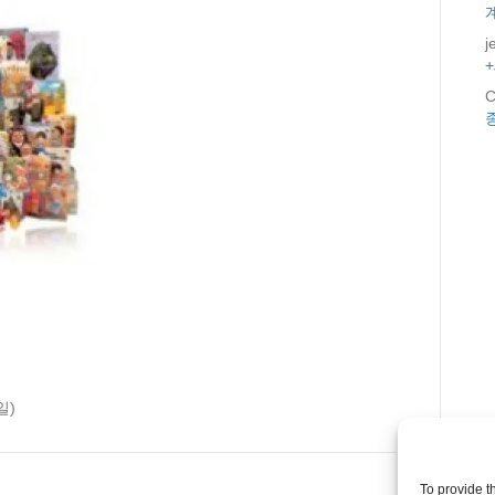
j
C
일)
To provide t