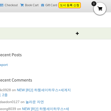
0
Checkout
Book Cart
Gift Card
도서 등록 신청
ecent Posts
xport
Recent Comments
lic0928
on
NEW [8단] 하뚱세이하우스+세계지
도 2종
daedon0127
on
놀라운 자연
jeong8039
on
NEW [8단] 하뚱세이하우스+세