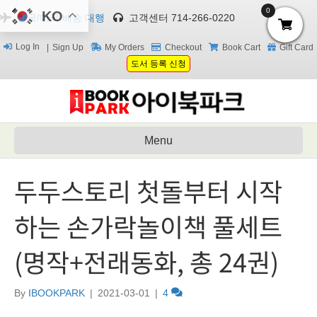
0
KO
한국/미국 배송 대행
고객센터 714-266-0220
Log In
Sign Up
My Orders
Checkout
Book Cart
Gift Card
도서 등록 신청
Menu
두두스토리 첫돌부터 시작
하는 손가락놀이책 풀세트
(명작+전래동화, 총 24권)
By
IBOOKPARK
|
2021-03-01
|
4