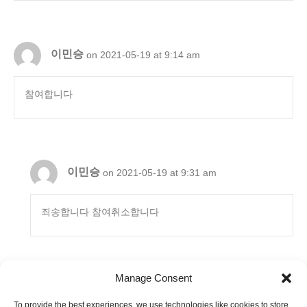
이민승
on 2021-05-19 at 9:14 am
참여합니다
이민승
on 2021-05-19 at 9:31 am
죄송합니다 참여취소합니다
Manage Consent
To provide the best experiences, we use technologies like cookies to store
6880 Orangethorpe Avenue, Suite D