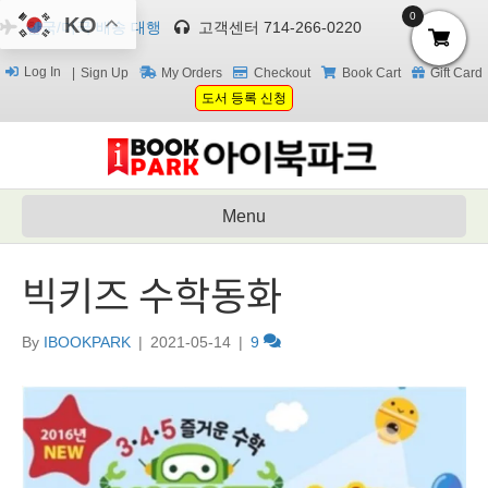
0
KO
한국/미국 배송 대행
고객센터 714-266-0220
Log In
Sign Up
My Orders
Checkout
Book Cart
Gift Card
도서 등록 신청
Menu
빅키즈 수학동화
By
IBOOKPARK
|
2021-05-14
|
9