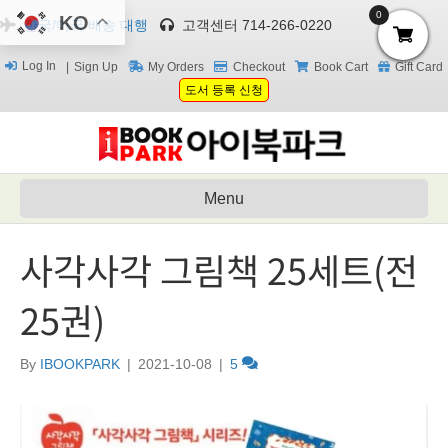
0
KO
한국/미국 배송 대행
고객센터 714-266-0220
Log In
Sign Up
My Orders
Checkout
Book Cart
Gift Card
도서 등록 신청
Menu
사각사각 그림책 25세트(전
25권)
By
IBOOKPARK
|
2021-10-08
|
5