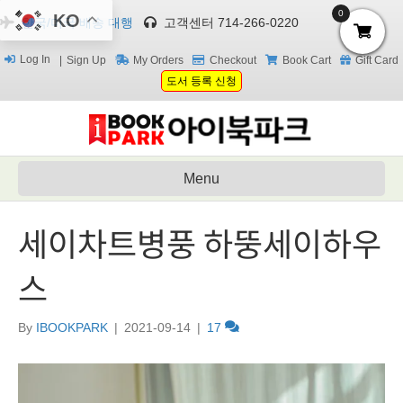
0
KO
한국/미국 배송 대행
고객센터 714-266-0220
Log In
Sign Up
My Orders
Checkout
Book Cart
Gift Card
도서 등록 신청
Menu
세이차트병풍 하뚱세이하우
스
By
IBOOKPARK
|
2021-09-14
|
17