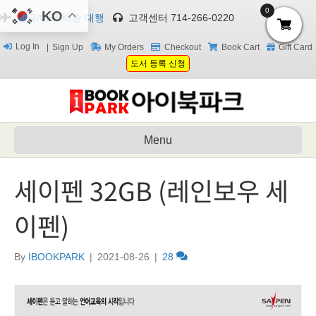
0
KO
한국/미국 배송 대행
고객센터 714-266-0220
Log In
Sign Up
My Orders
Checkout
Book Cart
Gift Card
도서 등록 신청
Menu
세이펜 32GB (레인보우 세
이펜)
By
IBOOKPARK
|
2021-08-26
|
28