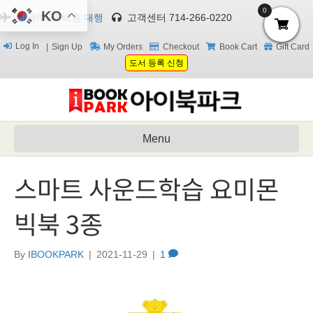
0
KO
한국/미국 배송 대행
고객센터 714-266-0220
Log In
Sign Up
My Orders
Checkout
Book Cart
Gift Card
도서 등록 신청
Menu
스마트 사운드학습 요미몬
빅북 3종
By
IBOOKPARK
|
2021-11-29
|
1