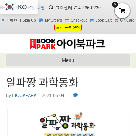
0
KO
한국/미국 배송 대행
고객센터 714-266-0220
Log In
Sign Up
My Orders
Checkout
Book Cart
Gift Card
도서 등록 신청
Menu
알파짱 과학동화
By
IBOOKPARK
|
2021-06-04
|
1