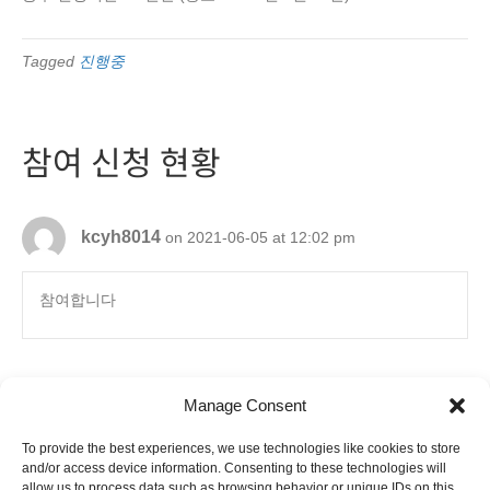
Tagged
진행중
참여 신청 현황
kcyh8014
on 2021-06-05 at 12:02 pm
참여합니다
Manage Consent
To provide the best experiences, we use technologies like cookies to store
6880 Orangethorpe Avenue, Suite D
and/or access device information. Consenting to these technologies will
Buena Park, CA 90620
allow us to process data such as browsing behavior or unique IDs on this
E-mail to
info@ibookpark.com