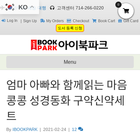
0
KO
한국/미국 배송 대행
고객센터 714-266-0220
Log In
Sign Up
My Orders
Checkout
Book Cart
Gift Card
도서 등록 신청
Menu
엄마 아빠와 함께읽는 마음
콩콩 성경동화 구약신약세
트
By
IBOOKPARK
|
2021-02-24
|
12