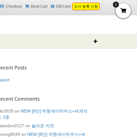
0
Checkout
Book Cart
Gift Card
도서 등록 신청
ecent Posts
xport
Recent Comments
lic0928
on
NEW [8단] 하뚱세이하우스+세계지
도 2종
daedon0127
on
놀라운 자연
jeong8039
on
NEW [8단] 하뚱세이하우스+세