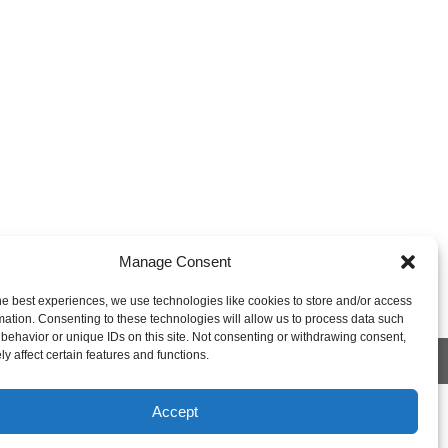
Manage Consent
he best experiences, we use technologies like cookies to store and/or access
mation. Consenting to these technologies will allow us to process data such
behavior or unique IDs on this site. Not consenting or withdrawing consent,
y affect certain features and functions.
 Policy
Shipping and Returns
My Account
Accept