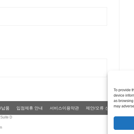
To provide t
device infor
as browsing 
may adversel
/납품
입점제휴 안내
서비스이용약관
제안/오류 신고
Privacy
Suite D
om