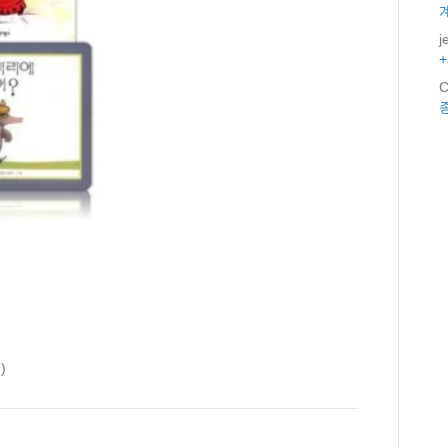
j
C
)