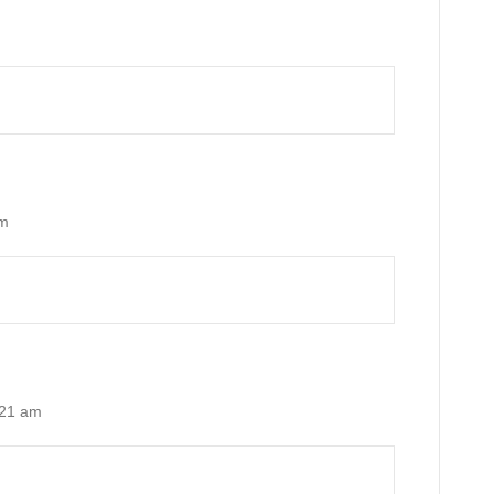
am
:21 am