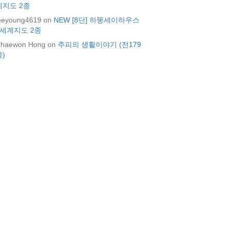
계지도 2종
eeyoung4619
on
NEW [8단] 하뚱세이하우스
+세계지도 2종
haewon Hong
on
추피의 생활이야기 (전179
종)