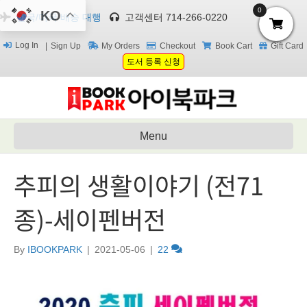
0
KO
한국/미국 배송 대행
고객센터 714-266-0220
Log In
Sign Up
My Orders
Checkout
Book Cart
Gift Card
도서 등록 신청
Menu
추피의 생활이야기 (전71
종)-세이펜버전
By
IBOOKPARK
|
2021-05-06
|
22