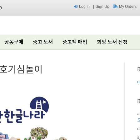
Log In
Sign Up
My Orders
0
공동구매
중고 도서
중고책 매입
희망 도서 신청
 호기심놀이
R
e
a
d
s