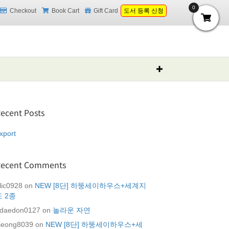
0
Checkout
Book Cart
Gift Card
도서 등록 신청
ecent Posts
xport
Recent Comments
lic0928
on
NEW [8단] 하뚱세이하우스+세계지
도 2종
daedon0127
on
놀라운 자연
jeong8039
on
NEW [8단] 하뚱세이하우스+세