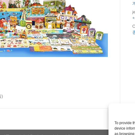
j
C
일)
To provide t
device infor
as browsing 