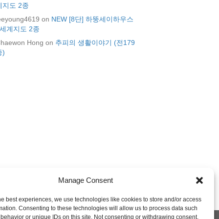
계지도 2종
eeyoung4619
on
NEW [8단] 하뚱세이하우스
+세계지도 2종
haewon Hong
on
추피의 생활이야기 (전179
종)
Manage Consent
he best experiences, we use technologies like cookies to store and/or access
mation. Consenting to these technologies will allow us to process data such
behavior or unique IDs on this site. Not consenting or withdrawing consent,