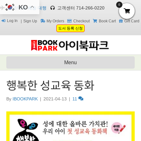
0
KO
한국/미국 배송 대행
고객센터 714-266-0220
Log In
Sign Up
My Orders
Checkout
Book Cart
Gift Card
도서 등록 신청
Menu
행복한 성교육 동화
By
IBOOKPARK
|
2021-04-13
|
11