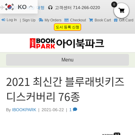
0
KO
한국/미국 배송 대행
고객센터 714-266-0220
Log In
Sign Up
My Orders
Checkout
Book Cart
Gift Card
도서 등록 신청
Menu
2021 최신간 블루래빗키즈
디스커버리 76종
By
IBOOKPARK
|
2021-06-22
|
1