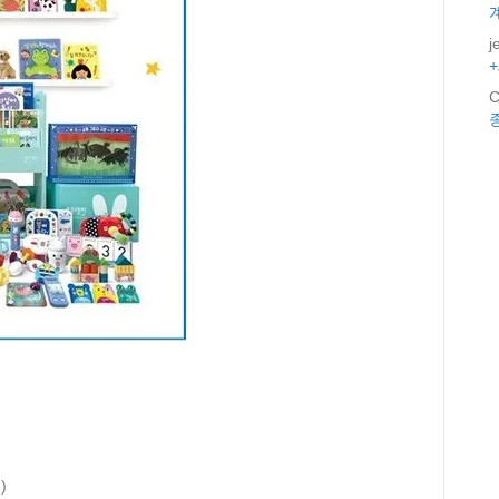
j
C
)