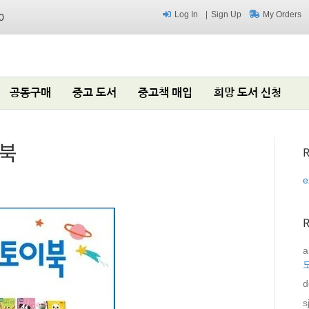
Log In
Sign Up
My Orders
0
공동구매
중고 도서
중고책 매입
희망 도서 신청
이북
R
e
a
d
s