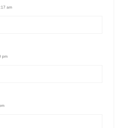
2:17 am
0 pm
 pm