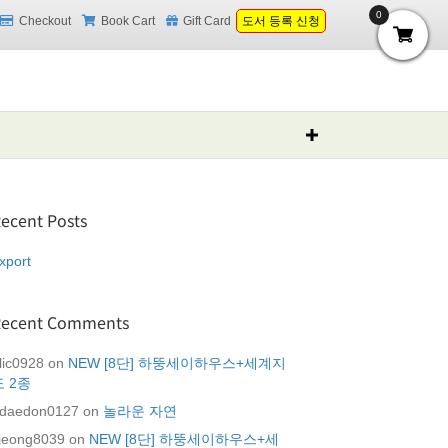
0
Checkout
Book Cart
Gift Card
도서 등록 신청
ecent Posts
xport
Recent Comments
lic0928
on
NEW [8단] 하뚱세이하우스+세계지
도 2종
daedon0127
on
놀라운 자연
jeong8039
on
NEW [8단] 하뚱세이하우스+세