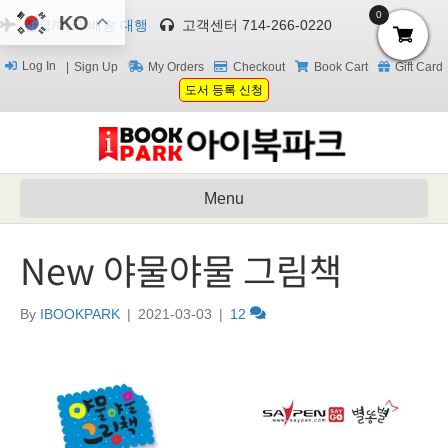
0
KO
한국/미국 배송 대행
고객센터 714-266-0220
Log In
Sign Up
My Orders
Checkout
Book Cart
Gift Card
도서 등록 신청
Menu
New 야물야물 그림책
By
IBOOKPARK
|
2021-03-03
|
12