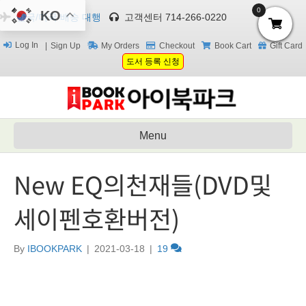
0
KO
한국/미국 배송 대행
고객센터 714-266-0220
Log In
Sign Up
My Orders
Checkout
Book Cart
Gift Card
도서 등록 신청
Menu
New EQ의천재들(DVD및
세이펜호환버전)
By
IBOOKPARK
|
2021-03-18
|
19