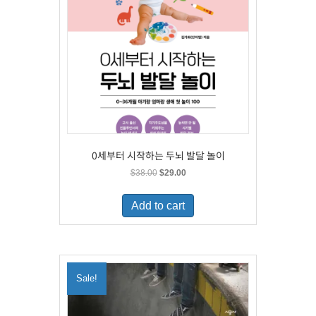
0세부터 시작하는 두뇌 발달 놀이
Original
Current
$
38.00
$
29.00
price
price
was:
is:
Add to cart
$38.00.
$29.00.
Sale!