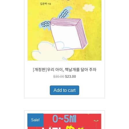
[개정판]우리 아이, 책날개를 달아 주자
Original
Current
$
30.00
$
23.00
price
price
was:
is:
Add to cart
$30.00.
$23.00.
Sale!