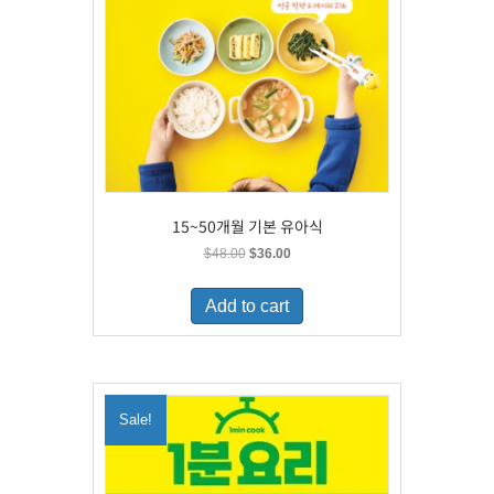
15~50개월 기본 유아식
Original
Current
$
48.00
$
36.00
price
price
was:
is:
Add to cart
$48.00.
$36.00.
Sale!