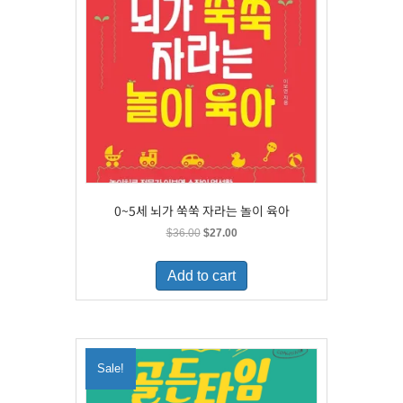
0~5세 뇌가 쑥쑥 자라는 놀이 육아
Original
Current
$
36.00
$
27.00
price
price
was:
is:
Add to cart
$36.00.
$27.00.
Sale!