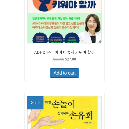
ADHD 우리 아이 어떻게 키워야 할까
Original
Current
$
36.00
$
27.00
price
price
was:
is:
Add to cart
$36.00.
$27.00.
Sale!