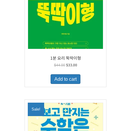
1분 요리 뚝딱이형
Original
Current
$
44.00
$
33.00
price
price
was:
is:
Add to cart
$44.00.
$33.00.
Sale!