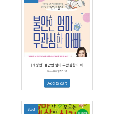
[개정판] 불안한 엄마 무관심한 아빠
Original
Current
$
35.00
$
27.00
price
price
was:
is:
Add to cart
$35.00.
$27.00.
Sale!