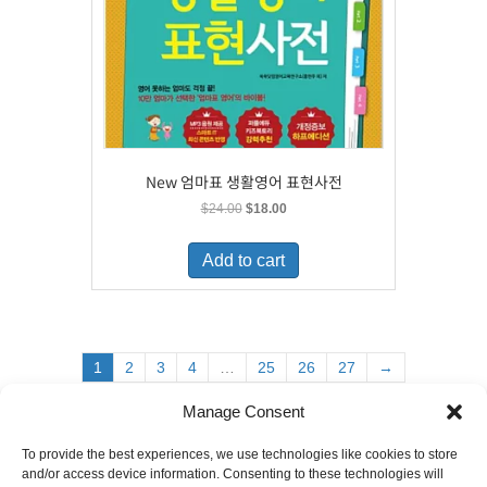
New 엄마표 생활영어 표현사전
Original
Current
$
24.00
$
18.00
price
price
was:
is:
Add to cart
$24.00.
$18.00.
1
2
3
4
…
25
26
27
→
Manage Consent
To provide the best experiences, we use technologies like cookies to store
6880 Orangethorpe Avenue, Suite D
and/or access device information. Consenting to these technologies will
Buena Park, CA 90620