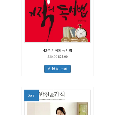
48분 기적의 독서법
Original
Current
$
30.00
$
23.00
price
price
was:
is:
Add to cart
$30.00.
$23.00.
Sale!