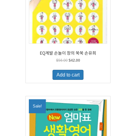
EQ계발 손놀이 창의 쑥쑥 손유희
Original
Current
$
56.00
$
42.00
price
price
was:
is:
Add to cart
$56.00.
$42.00.
Sale!