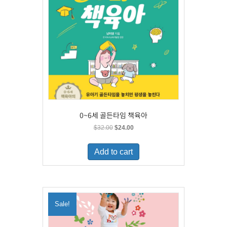
0~6세 골든타임 책육아
Original
Current
$
32.00
$
24.00
price
price
was:
is:
Add to cart
$32.00.
$24.00.
Sale!