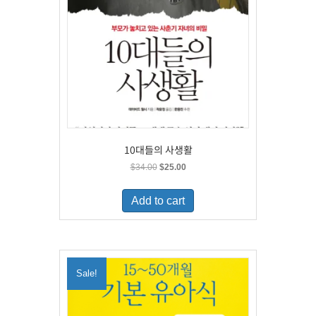
10대들의 사생활
Original
Current
$
34.00
$
25.00
price
price
was:
is:
Add to cart
$34.00.
$25.00.
Sale!