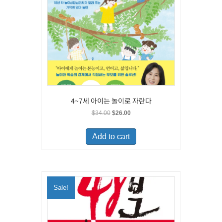
4~7세 아이는 놀이로 자란다
Original
Current
$
34.00
$
26.00
price
price
was:
is:
Add to cart
$34.00.
$26.00.
Sale!