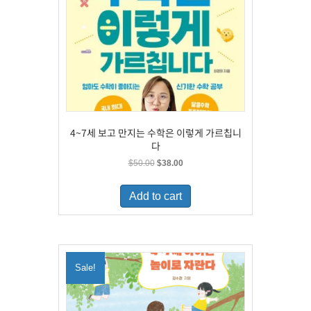
4~7세 보고 만지는 수학은 이렇게 가르칩니
다
Original
Current
$
50.00
$
38.00
price
price
was:
is:
Add to cart
$50.00.
$38.00.
Sale!