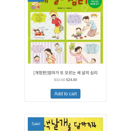
[개정판]엄마가 또 모르는 세 살의 심리
Original
Current
$
32.00
$
24.00
price
price
was:
is:
Add to cart
$32.00.
$24.00.
Sale!