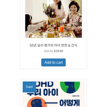
50년 요리 명가의 아이 반찬 & 간식
Original
Current
$
26.00
$
19.00
price
price
was:
is:
Add to cart
$26.00.
$19.00.
Sale!