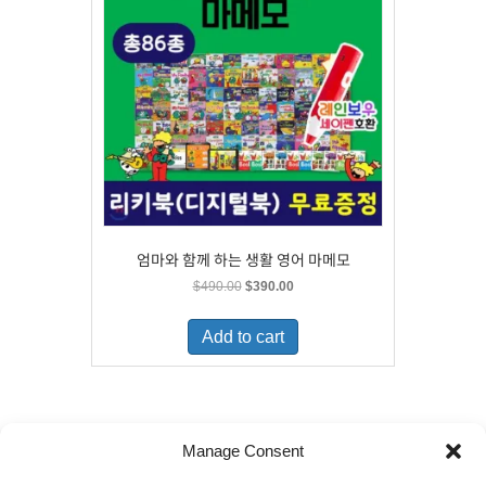
엄마와 함께 하는 생활 영어 마메모
Original
Current
$
490.00
$
390.00
price
price
was:
is:
Add to cart
$490.00.
$390.00.
Manage Consent