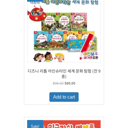
디즈니 리틀 아인슈타인 세계 문화 탐험 (전 9
종)
Original
Current
$
96.00
$
80.00
price
price
was:
is:
Add to cart
$96.00.
$80.00.
Sale!