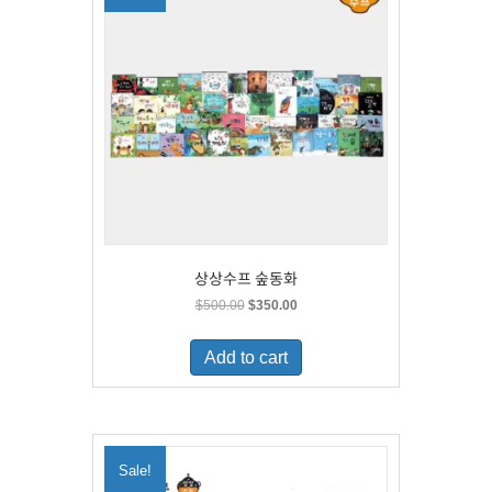
상상수프 숲동화
Original
Current
$
500.00
$
350.00
price
price
was:
is:
Add to cart
$500.00.
$350.00.
Sale!