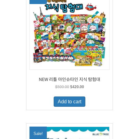
NEW 리틀 아인슈타인 지식 탐험대
Original
Current
$
500.00
$
420.00
price
price
was:
is:
Add to cart
$500.00.
$420.00.
Sale!