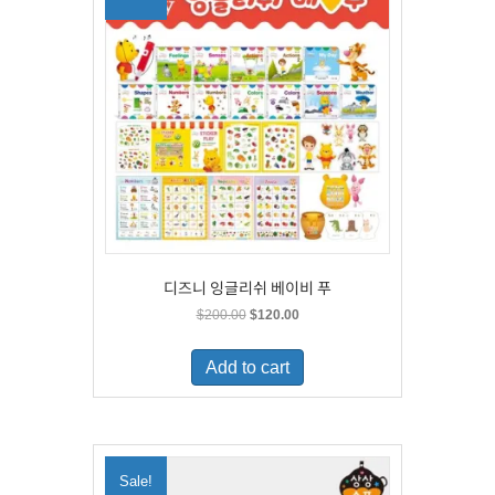
디즈니 잉글리쉬 베이비 푸
Original
Current
$
200.00
$
120.00
price
price
was:
is:
Add to cart
$200.00.
$120.00.
Sale!