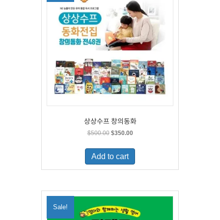
상상수프 창의동화
Original
Current
$
500.00
$
350.00
price
price
was:
is:
Add to cart
$500.00.
$350.00.
Sale!